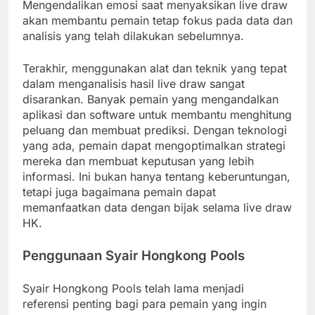
Mengendalikan emosi saat menyaksikan live draw
akan membantu pemain tetap fokus pada data dan
analisis yang telah dilakukan sebelumnya.
Terakhir, menggunakan alat dan teknik yang tepat
dalam menganalisis hasil live draw sangat
disarankan. Banyak pemain yang mengandalkan
aplikasi dan software untuk membantu menghitung
peluang dan membuat prediksi. Dengan teknologi
yang ada, pemain dapat mengoptimalkan strategi
mereka dan membuat keputusan yang lebih
informasi. Ini bukan hanya tentang keberuntungan,
tetapi juga bagaimana pemain dapat
memanfaatkan data dengan bijak selama live draw
HK.
Penggunaan Syair Hongkong Pools
Syair Hongkong Pools telah lama menjadi
referensi penting bagi para pemain yang ingin