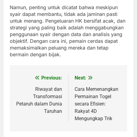
Namun, penting untuk dicatat bahwa meskipun
syair dapat membantu, tidak ada jaminan pasti
untuk menang. Pengeluaran HK bersifat acak, dan
strategi yang paling baik adalah menggabungkan
penggunaan syair dengan data dan analisis yang
objektif. Dengan cara ini, pemain cerdas dapat
memaksimalkan peluang mereka dan tetap
bermain dengan bijak.
Previous:
Next:
Post
navigation
Riwayat dan
Cara Memenangkan
Transformasi
Permainan Togel
Petaruh dalam Dunia
secara Efisien:
Taruhan
Rakyat 4D
Mengungkap Trik