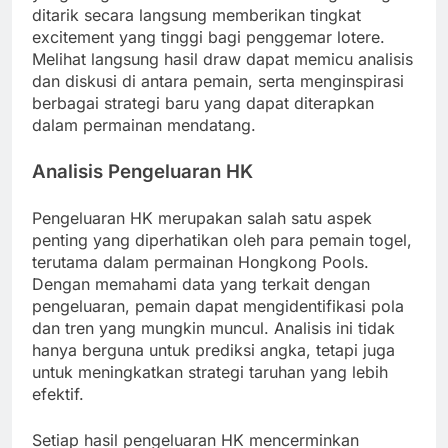
ditarik secara langsung memberikan tingkat
excitement yang tinggi bagi penggemar lotere.
Melihat langsung hasil draw dapat memicu analisis
dan diskusi di antara pemain, serta menginspirasi
berbagai strategi baru yang dapat diterapkan
dalam permainan mendatang.
Analisis Pengeluaran HK
Pengeluaran HK merupakan salah satu aspek
penting yang diperhatikan oleh para pemain togel,
terutama dalam permainan Hongkong Pools.
Dengan memahami data yang terkait dengan
pengeluaran, pemain dapat mengidentifikasi pola
dan tren yang mungkin muncul. Analisis ini tidak
hanya berguna untuk prediksi angka, tetapi juga
untuk meningkatkan strategi taruhan yang lebih
efektif.
Setiap hasil pengeluaran HK mencerminkan