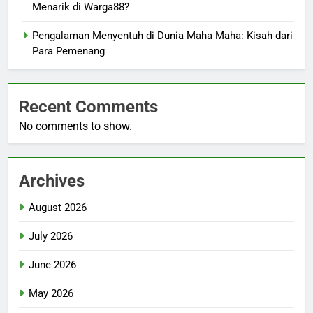
Menarik di Warga88?
Pengalaman Menyentuh di Dunia Maha Maha: Kisah dari
Para Pemenang
Recent Comments
No comments to show.
Archives
August 2026
July 2026
June 2026
May 2026