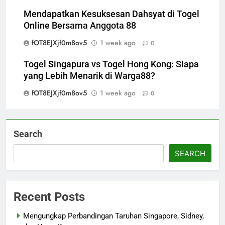
Mendapatkan Kesuksesan Dahsyat di Togel
Online Bersama Anggota 88
fOT8EJXjf0m8ov5
1 week ago
0
Togel Singapura vs Togel Hong Kong: Siapa
yang Lebih Menarik di Warga88?
fOT8EJXjf0m8ov5
1 week ago
0
Search
SEARCH
Recent Posts
Mengungkap Perbandingan Taruhan Singapore, Sidney,