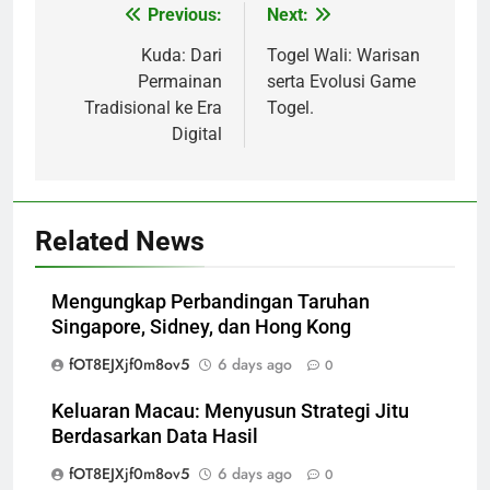
Previous:
Next:
Post
navigation
Kuda: Dari
Togel Wali: Warisan
Permainan
serta Evolusi Game
Tradisional ke Era
Togel.
Digital
Related News
Mengungkap Perbandingan Taruhan
Singapore, Sidney, dan Hong Kong
fOT8EJXjf0m8ov5
6 days ago
0
Keluaran Macau: Menyusun Strategi Jitu
Berdasarkan Data Hasil
fOT8EJXjf0m8ov5
6 days ago
0