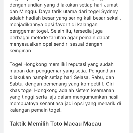
dengan undian yang dilakukan setiap hari Jumat
dan Minggu. Daya tarik utama dari togel Sydney
adalah hadiah besar yang sering kali besar sekali,
menjadikannya opsi favorit di kalangan
penggemar togel. Selain itu, tersedia juga
berbagai metode taruhan agar pemain dapat
menyesuaikan opsi sendiri sesuai dengan
keinginan.
Togel Hongkong memiliki reputasi yang sudah
mapan dan penggemar yang setia. Pengundian
dilakukan hampir setiap hari Selasa, Rabu, dan
Sabtu, dengan pemenang yang kompetitif. Ciri
khas togel Hongkong adalah sistem keamanan
yang tinggi serta laju dalam mengumumkan hasil,
membuatnya senantiasa jadi opsi yang menarik di
kalangan pemain togel.
Taktik Memilih Toto Macau Macau