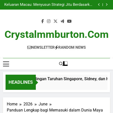
Mengungkap Perbandingan Taruhan Singapore,
Skip
Sidney, dan Hong Kong
Keluaran Macau: Menyusun Strategi Jitu Berdasarkan
to
Data Hasil
Mendapatkan Kesuksesan Dahsyat di Togel Online
Bersama Anggota 88
Togel Singapura vs Togel Hong Kong: Siapa yang
content
Lebih Menarik di Warga88?
Mengungkap Perbandingan Taruhan Singapore,
Sidney, dan Hong Kong
Keluaran Macau: Menyusun Strategi Jitu Berdasarkan
Data Hasil
Mendapatkan Kesuksesan Dahsyat di Togel Online
Crystalmmburton.com
Bersama Anggota 88
Togel Singapura vs Togel Hong Kong: Siapa yang
Lebih Menarik di Warga88?
NEWSLETTER
RANDOM NEWS
gungkap Perbandingan Taruhan Singapore, Sidney, dan Hon
HEADLINES
ys Ago
Home
2026
June
Panduan Lengkap bagi Memasuki dalam Dunia Maya