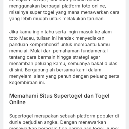
menggunakan berbagai platform toto online,
misalnya super togel yang mana menawarkan cara
yang lebih mudah untuk melakukan taruhan.
Jika kamu ingin tahu serta ingin masuk ke alam
toto Macau, tulisan ini hendak menyediakan
panduan komprehensif untuk membantu kamu
memulai. Mulai dari pemahaman fundamental
tentang cara bermain hingga strategi agar
menambah peluang kamu, semuanya bakal diulas
di sini. Bergabunglah bersama kami dalam
menyelami alam yang penuh dengan peluang serta
kegembiraan ini.
Memahami Situs Supertogel dan Togel
Online
Supertogel merupakan sebuah platform populer di
dunia perjudian angka. Dengan menawarkan
menawarkan beragam tipe permainan togel, Super