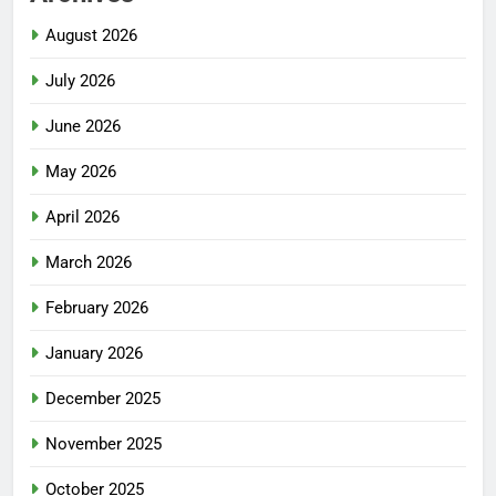
August 2026
July 2026
June 2026
May 2026
April 2026
March 2026
February 2026
January 2026
December 2025
November 2025
October 2025