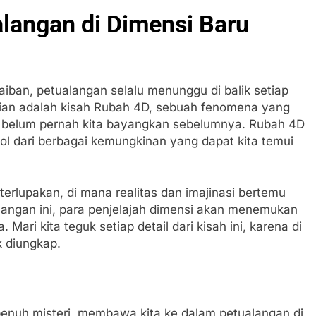
alangan di Dimensi Baru
aiban, petualangan selalu menunggu di balik setiap
atian adalah kisah Rubah 4D, sebuah fenomena yang
g belum pernah kita bayangkan sebelumnya. Rubah 4D
bol dari berbagai kemungkinan yang dapat kita temui
rlupakan, di mana realitas dan imajinasi bertemu
angan ini, para penjelajah dimensi akan menemukan
Mari kita teguk setiap detail dari kisah ini, karena di
k diungkap.
enuh misteri, membawa kita ke dalam petualangan di