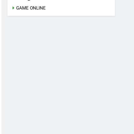
GAME ONLINE