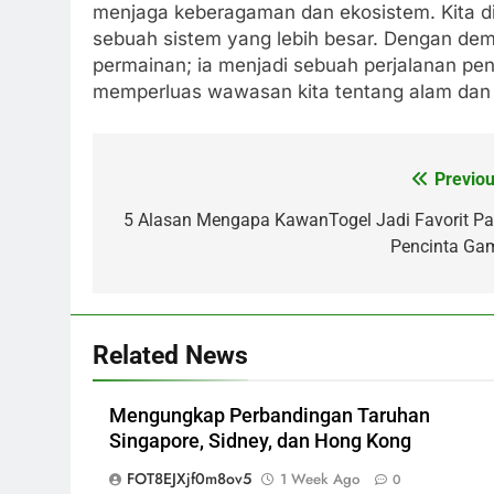
menjaga keberagaman dan ekosistem. Kita d
sebuah sistem yang lebih besar. Dengan demik
permainan; ia menjadi sebuah perjalanan p
memperluas wawasan kita tentang alam dan 
Previou
Post
navigation
5 Alasan Mengapa KawanTogel Jadi Favorit Pa
Pencinta Ga
Related News
Mengungkap Perbandingan Taruhan
Singapore, Sidney, dan Hong Kong
FOT8EJXjf0m8ov5
1 Week Ago
0