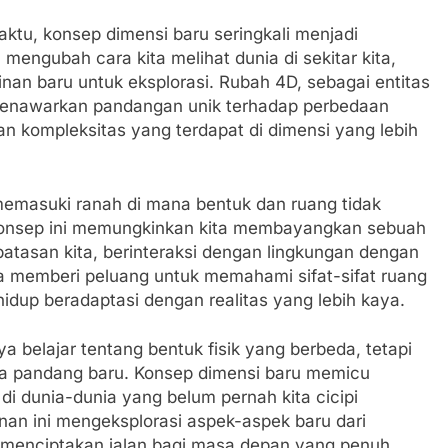
tu, konsep dimensi baru seringkali menjadi
mengubah cara kita melihat dunia di sekitar kita,
n baru untuk eksplorasi. Rubah 4D, sebagai entitas
menawarkan pandangan unik terhadap perbedaan
dan kompleksitas yang terdapat di dimensi yang lebih
a memasuki ranah di mana bentuk dan ruang tidak
. Konsep ini memungkinkan kita membayangkan sebuah
batasan kita, berinteraksi dengan lingkungan dengan
uga memberi peluang untuk memahami sifat-sifat ruang
idup beradaptasi dengan realitas yang lebih kaya.
a belajar tentang bentuk fisik yang berbeda, tetapi
ra pandang baru. Konsep dimensi baru memicu
di dunia-dunia yang belum pernah kita cicipi
an ini mengeksplorasi aspek-aspek baru dari
 menciptakan jalan bagi masa depan yang penuh