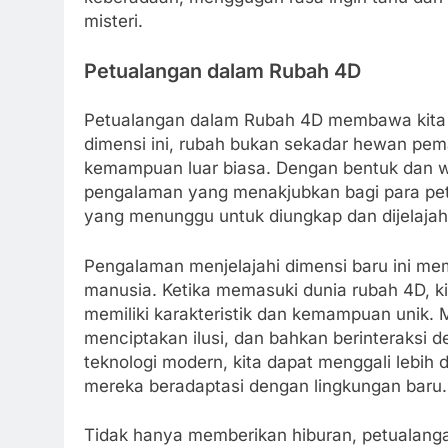
misteri.
Petualangan dalam Rubah 4D
Petualangan dalam Rubah 4D membawa kita k
dimensi ini, rubah bukan sekadar hewan pem
kemampuan luar biasa. Dengan bentuk dan 
pengalaman yang menakjubkan bagi para petu
yang menunggu untuk diungkap dan dijelajah
Pengalaman menjelajahi dimensi baru ini me
manusia. Ketika memasuki dunia rubah 4D, 
memiliki karakteristik dan kemampuan unik.
menciptakan ilusi, dan bahkan berinteraksi
teknologi modern, kita dapat menggali lebi
mereka beradaptasi dengan lingkungan baru.
Tidak hanya memberikan hiburan, petualang