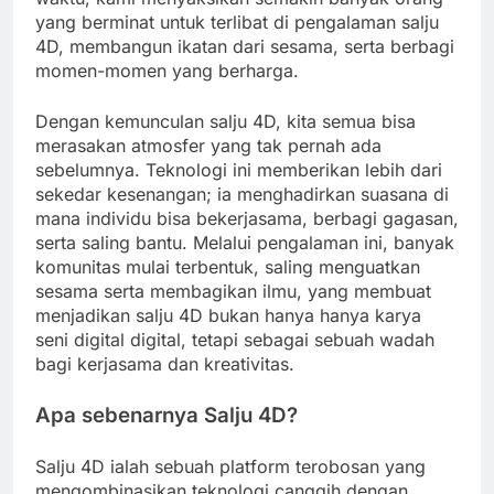
yang berminat untuk terlibat di pengalaman salju
4D, membangun ikatan dari sesama, serta berbagi
momen-momen yang berharga.
Dengan kemunculan salju 4D, kita semua bisa
merasakan atmosfer yang tak pernah ada
sebelumnya. Teknologi ini memberikan lebih dari
sekedar kesenangan; ia menghadirkan suasana di
mana individu bisa bekerjasama, berbagi gagasan,
serta saling bantu. Melalui pengalaman ini, banyak
komunitas mulai terbentuk, saling menguatkan
sesama serta membagikan ilmu, yang membuat
menjadikan salju 4D bukan hanya hanya karya
seni digital digital, tetapi sebagai sebuah wadah
bagi kerjasama dan kreativitas.
Apa sebenarnya Salju 4D?
Salju 4D ialah sebuah platform terobosan yang
mengombinasikan teknologi canggih dengan