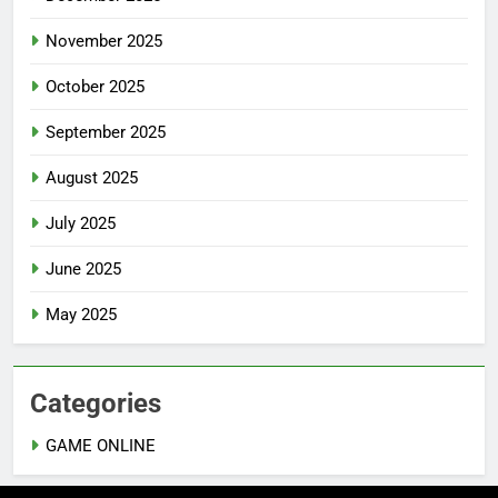
November 2025
October 2025
September 2025
August 2025
July 2025
June 2025
May 2025
Categories
GAME ONLINE