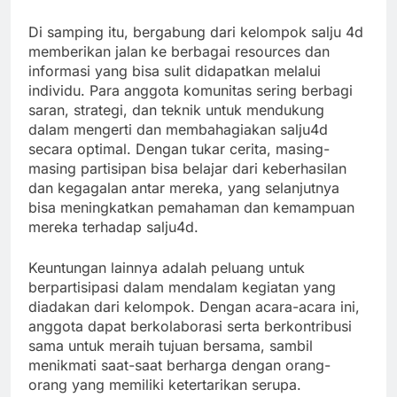
Di samping itu, bergabung dari kelompok salju 4d
memberikan jalan ke berbagai resources dan
informasi yang bisa sulit didapatkan melalui
individu. Para anggota komunitas sering berbagi
saran, strategi, dan teknik untuk mendukung
dalam mengerti dan membahagiakan salju4d
secara optimal. Dengan tukar cerita, masing-
masing partisipan bisa belajar dari keberhasilan
dan kegagalan antar mereka, yang selanjutnya
bisa meningkatkan pemahaman dan kemampuan
mereka terhadap salju4d.
Keuntungan lainnya adalah peluang untuk
berpartisipasi dalam mendalam kegiatan yang
diadakan dari kelompok. Dengan acara-acara ini,
anggota dapat berkolaborasi serta berkontribusi
sama untuk meraih tujuan bersama, sambil
menikmati saat-saat berharga dengan orang-
orang yang memiliki ketertarikan serupa.