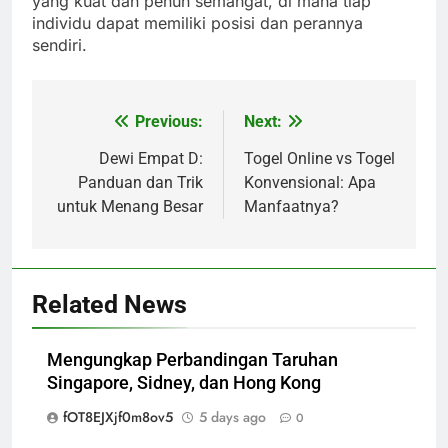
yang kuat dan penuh semangat, di mana tiap
individu dapat memiliki posisi dan perannya
sendiri.
Previous:
Next:
Post
navigation
Dewi Empat D:
Togel Online vs Togel
Panduan dan Trik
Konvensional: Apa
untuk Menang Besar
Manfaatnya?
Related News
Mengungkap Perbandingan Taruhan
Singapore, Sidney, dan Hong Kong
fOT8EJXjf0m8ov5
5 days ago
0