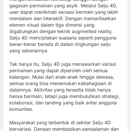
gagasan permainan yang asyik. Melalui Salju 4D,
user dapat menikmati sensasi bermain yang lebih
mendalam dan interaktif. Dengan memanfaatkan
elemen visual dalam tiga dimensi yang
digabungkan dengan teknik augmented reality,
Salju 4D menciptakan suasana seperti pengguna
benar-benar berada di dalam lingkungan salju
yang sebenarnya.
Tak hanya itu, Salju 4D juga menawarkan variasi
permainan yang dapat diperoleh oleh semua
kalangan. Mulai dari anak-anak hingga dewasa,
semua orang bisa menemukan kebahagiaan di
dalamnya. Aktivitas yang tersedia tidak hanya
hanya bermain, tetapi juga membutuhkan strategi,
kolaborasi, dan tanding yang baik antar anggota
komunitas.
Masyarakat yang terbentuk di sekitar Salju 4D
bervariasi. Dengan membagikan pengalaman dan