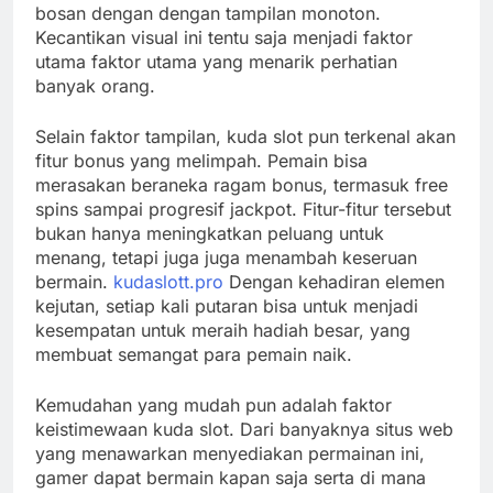
bosan dengan dengan tampilan monoton.
Kecantikan visual ini tentu saja menjadi faktor
utama faktor utama yang menarik perhatian
banyak orang.
Selain faktor tampilan, kuda slot pun terkenal akan
fitur bonus yang melimpah. Pemain bisa
merasakan beraneka ragam bonus, termasuk free
spins sampai progresif jackpot. Fitur-fitur tersebut
bukan hanya meningkatkan peluang untuk
menang, tetapi juga juga menambah keseruan
bermain.
kudaslott.pro
Dengan kehadiran elemen
kejutan, setiap kali putaran bisa untuk menjadi
kesempatan untuk meraih hadiah besar, yang
membuat semangat para pemain naik.
Kemudahan yang mudah pun adalah faktor
keistimewaan kuda slot. Dari banyaknya situs web
yang menawarkan menyediakan permainan ini,
gamer dapat bermain kapan saja serta di mana