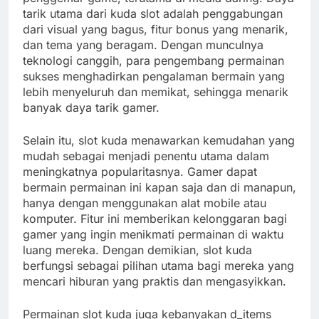
tarik utama dari kuda slot adalah penggabungan
dari visual yang bagus, fitur bonus yang menarik,
dan tema yang beragam. Dengan munculnya
teknologi canggih, para pengembang permainan
sukses menghadirkan pengalaman bermain yang
lebih menyeluruh dan memikat, sehingga menarik
banyak daya tarik gamer.
Selain itu, slot kuda menawarkan kemudahan yang
mudah sebagai menjadi penentu utama dalam
meningkatnya popularitasnya. Gamer dapat
bermain permainan ini kapan saja dan di manapun,
hanya dengan menggunakan alat mobile atau
komputer. Fitur ini memberikan kelonggaran bagi
gamer yang ingin menikmati permainan di waktu
luang mereka. Dengan demikian, slot kuda
berfungsi sebagai pilihan utama bagi mereka yang
mencari hiburan yang praktis dan mengasyikkan.
Permainan slot kuda juga kebanyakan d_items