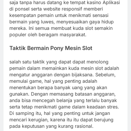
saja tanpa harus datang ke tempat kasino Aplikasi
di ponsel serta website responsif memberi
kesempatan pemain untuk menikmati sensasi
bermain yang luwes, menyesuaikan gaya hidup
mereka. Ini semua membuat kuda slot semakin
populer oleh beragam masyarakat.
Taktik Bermain Pony Mesin Slot
salah satu taktik yang dapat dapat menolong
pemain dalam memainkan kuda mesin slot adalah
mengatur anggaran dengan bijaksana. Sebelum,
memulai game, hal yang penting adalah
menentukan berapa banyak uang yang akan
gunakan. Dengan memasang batasan anggaran,
anda bisa mencegah belanja yang terlalu banyak
serta tetap menikmati game dalam keadaan stres.
Di samping itu, hal yang penting untuk jangan
mencari kerugian, karena itu itu dapat berujung
pada keputusan yang kurang rasional.