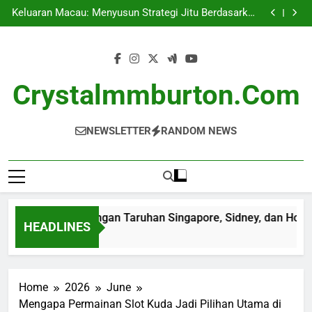
Mengungkap Perbandingan Taruhan Singapore,
Skip
Sidney, dan Hong Kong
Keluaran Macau: Menyusun Strategi Jitu Berdasarkan
to
Data Hasil
Mendapatkan Kesuksesan Dahsyat di Togel Online
Bersama Anggota 88
Togel Singapura vs Togel Hong Kong: Siapa yang
content
Lebih Menarik di Warga88?
Mengungkap Perbandingan Taruhan Singapore,
Sidney, dan Hong Kong
Keluaran Macau: Menyusun Strategi Jitu Berdasarkan
Data Hasil
Mendapatkan Kesuksesan Dahsyat di Togel Online
Crystalmmburton.com
Bersama Anggota 88
Togel Singapura vs Togel Hong Kong: Siapa yang
Lebih Menarik di Warga88?
NEWSLETTER
RANDOM NEWS
ngkap Perbandingan Taruhan Singapore, Sidney, dan Hong 
HEADLINES
 Ago
Home
2026
June
Mengapa Permainan Slot Kuda Jadi Pilihan Utama di