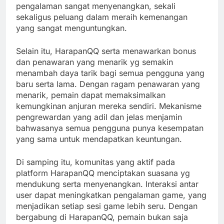
pengalaman sangat menyenangkan, sekali
sekaligus peluang dalam meraih kemenangan
yang sangat menguntungkan.
Selain itu, HarapanQQ serta menawarkan bonus
dan penawaran yang menarik yg semakin
menambah daya tarik bagi semua pengguna yang
baru serta lama. Dengan ragam penawaran yang
menarik, pemain dapat memaksimalkan
kemungkinan anjuran mereka sendiri. Mekanisme
pengrewardan yang adil dan jelas menjamin
bahwasanya semua pengguna punya kesempatan
yang sama untuk mendapatkan keuntungan.
Di samping itu, komunitas yang aktif pada
platform HarapanQQ menciptakan suasana yg
mendukung serta menyenangkan. Interaksi antar
user dapat meningkatkan pengalaman game, yang
menjadikan setiap sesi game lebih seru. Dengan
bergabung di HarapanQQ, pemain bukan saja