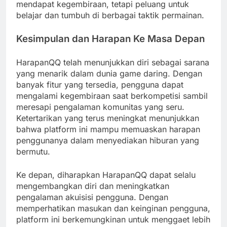
mendapat kegembiraan, tetapi peluang untuk
belajar dan tumbuh di berbagai taktik permainan.
Kesimpulan dan Harapan Ke Masa Depan
HarapanQQ telah menunjukkan diri sebagai sarana
yang menarik dalam dunia game daring. Dengan
banyak fitur yang tersedia, pengguna dapat
mengalami kegembiraan saat berkompetisi sambil
meresapi pengalaman komunitas yang seru.
Ketertarikan yang terus meningkat menunjukkan
bahwa platform ini mampu memuaskan harapan
penggunanya dalam menyediakan hiburan yang
bermutu.
Ke depan, diharapkan HarapanQQ dapat selalu
mengembangkan diri dan meningkatkan
pengalaman akuisisi pengguna. Dengan
memperhatikan masukan dan keinginan pengguna,
platform ini berkemungkinan untuk menggaet lebih