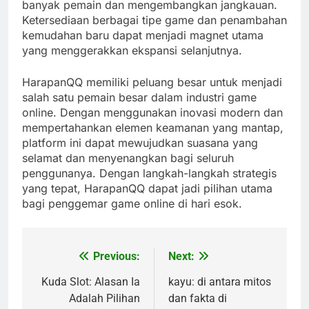
banyak pemain dan mengembangkan jangkauan.
Ketersediaan berbagai tipe game dan penambahan
kemudahan baru dapat menjadi magnet utama
yang menggerakkan ekspansi selanjutnya.
HarapanQQ memiliki peluang besar untuk menjadi
salah satu pemain besar dalam industri game
online. Dengan menggunakan inovasi modern dan
mempertahankan elemen keamanan yang mantap,
platform ini dapat mewujudkan suasana yang
selamat dan menyenangkan bagi seluruh
penggunanya. Dengan langkah-langkah strategis
yang tepat, HarapanQQ dapat jadi pilihan utama
bagi penggemar game online di hari esok.
Previous:
Next:
Post
navigation
Kuda Slot: Alasan Ia
kayu: di antara mitos
Adalah Pilihan
dan fakta di