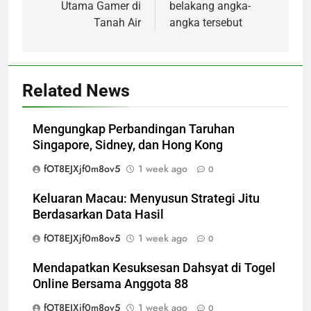
Utama Gamer di
belakang angka-
Tanah Air
angka tersebut
Related News
Mengungkap Perbandingan Taruhan
Singapore, Sidney, dan Hong Kong
fOT8EJXjf0m8ov5
1 week ago
0
Keluaran Macau: Menyusun Strategi Jitu
Berdasarkan Data Hasil
fOT8EJXjf0m8ov5
1 week ago
0
Mendapatkan Kesuksesan Dahsyat di Togel
Online Bersama Anggota 88
fOT8EJXjf0m8ov5
1 week ago
0