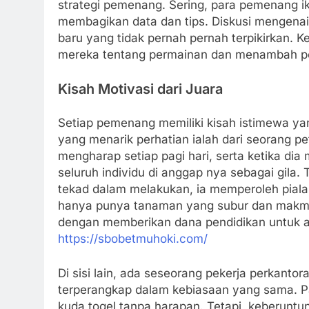
strategi pemenang. Sering, para pemenang i
membagikan data dan tips. Diskusi mengena
baru yang tidak pernah pernah terpikirkan.
mereka tentang permainan dan menambah p
Kisah Motivasi dari Juara
Setiap pemenang memiliki kisah istimewa yan
yang menarik perhatian ialah dari seorang p
mengharap setiap pagi hari, serta ketika di
seluruh individu di anggap nya sebagai gila.
tekad dalam melakukan, ia memperoleh piala
hanya punya tanaman yang subur dan makmur
dengan memberikan dana pendidikan untuk 
https://sbobetmuhoki.com/
Di sisi lain, ada seseorang pekerja perkant
terperangkap dalam kebiasaan yang sama. Pa
kuda togel tanpa harapan. Tetapi, keberunt