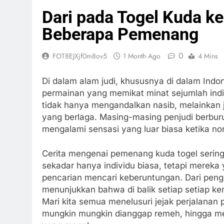
Dari pada Togel Kuda k
Beberapa Pemenang
0
FOT8EJXjf0m8ov5
1 Month Ago
4 Mins
Di dalam alam judi, khususnya di dalam Indon
permainan yang memikat minat sejumlah indi
tidak hanya mengandalkan nasib, melainkan 
yang berlaga. Masing-masing penjudi berbur
mengalami sensasi yang luar biasa ketika n
Cerita mengenai pemenang kuda togel sering
sekadar hanya individu biasa, tetapi mereka
pencarian mencari keberuntungan. Dari penga
menunjukkan bahwa di balik setiap setiap k
Mari kita semua menelusuri jejak perjalanan
mungkin mungkin dianggap remeh, hingga 