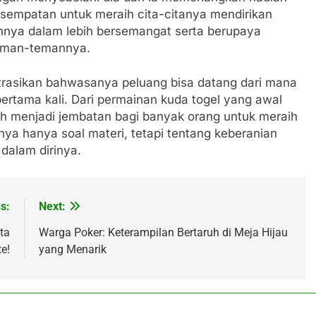
sempatan untuk meraih cita-citanya mendirikan
upannya dalam lebih bersemangat serta berupaya
teman-temannya.
trasikan bahwasanya peluang bisa datang dari mana
ertama kali. Dari permainan kuda togel yang awal
ah menjadi jembatan bagi banyak orang untuk meraih
a hanya soal materi, tetapi tentang keberanian
dalam dirinya.
s:
Next:
ta
Warga Poker: Keterampilan Bertaruh di Meja Hijau
e!
yang Menarik