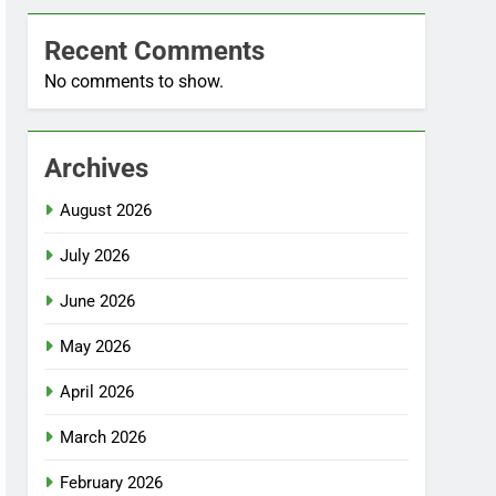
Recent Comments
No comments to show.
Archives
August 2026
July 2026
June 2026
May 2026
April 2026
March 2026
February 2026