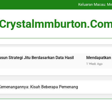
Mengungkap Perbandingan
Keluaran Macau: Men
Mendapatkan Kesuksesan Da
Togel Singapura vs T
Mengungkap Perbandingan
Crystalmmburton.co
Keluaran Macau: Men
Mendapatkan Kesuksesan Da
Togel Singapura vs T
gi Jitu Berdasarkan Data Hasil
Mendapatkan Kesuksesa
1 Week Ago
 Kemenangannya: Kisah Beberapa Pemenang