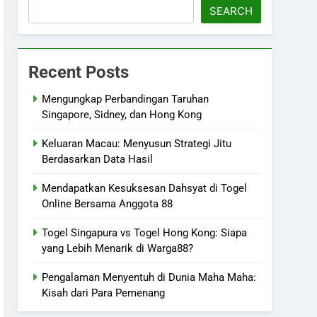
SEARCH
Recent Posts
Mengungkap Perbandingan Taruhan
Singapore, Sidney, dan Hong Kong
Keluaran Macau: Menyusun Strategi Jitu
Berdasarkan Data Hasil
Mendapatkan Kesuksesan Dahsyat di Togel
Online Bersama Anggota 88
Togel Singapura vs Togel Hong Kong: Siapa
yang Lebih Menarik di Warga88?
Pengalaman Menyentuh di Dunia Maha Maha:
Kisah dari Para Pemenang