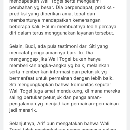
mendapatkan Wali Togel serta mengalami
perubahan yg besar. Dia berpendapat, prediksi-
prediksi yang diberikan amat tepat dan
membantunya mendapatkan kemenangan
beberapa kali. Hal ini membuatnya lebih percaya
diri dalam terus menggunakan layanan tersebut.
Selain, Budi, ada pula testimoni dari Siti yang
mencatat pengalamannya baik itu. Dia
menganggap jika Wali Togel bukan hanya
memberikan angka-angka yg baik, melainkan
serta memberikan informasi dan petunjuk yg
bermanfaat untuk permainan dengan lebih baik.
Siti mengungkapkan bahwa komunitas seputar
Wali Togel juga amat mendukung, di mana mereka
saling bertukar petunjuk dan pengalaman-
pengalaman yg menjadikan permainan-permainan
jadi menarik.
Selanjutnya, Arif pun mengatakan bahwa Wali
Togel telah meningkatkan pengalamannya dalam