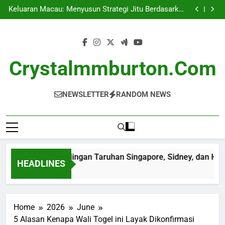
Mengungkap Perbandingan Taruhan Singapore,
Skip
Sidney, dan Hong Kong
Keluaran Macau: Menyusun Strategi Jitu Berdasarkan
to
Data Hasil
Mendapatkan Kesuksesan Dahsyat di Togel Online
Bersama Anggota 88
Togel Singapura vs Togel Hong Kong: Siapa yang
content
Lebih Menarik di Warga88?
Mengungkap Perbandingan Taruhan Singapore,
Sidney, dan Hong Kong
Keluaran Macau: Menyusun Strategi Jitu Berdasarkan
Data Hasil
Mendapatkan Kesuksesan Dahsyat di Togel Online
Crystalmmburton.com
Bersama Anggota 88
Togel Singapura vs Togel Hong Kong: Siapa yang
Lebih Menarik di Warga88?
NEWSLETTER
RANDOM NEWS
gungkap Perbandingan Taruhan Singapore, Sidney, dan Hong
HEADLINES
ek Ago
Home
2026
June
5 Alasan Kenapa Wali Togel ini Layak Dikonfirmasi