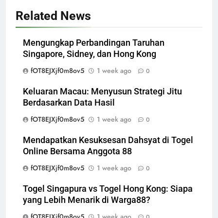
Related News
Mengungkap Perbandingan Taruhan
Singapore, Sidney, dan Hong Kong
fOT8EJXjf0m8ov5
1 week ago
0
Keluaran Macau: Menyusun Strategi Jitu
Berdasarkan Data Hasil
fOT8EJXjf0m8ov5
1 week ago
0
Mendapatkan Kesuksesan Dahsyat di Togel
Online Bersama Anggota 88
fOT8EJXjf0m8ov5
1 week ago
0
Togel Singapura vs Togel Hong Kong: Siapa
yang Lebih Menarik di Warga88?
fOT8EJXjf0m8ov5
1 week ago
0