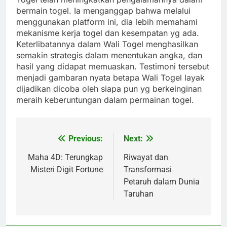
bermain togel. Ia menganggap bahwa melalui
menggunakan platform ini, dia lebih memahami
mekanisme kerja togel dan kesempatan yg ada.
Keterlibatannya dalam Wali Togel menghasilkan
semakin strategis dalam menentukan angka, dan
hasil yang didapat memuaskan. Testimoni tersebut
menjadi gambaran nyata betapa Wali Togel layak
dijadikan dicoba oleh siapa pun yg berkeinginan
meraih keberuntungan dalam permainan togel.
Previous:
Next:
Post
navigation
Maha 4D: Terungkap
Riwayat dan
Misteri Digit Fortune
Transformasi
Petaruh dalam Dunia
Taruhan