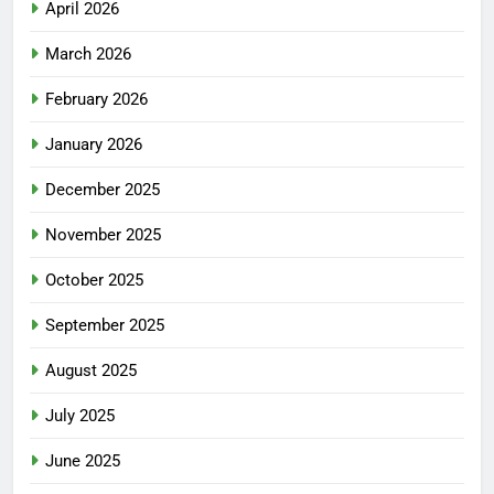
April 2026
March 2026
February 2026
January 2026
December 2025
November 2025
October 2025
September 2025
August 2025
July 2025
June 2025