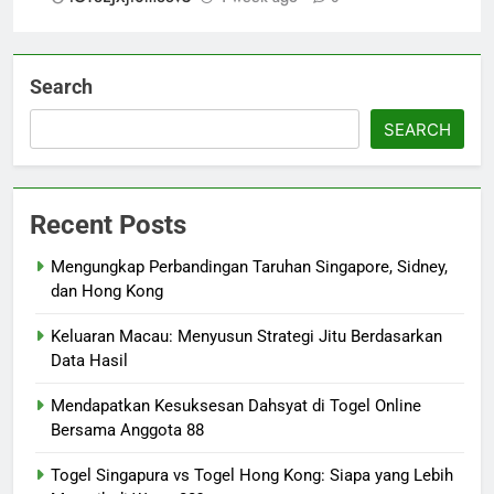
Search
SEARCH
Recent Posts
Mengungkap Perbandingan Taruhan Singapore, Sidney,
dan Hong Kong
Keluaran Macau: Menyusun Strategi Jitu Berdasarkan
Data Hasil
Mendapatkan Kesuksesan Dahsyat di Togel Online
Bersama Anggota 88
Togel Singapura vs Togel Hong Kong: Siapa yang Lebih