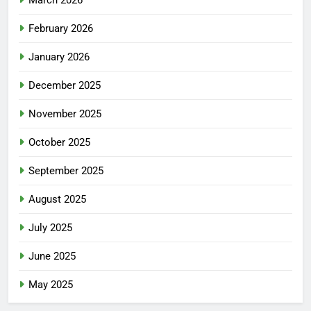
March 2026
February 2026
January 2026
December 2025
November 2025
October 2025
September 2025
August 2025
July 2025
June 2025
May 2025