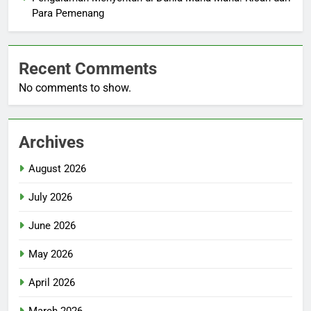
Para Pemenang
Recent Comments
No comments to show.
Archives
August 2026
July 2026
June 2026
May 2026
April 2026