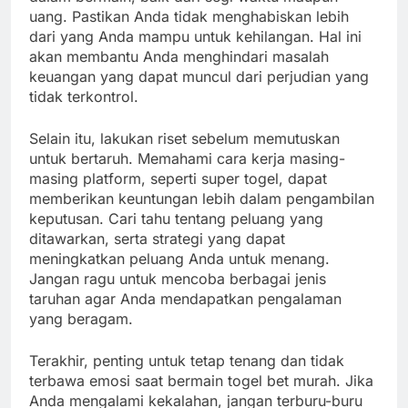
uang. Pastikan Anda tidak menghabiskan lebih
dari yang Anda mampu untuk kehilangan. Hal ini
akan membantu Anda menghindari masalah
keuangan yang dapat muncul dari perjudian yang
tidak terkontrol.
Selain itu, lakukan riset sebelum memutuskan
untuk bertaruh. Memahami cara kerja masing-
masing platform, seperti super togel, dapat
memberikan keuntungan lebih dalam pengambilan
keputusan. Cari tahu tentang peluang yang
ditawarkan, serta strategi yang dapat
meningkatkan peluang Anda untuk menang.
Jangan ragu untuk mencoba berbagai jenis
taruhan agar Anda mendapatkan pengalaman
yang beragam.
Terakhir, penting untuk tetap tenang dan tidak
terbawa emosi saat bermain togel bet murah. Jika
Anda mengalami kekalahan, jangan terburu-buru