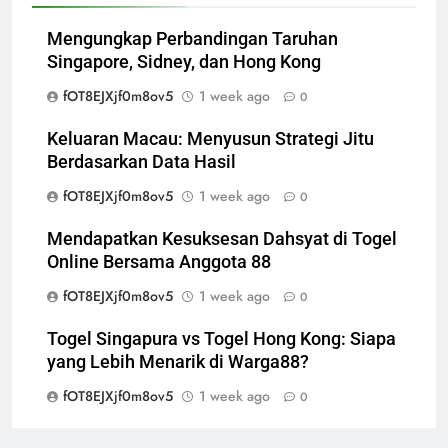
Mengungkap Perbandingan Taruhan
Singapore, Sidney, dan Hong Kong
fOT8EJXjf0m8ov5
1 week ago
0
Keluaran Macau: Menyusun Strategi Jitu
Berdasarkan Data Hasil
fOT8EJXjf0m8ov5
1 week ago
0
Mendapatkan Kesuksesan Dahsyat di Togel
Online Bersama Anggota 88
fOT8EJXjf0m8ov5
1 week ago
0
Togel Singapura vs Togel Hong Kong: Siapa
yang Lebih Menarik di Warga88?
fOT8EJXjf0m8ov5
1 week ago
0