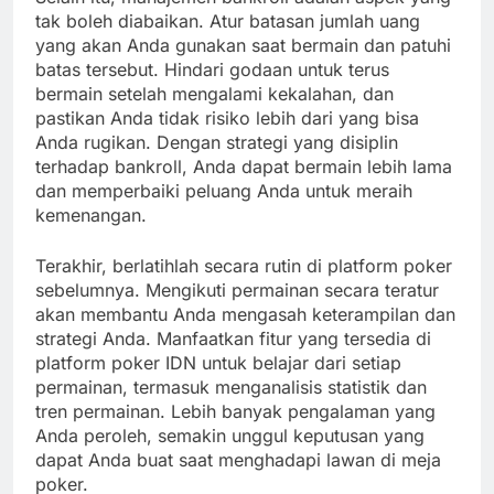
tak boleh diabaikan. Atur batasan jumlah uang
yang akan Anda gunakan saat bermain dan patuhi
batas tersebut. Hindari godaan untuk terus
bermain setelah mengalami kekalahan, dan
pastikan Anda tidak risiko lebih dari yang bisa
Anda rugikan. Dengan strategi yang disiplin
terhadap bankroll, Anda dapat bermain lebih lama
dan memperbaiki peluang Anda untuk meraih
kemenangan.
Terakhir, berlatihlah secara rutin di platform poker
sebelumnya. Mengikuti permainan secara teratur
akan membantu Anda mengasah keterampilan dan
strategi Anda. Manfaatkan fitur yang tersedia di
platform poker IDN untuk belajar dari setiap
permainan, termasuk menganalisis statistik dan
tren permainan. Lebih banyak pengalaman yang
Anda peroleh, semakin unggul keputusan yang
dapat Anda buat saat menghadapi lawan di meja
poker.