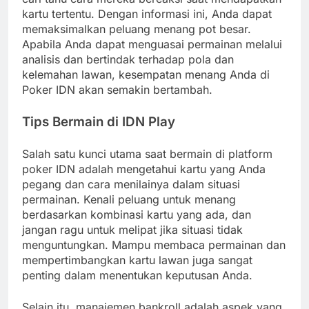
kartu tertentu. Dengan informasi ini, Anda dapat
memaksimalkan peluang menang pot besar.
Apabila Anda dapat menguasai permainan melalui
analisis dan bertindak terhadap pola dan
kelemahan lawan, kesempatan menang Anda di
Poker IDN akan semakin bertambah.
Tips Bermain di IDN Play
Salah satu kunci utama saat bermain di platform
poker IDN adalah mengetahui kartu yang Anda
pegang dan cara menilainya dalam situasi
permainan. Kenali peluang untuk menang
berdasarkan kombinasi kartu yang ada, dan
jangan ragu untuk melipat jika situasi tidak
menguntungkan. Mampu membaca permainan dan
mempertimbangkan kartu lawan juga sangat
penting dalam menentukan keputusan Anda.
Selain itu, manajemen bankroll adalah aspek yang