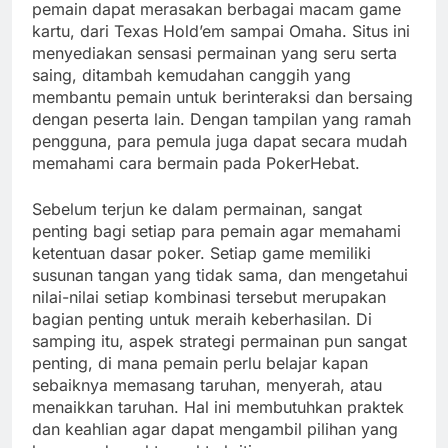
pemain dapat merasakan berbagai macam game
kartu, dari Texas Hold’em sampai Omaha. Situs ini
menyediakan sensasi permainan yang seru serta
saing, ditambah kemudahan canggih yang
membantu pemain untuk berinteraksi dan bersaing
dengan peserta lain. Dengan tampilan yang ramah
pengguna, para pemula juga dapat secara mudah
memahami cara bermain pada PokerHebat.
Sebelum terjun ke dalam permainan, sangat
penting bagi setiap para pemain agar memahami
ketentuan dasar poker. Setiap game memiliki
susunan tangan yang tidak sama, dan mengetahui
nilai-nilai setiap kombinasi tersebut merupakan
bagian penting untuk meraih keberhasilan. Di
samping itu, aspek strategi permainan pun sangat
penting, di mana pemain perlu belajar kapan
sebaiknya memasang taruhan, menyerah, atau
menaikkan taruhan. Hal ini membutuhkan praktek
dan keahlian agar dapat mengambil pilihan yang