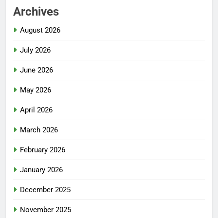
Archives
August 2026
July 2026
June 2026
May 2026
April 2026
March 2026
February 2026
January 2026
December 2025
November 2025