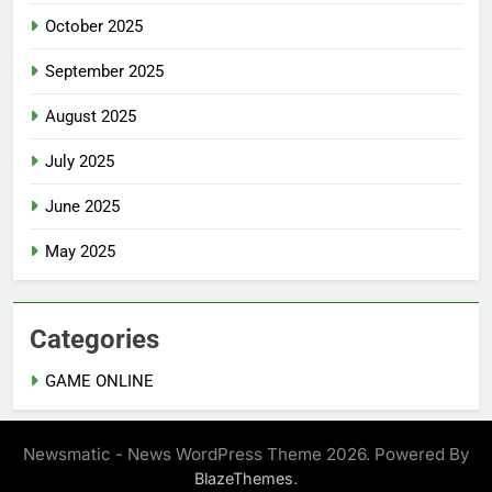
October 2025
September 2025
August 2025
July 2025
June 2025
May 2025
Categories
GAME ONLINE
Newsmatic - News WordPress Theme 2026. Powered By
.
BlazeThemes