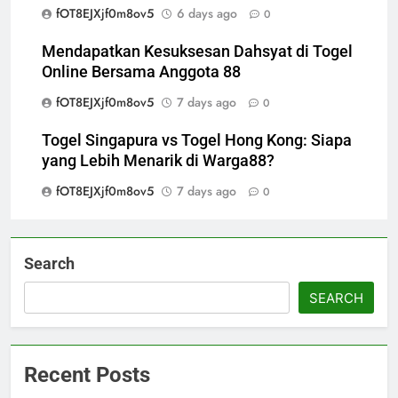
fOT8EJXjf0m8ov5
6 days ago
0
Mendapatkan Kesuksesan Dahsyat di Togel
Online Bersama Anggota 88
fOT8EJXjf0m8ov5
7 days ago
0
Togel Singapura vs Togel Hong Kong: Siapa
yang Lebih Menarik di Warga88?
fOT8EJXjf0m8ov5
7 days ago
0
Search
SEARCH
Recent Posts