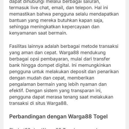
dapat dihubungi melalui berbagai saluran,
termasuk live chat, email, dan telepon. Hal ini
memastikan bahwa pengguna selalu mendapatkan
bantuan yang mereka butuhkan kapan saja,
sehingga meningkatkan kepercayaan dan
kenyamanan saat bermain.
Fasilitas lainnya adalah berbagai metode transaksi
yang aman dan cepat. Warga88 mendukung
berbagai opsi pembayaran, mulai dari transfer
bank hingga dompet digital. Ini memungkinkan
pengguna untuk melakukan deposit dan penarikan
dengan mudah dan cepat, memberikan
pengalaman bermain yang lebih nyaman dan
efektif. Dengan sistem yang transparan ini,
pengguna dapat merasa tenang saat melakukan
transaksi di situs Warga88.
Perbandingan dengan Warga88 Togel