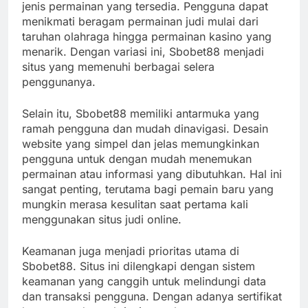
jenis permainan yang tersedia. Pengguna dapat
menikmati beragam permainan judi mulai dari
taruhan olahraga hingga permainan kasino yang
menarik. Dengan variasi ini, Sbobet88 menjadi
situs yang memenuhi berbagai selera
penggunanya.
Selain itu, Sbobet88 memiliki antarmuka yang
ramah pengguna dan mudah dinavigasi. Desain
website yang simpel dan jelas memungkinkan
pengguna untuk dengan mudah menemukan
permainan atau informasi yang dibutuhkan. Hal ini
sangat penting, terutama bagi pemain baru yang
mungkin merasa kesulitan saat pertama kali
menggunakan situs judi online.
Keamanan juga menjadi prioritas utama di
Sbobet88. Situs ini dilengkapi dengan sistem
keamanan yang canggih untuk melindungi data
dan transaksi pengguna. Dengan adanya sertifikat