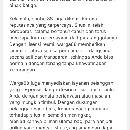
pihak ketiga.
Selain itu, sbobet88 juga dikenal karena
reputasinya yang terpercaya. Situs ini telah
beroperasi selama bertahun-tahun dan terus
mendapatkan kepercayaan dari para anggotanya.
Dengan lisensi resmi, warga88 memberikan
jaminan bahwa semua permainan berlangsung
secara adil dan transparan, sehingga Anda bisa
bermain dengan tenang tanpa khawatir akan
kecurangan.
Warga88 juga menyediakan layanan pelanggan
yang responsif dan profesional, siap membantu
Anda dengan segala pertanyaan atau masalah
yang mungkin timbul. Dengan dukungan
pelanggan yang baik, kepercayaan pengguna
terhadap situs ini semakin meningkat,
menjadikannya pilihan utama bagi para penjudi
online yang mencari situs yang aman dan dapat