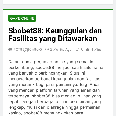
GAME ONLINE
Sbobet88: Keunggulan dan
Fasilitas yang Ditawarkan
0
FOT8EJXjf0m8ov5
2 Months Ago
4 Mins
Dalam dunia perjudian online yang semakin
berkembang, sbobet88 menjadi salah satu nama
yang banyak diperbincangkan. Situs ini
menawarkan berbagai keunggulan dan fasilitas
yang menarik bagi para pemainnya. Bagi Anda
yang mencari platform taruhan yang aman dan
terpercaya, sbobet88 bisa menjadi pilihan yang
tepat. Dengan berbagai pilihan permainan yang
lengkap, mulai dari olahraga hingga permainan
kasino, sbobet88 memungkinkan para