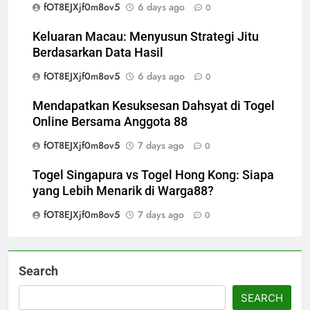
fOT8EJXjf0m8ov5
6 days ago
0
Keluaran Macau: Menyusun Strategi Jitu
Berdasarkan Data Hasil
fOT8EJXjf0m8ov5
6 days ago
0
Mendapatkan Kesuksesan Dahsyat di Togel
Online Bersama Anggota 88
fOT8EJXjf0m8ov5
7 days ago
0
Togel Singapura vs Togel Hong Kong: Siapa
yang Lebih Menarik di Warga88?
fOT8EJXjf0m8ov5
7 days ago
0
Search
SEARCH