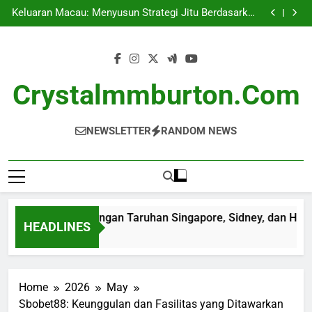
Mengungkap Perbandingan Taruhan Singapore,
Skip
Sidney, dan Hong Kong
Keluaran Macau: Menyusun Strategi Jitu Berdasarkan
to
Data Hasil
Mendapatkan Kesuksesan Dahsyat di Togel Online
Bersama Anggota 88
Togel Singapura vs Togel Hong Kong: Siapa yang
content
Lebih Menarik di Warga88?
Mengungkap Perbandingan Taruhan Singapore,
Sidney, dan Hong Kong
Keluaran Macau: Menyusun Strategi Jitu Berdasarkan
Data Hasil
Mendapatkan Kesuksesan Dahsyat di Togel Online
Crystalmmburton.com
Bersama Anggota 88
Togel Singapura vs Togel Hong Kong: Siapa yang
Lebih Menarik di Warga88?
NEWSLETTER
RANDOM NEWS
ungkap Perbandingan Taruhan Singapore, Sidney, dan Hong 
HEADLINES
 Ago
Home
2026
May
Sbobet88: Keunggulan dan Fasilitas yang Ditawarkan