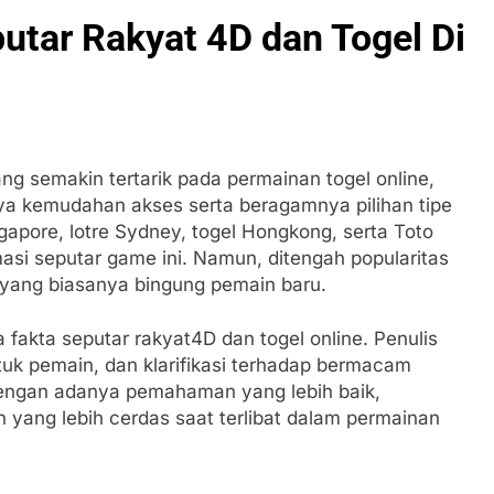
utar Rakyat 4D dan Togel Di
yang semakin tertarik pada permainan togel online,
nya kemudahan akses serta beragamnya pilihan tipe
ngapore, lotre Sydney, togel Hongkong, serta Toto
si seputar game ini. Namun, ditengah popularitas
 yang biasanya bingung pemain baru.
a fakta seputar rakyat4D dan togel online. Penulis
uk pemain, dan klarifikasi terhadap bermacam
engan adanya pemahaman yang lebih baik,
 yang lebih cerdas saat terlibat dalam permainan