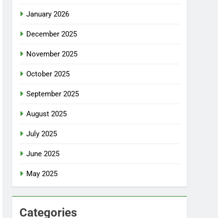
January 2026
December 2025
November 2025
October 2025
September 2025
August 2025
July 2025
June 2025
May 2025
Categories