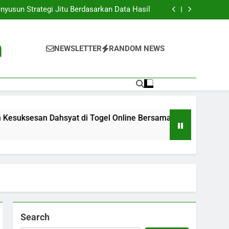
 Taruhan Singapore, Sidney, dan Hong Kong
yusun Strategi Jitu Berdasarkan Data Hasil
hsyat di Togel Online Bersama Anggota 88
ogel Hong Kong: Siapa yang Lebih Menarik di
Warga88?
 Taruhan Singapore, Sidney, dan Hong Kong
m
yusun Strategi Jitu Berdasarkan Data Hasil
NEWSLETTER
RANDOM NEWS
hsyat di Togel Online Bersama Anggota 88
ogel Hong Kong: Siapa yang Lebih Menarik di
Warga88?
an Dahsyat di Togel Online Bersama Anggota 88
Togel
1 Week
Search