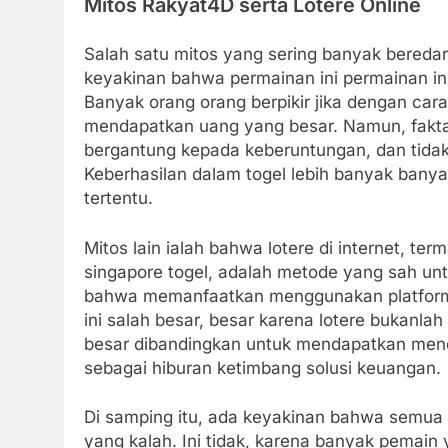
Mitos Rakyat4D serta Lotere Online
Salah satu mitos yang sering banyak beredar
keyakinan bahwa permainan ini permainan in
Banyak orang orang berpikir jika dengan ca
mendapatkan uang yang besar. Namun, fakta
bergantung kepada keberuntungan, dan tidak
Keberhasilan dalam togel lebih banyak banya
tertentu.
Mitos lain ialah bahwa lotere di internet, te
singapore togel, adalah metode yang sah un
bahwa memanfaatkan menggunakan platform 
ini salah besar, besar karena lotere bukanlah
besar dibandingkan untuk mendapatkan mend
sebagai hiburan ketimbang solusi keuangan.
Di samping itu, ada keyakinan bahwa semua 
yang kalah. Ini tidak, karena banyak pemain