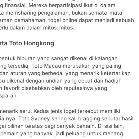
finansial. Mereka berpartisipasi ikut di dalam
rta memsharing pengalaman, bukan semata-mata
man pemahaman, togel online dapat menjadi sebuah
rlu dalam dalam mitos-mitos.
erta Toto Hongkong
bentuk hiburan yang sangat dikenal di kalangan
yang tersedia, Toto Macau merupakan yang paling
as dan aturan yang berbeda, yang menarik ketertarikan
cau dikenal dengan undian yang cepat dan hadiah
h favorit disebabkan oleh reputasinya yang
sparan.
arik seru. Kedua jenis togel tersebut memiliki
ia nya. Toto Sydney sering kali bragging seputar hasil
 pilihan teratas bagi banyak pemain. Di sisi lain,
pemain yang banyak, jadi peluang untuk menang