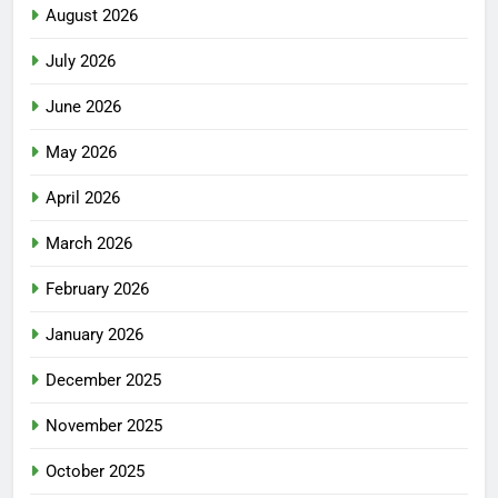
August 2026
July 2026
June 2026
May 2026
April 2026
March 2026
February 2026
January 2026
December 2025
November 2025
October 2025