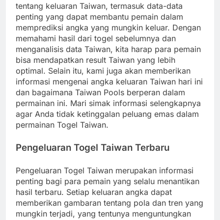
tentang keluaran Taiwan, termasuk data-data
penting yang dapat membantu pemain dalam
memprediksi angka yang mungkin keluar. Dengan
memahami hasil dari togel sebelumnya dan
menganalisis data Taiwan, kita harap para pemain
bisa mendapatkan result Taiwan yang lebih
optimal. Selain itu, kami juga akan memberikan
informasi mengenai angka keluaran Taiwan hari ini
dan bagaimana Taiwan Pools berperan dalam
permainan ini. Mari simak informasi selengkapnya
agar Anda tidak ketinggalan peluang emas dalam
permainan Togel Taiwan.
Pengeluaran Togel Taiwan Terbaru
Pengeluaran Togel Taiwan merupakan informasi
penting bagi para pemain yang selalu menantikan
hasil terbaru. Setiap keluaran angka dapat
memberikan gambaran tentang pola dan tren yang
mungkin terjadi, yang tentunya menguntungkan