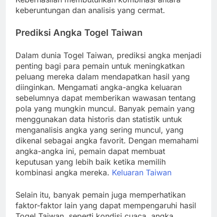
keberuntungan dan analisis yang cermat.
Prediksi Angka Togel Taiwan
Dalam dunia Togel Taiwan, prediksi angka menjadi
penting bagi para pemain untuk meningkatkan
peluang mereka dalam mendapatkan hasil yang
diinginkan. Mengamati angka-angka keluaran
sebelumnya dapat memberikan wawasan tentang
pola yang mungkin muncul. Banyak pemain yang
menggunakan data historis dan statistik untuk
menganalisis angka yang sering muncul, yang
dikenal sebagai angka favorit. Dengan memahami
angka-angka ini, pemain dapat membuat
keputusan yang lebih baik ketika memilih
kombinasi angka mereka.
Keluaran Taiwan
Selain itu, banyak pemain juga memperhatikan
faktor-faktor lain yang dapat mempengaruhi hasil
Togel Taiwan, seperti kondisi cuaca, angka