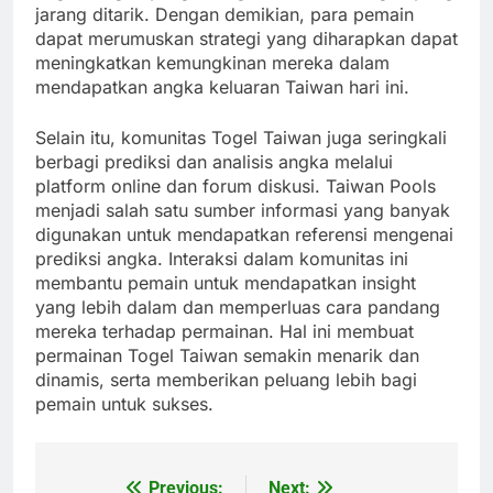
jarang ditarik. Dengan demikian, para pemain
dapat merumuskan strategi yang diharapkan dapat
meningkatkan kemungkinan mereka dalam
mendapatkan angka keluaran Taiwan hari ini.
Selain itu, komunitas Togel Taiwan juga seringkali
berbagi prediksi dan analisis angka melalui
platform online dan forum diskusi. Taiwan Pools
menjadi salah satu sumber informasi yang banyak
digunakan untuk mendapatkan referensi mengenai
prediksi angka. Interaksi dalam komunitas ini
membantu pemain untuk mendapatkan insight
yang lebih dalam dan memperluas cara pandang
mereka terhadap permainan. Hal ini membuat
permainan Togel Taiwan semakin menarik dan
dinamis, serta memberikan peluang lebih bagi
pemain untuk sukses.
Previous:
Next: