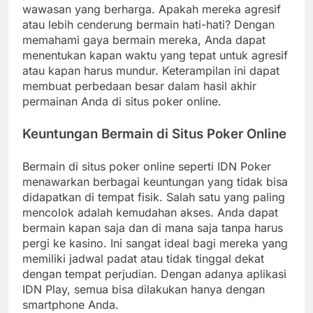
wawasan yang berharga. Apakah mereka agresif
atau lebih cenderung bermain hati-hati? Dengan
memahami gaya bermain mereka, Anda dapat
menentukan kapan waktu yang tepat untuk agresif
atau kapan harus mundur. Keterampilan ini dapat
membuat perbedaan besar dalam hasil akhir
permainan Anda di situs poker online.
Keuntungan Bermain di Situs Poker Online
Bermain di situs poker online seperti IDN Poker
menawarkan berbagai keuntungan yang tidak bisa
didapatkan di tempat fisik. Salah satu yang paling
mencolok adalah kemudahan akses. Anda dapat
bermain kapan saja dan di mana saja tanpa harus
pergi ke kasino. Ini sangat ideal bagi mereka yang
memiliki jadwal padat atau tidak tinggal dekat
dengan tempat perjudian. Dengan adanya aplikasi
IDN Play, semua bisa dilakukan hanya dengan
smartphone Anda.