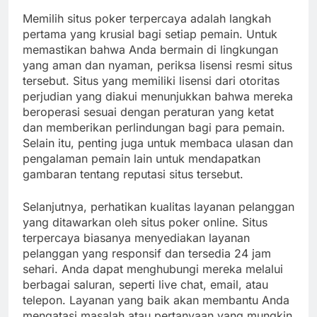
Memilih situs poker terpercaya adalah langkah
pertama yang krusial bagi setiap pemain. Untuk
memastikan bahwa Anda bermain di lingkungan
yang aman dan nyaman, periksa lisensi resmi situs
tersebut. Situs yang memiliki lisensi dari otoritas
perjudian yang diakui menunjukkan bahwa mereka
beroperasi sesuai dengan peraturan yang ketat
dan memberikan perlindungan bagi para pemain.
Selain itu, penting juga untuk membaca ulasan dan
pengalaman pemain lain untuk mendapatkan
gambaran tentang reputasi situs tersebut.
Selanjutnya, perhatikan kualitas layanan pelanggan
yang ditawarkan oleh situs poker online. Situs
terpercaya biasanya menyediakan layanan
pelanggan yang responsif dan tersedia 24 jam
sehari. Anda dapat menghubungi mereka melalui
berbagai saluran, seperti live chat, email, atau
telepon. Layanan yang baik akan membantu Anda
mengatasi masalah atau pertanyaan yang mungkin