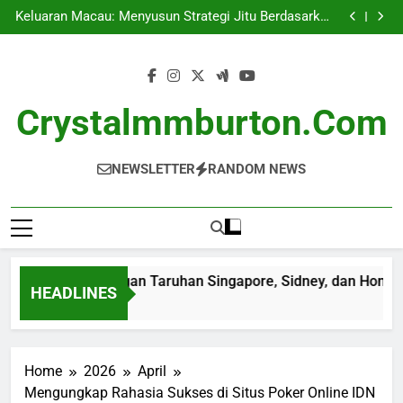
Mengungkap Perbandingan Taruhan Singapore,
Skip
Sidney, dan Hong Kong
Keluaran Macau: Menyusun Strategi Jitu Berdasarkan
to
Data Hasil
Mendapatkan Kesuksesan Dahsyat di Togel Online
Bersama Anggota 88
Togel Singapura vs Togel Hong Kong: Siapa yang
content
Lebih Menarik di Warga88?
Mengungkap Perbandingan Taruhan Singapore,
Sidney, dan Hong Kong
Keluaran Macau: Menyusun Strategi Jitu Berdasarkan
Data Hasil
Mendapatkan Kesuksesan Dahsyat di Togel Online
Crystalmmburton.com
Bersama Anggota 88
Togel Singapura vs Togel Hong Kong: Siapa yang
Lebih Menarik di Warga88?
NEWSLETTER
RANDOM NEWS
gkap Perbandingan Taruhan Singapore, Sidney, dan Hong Ko
HEADLINES
go
Home
2026
April
Mengungkap Rahasia Sukses di Situs Poker Online IDN