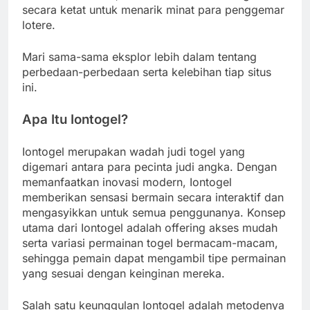
secara ketat untuk menarik minat para penggemar
lotere.
Mari sama-sama eksplor lebih dalam tentang
perbedaan-perbedaan serta kelebihan tiap situs
ini.
Apa Itu Iontogel?
Iontogel merupakan wadah judi togel yang
digemari antara para pecinta judi angka. Dengan
memanfaatkan inovasi modern, Iontogel
memberikan sensasi bermain secara interaktif dan
mengasyikkan untuk semua penggunanya. Konsep
utama dari Iontogel adalah offering akses mudah
serta variasi permainan togel bermacam-macam,
sehingga pemain dapat mengambil tipe permainan
yang sesuai dengan keinginan mereka.
Salah satu keunggulan Iontogel adalah metodenya