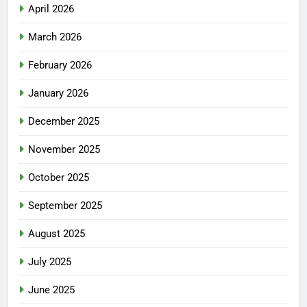
April 2026
March 2026
February 2026
January 2026
December 2025
November 2025
October 2025
September 2025
August 2025
July 2025
June 2025