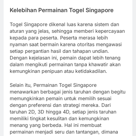
Kelebihan Permainan Togel Singapore
Togel Singapore dikenal luas karena sistem dan
aturan yang jelas, sehingga memberi kepercayaan
kepada para peserta. Peserta merasa lebih
nyaman saat bermain karena otoritas mengawasi
setiap pergantian hasil dan tahapan undian.
Dengan kejelasan ini, pemain dapat lebih tenang
dalam mengikuti permainan tanpa khawatir akan
kemungkinan penipuan atau ketidakadilan.
Selain itu, Permainan Togel Singapore
menawarkan berbagai jenis taruhan dengan begitu
memungkinkan pemain untuk memilih sesuai
dengan preferensi dan strategi mereka. Dari
taruhan 2D, 3D hingga 4D, setiap jenis taruhan
memiliki tingkat kesulitan dan kemungkinan
menang yang berbeda. Hal ini membuat
permainan menjadi seru dan tantangan, dimana