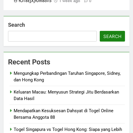
fOT8EJXjf0m8ov5
1 week ago
0
Search
SEARCH
Recent Posts
Mengungkap Perbandingan Taruhan Singapore, Sidney,
dan Hong Kong
Keluaran Macau: Menyusun Strategi Jitu Berdasarkan
Data Hasil
Mendapatkan Kesuksesan Dahsyat di Togel Online
Bersama Anggota 88
Togel Singapura vs Togel Hong Kong: Siapa yang Lebih