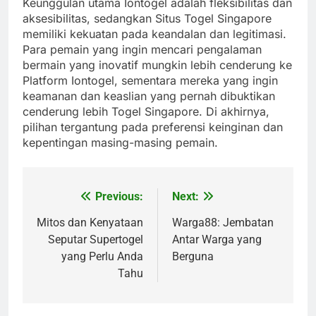
Keunggulan utama Iontogel adalah fleksibilitas dan
aksesibilitas, sedangkan Situs Togel Singapore
memiliki kekuatan pada keandalan dan legitimasi.
Para pemain yang ingin mencari pengalaman
bermain yang inovatif mungkin lebih cenderung ke
Platform Iontogel, sementara mereka yang ingin
keamanan dan keaslian yang pernah dibuktikan
cenderung lebih Togel Singapore. Di akhirnya,
pilihan tergantung pada preferensi keinginan dan
kepentingan masing-masing pemain.
Previous:
Next:
Post
navigation
Mitos dan Kenyataan
Warga88: Jembatan
Seputar Supertogel
Antar Warga yang
yang Perlu Anda
Berguna
Tahu