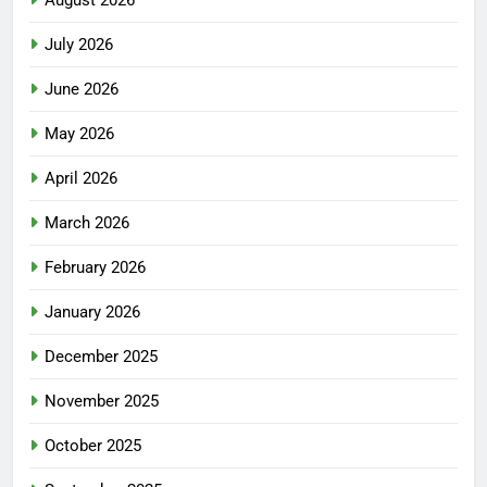
August 2026
July 2026
June 2026
May 2026
April 2026
March 2026
February 2026
January 2026
December 2025
November 2025
October 2025