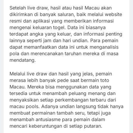
Setelah live draw, hasil atau hasil Macau akan
dikirimkan di banyak saluran, baik melalui website
resmi dan aplikasi yang memberikan informasi
mengenai keluaran togel. Data ini biasanya
terdapat angka yang keluar, dan informasi penting
lainnya seperti jam dan hari undian. Para pemain
dapat memanfaatkan data ini untuk menganalisis
pola dan merencanakan taruhan mereka di masa
mendatang.
Melalui live draw dan hasil yang jelas, pemain
merasa lebih banyak pede saat bermain toto
Macau. Mereka bisa menggunakan data yang
tersedia untuk menambah peluang menang dan
menyaksikan setiap perkembangan terbaru dari
macau pools. Adanya undian langsung tidak hanya
membuat permainan tambah seru, tetapi juga
menambah antusiasme para pemain dalam
mencari keberuntungan di setiap putaran.