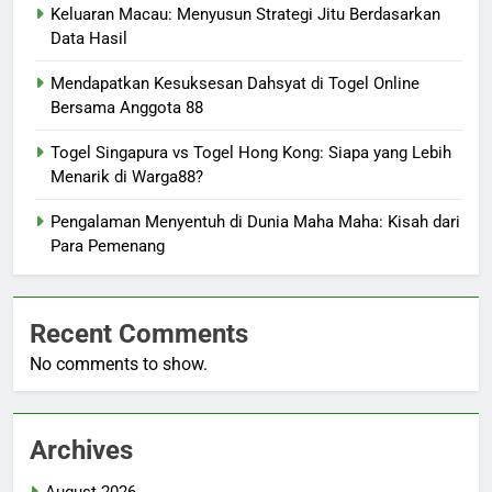
Keluaran Macau: Menyusun Strategi Jitu Berdasarkan
Data Hasil
Mendapatkan Kesuksesan Dahsyat di Togel Online
Bersama Anggota 88
Togel Singapura vs Togel Hong Kong: Siapa yang Lebih
Menarik di Warga88?
Pengalaman Menyentuh di Dunia Maha Maha: Kisah dari
Para Pemenang
Recent Comments
No comments to show.
Archives