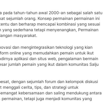
ia pada tahun-tahun awal 2000-an sebagai salah satu
kat sejumlah orang. Konsep permainan permainan ini
entu dan berharap mencapai kombinasi yang sesuai
tem yang sederhana tetapi menyenangkan, Permainan
alangan masyarakat.
inovasi dan mengintegrasikan teknologi yang kian
atform online yang memudahkan pemain untuk ikut
hadirnya aplikasi dan situs web, pengalaman bermain
sar jumlah pemain yang ikut dalam komunitas Salju
esat, dengan sejumlah forum dan kelompok diskusi
menggali cerita, tips, dan strategi untuk
 Semangat kebersamaan dan saling mendukung antara
permainan, tetapi juga menjadi komunitas yang