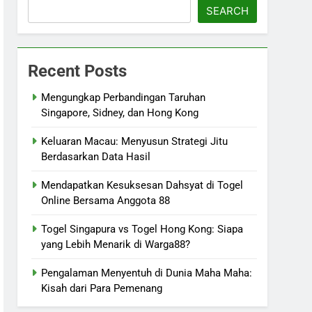
SEARCH
Recent Posts
Mengungkap Perbandingan Taruhan
Singapore, Sidney, dan Hong Kong
Keluaran Macau: Menyusun Strategi Jitu
Berdasarkan Data Hasil
Mendapatkan Kesuksesan Dahsyat di Togel
Online Bersama Anggota 88
Togel Singapura vs Togel Hong Kong: Siapa
yang Lebih Menarik di Warga88?
Pengalaman Menyentuh di Dunia Maha Maha:
Kisah dari Para Pemenang