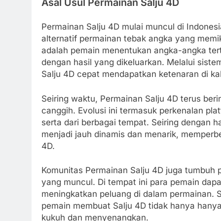
Asal Usul Permainan Salju 4D
Permainan Salju 4D mulai muncul di Indones
alternatif permainan tebak angka yang memi
adalah pemain menentukan angka-angka tert
dengan hasil yang dikeluarkan. Melalui sis
Salju 4D cepat mendapatkan ketenaran di k
Seiring waktu, Permainan Salju 4D terus ber
canggih. Evolusi ini termasuk perkenalan pl
serta dari berbagai tempat. Seiring dengan 
menjadi jauh dinamis dan menarik, memperbe
4D.
Komunitas Permainan Salju 4D juga tumbuh p
yang muncul. Di tempat ini para pemain dapat 
meningkatkan peluang di dalam permainan.
pemain membuat Salju 4D tidak hanya hanya 
kukuh dan menyenangkan.