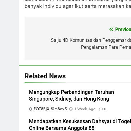
banyak individu agar ikut serta merasakan ke
Previou
Post
navigation
Salju 4D Komunitas dan Penggemar d
Pengalaman Para Pema
Related News
Mengungkap Perbandingan Taruhan
Singapore, Sidney, dan Hong Kong
FOT8EJXjf0m8ov5
1 Week Ago
0
Mendapatkan Kesuksesan Dahsyat di Toge
Online Bersama Anggota 88