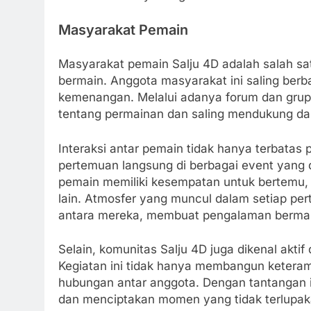
Masyarakat Pemain
Masyarakat pemain Salju 4D adalah salah s
bermain. Anggota masyarakat ini saling berbag
kemenangan. Melalui adanya forum dan grup 
tentang permainan dan saling mendukung da
Interaksi antar pemain tidak hanya terbatas pa
pertemuan langsung di berbagai event yang d
pemain memiliki kesempatan untuk bertemu,
lain. Atmosfer yang muncul dalam setiap pe
antara mereka, membuat pengalaman berma
Selain, komunitas Salju 4D juga dikenal akt
Kegiatan ini tidak hanya membangun keteram
hubungan antar anggota. Dengan tantangan ini
dan menciptakan momen yang tidak terlupak