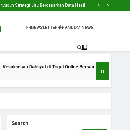
 Taruhan Singapore, Sidney, dan Hong Kong
yusun Strategi Jitu Berdasarkan Data Hasil
hsyat di Togel Online Bersama Anggota 88
ogel Hong Kong: Siapa yang Lebih Menarik di
Warga88?
 Taruhan Singapore, Sidney, dan Hong Kong
m
yusun Strategi Jitu Berdasarkan Data Hasil
NEWSLETTER
RANDOM NEWS
hsyat di Togel Online Bersama Anggota 88
ogel Hong Kong: Siapa yang Lebih Menarik di
Warga88?
san Dahsyat di Togel Online Bersama Anggota 88
Toge
1 Wee
Search