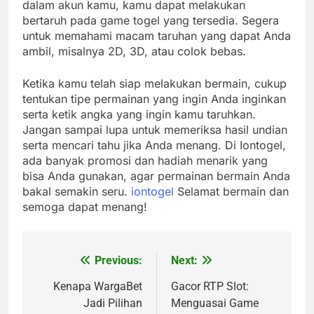
dalam akun kamu, kamu dapat melakukan
bertaruh pada game togel yang tersedia. Segera
untuk memahami macam taruhan yang dapat Anda
ambil, misalnya 2D, 3D, atau colok bebas.
Ketika kamu telah siap melakukan bermain, cukup
tentukan tipe permainan yang ingin Anda inginkan
serta ketik angka yang ingin kamu taruhkan.
Jangan sampai lupa untuk memeriksa hasil undian
serta mencari tahu jika Anda menang. Di Iontogel,
ada banyak promosi dan hadiah menarik yang
bisa Anda gunakan, agar permainan bermain Anda
bakal semakin seru.
iontogel
Selamat bermain dan
semoga dapat menang!
Previous:
Next:
Post
navigation
Kenapa WargaBet
Gacor RTP Slot:
Jadi Pilihan
Menguasai Game