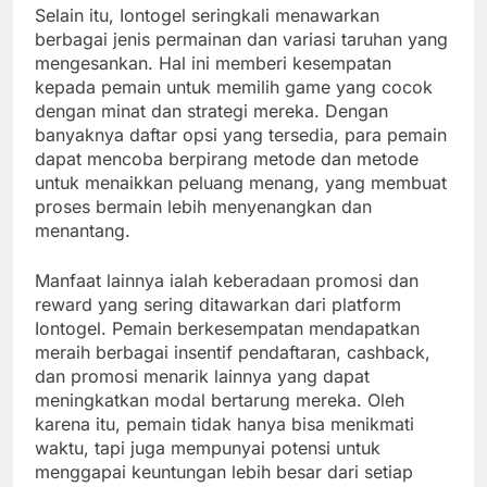
Selain itu, Iontogel seringkali menawarkan
berbagai jenis permainan dan variasi taruhan yang
mengesankan. Hal ini memberi kesempatan
kepada pemain untuk memilih game yang cocok
dengan minat dan strategi mereka. Dengan
banyaknya daftar opsi yang tersedia, para pemain
dapat mencoba berpirang metode dan metode
untuk menaikkan peluang menang, yang membuat
proses bermain lebih menyenangkan dan
menantang.
Manfaat lainnya ialah keberadaan promosi dan
reward yang sering ditawarkan dari platform
Iontogel. Pemain berkesempatan mendapatkan
meraih berbagai insentif pendaftaran, cashback,
dan promosi menarik lainnya yang dapat
meningkatkan modal bertarung mereka. Oleh
karena itu, pemain tidak hanya bisa menikmati
waktu, tapi juga mempunyai potensi untuk
menggapai keuntungan lebih besar dari setiap