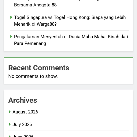
Bersama Anggota 88
Togel Singapura vs Togel Hong Kong: Siapa yang Lebih
Menarik di Warga88?
Pengalaman Menyentuh di Dunia Maha Maha: Kisah dari
Para Pemenang
Recent Comments
No comments to show.
Archives
August 2026
July 2026