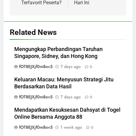
Terfavorit Peserta?
Hari Ini
Related News
Mengungkap Perbandingan Taruhan
Singapore, Sidney, dan Hong Kong
fOT8EJXjf0m8ov5
7 days ago
0
Keluaran Macau: Menyusun Strategi Jitu
Berdasarkan Data Hasil
fOT8EJXjf0m8ov5
7 days ago
0
Mendapatkan Kesuksesan Dahsyat di Togel
Online Bersama Anggota 88
fOT8EJXjf0m8ov5
1 week ago
0