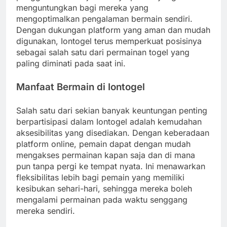
menguntungkan bagi mereka yang
mengoptimalkan pengalaman bermain sendiri.
Dengan dukungan platform yang aman dan mudah
digunakan, Iontogel terus memperkuat posisinya
sebagai salah satu dari permainan togel yang
paling diminati pada saat ini.
Manfaat Bermain di Iontogel
Salah satu dari sekian banyak keuntungan penting
berpartisipasi dalam Iontogel adalah kemudahan
aksesibilitas yang disediakan. Dengan keberadaan
platform online, pemain dapat dengan mudah
mengakses permainan kapan saja dan di mana
pun tanpa pergi ke tempat nyata. Ini menawarkan
fleksibilitas lebih bagi pemain yang memiliki
kesibukan sehari-hari, sehingga mereka boleh
mengalami permainan pada waktu senggang
mereka sendiri.