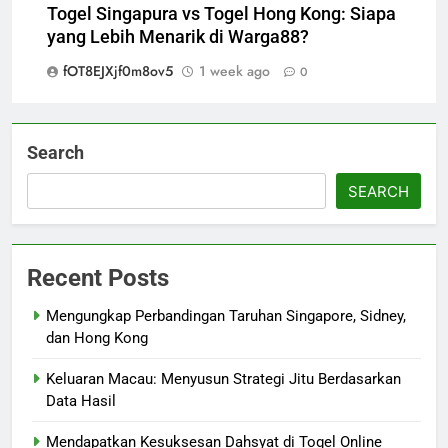
Togel Singapura vs Togel Hong Kong: Siapa
yang Lebih Menarik di Warga88?
fOT8EJXjf0m8ov5
1 week ago
0
Search
SEARCH
Recent Posts
Mengungkap Perbandingan Taruhan Singapore, Sidney,
dan Hong Kong
Keluaran Macau: Menyusun Strategi Jitu Berdasarkan
Data Hasil
Mendapatkan Kesuksesan Dahsyat di Togel Online