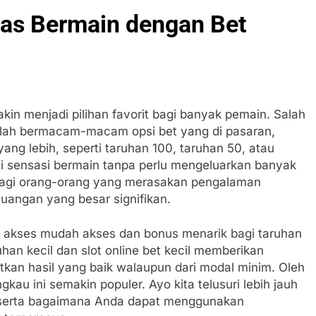
mas Bermain dengan Bet
kin menjadi pilihan favorit bagi banyak pemain. Salah
 ialah bermacam-macam opsi bet yang di pasaran,
yang lebih, seperti taruhan 100, taruhan 50, atau
i sensasi bermain tanpa perlu mengeluarkan banyak
agi orang-orang yang merasakan pengalaman
angan yang besar signifikan.
an akses mudah akses dan bonus menarik bagi taruhan
uhan kecil dan slot online bet kecil memberikan
an hasil yang baik walaupun dari modal minim. Oleh
ngkau ini semakin populer. Ayo kita telusuri lebih jauh
il serta bagaimana Anda dapat menggunakan