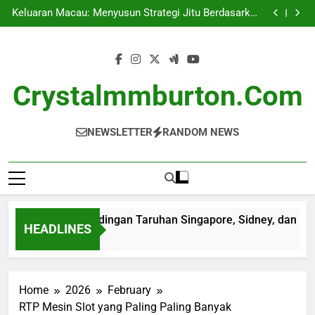
Mengungkap Perbandingan Taruhan Singapore,
Skip
Sidney, dan Hong Kong
Keluaran Macau: Menyusun Strategi Jitu Berdasarkan
to
Data Hasil
Mendapatkan Kesuksesan Dahsyat di Togel Online
Bersama Anggota 88
Togel Singapura vs Togel Hong Kong: Siapa yang
content
Lebih Menarik di Warga88?
Mengungkap Perbandingan Taruhan Singapore,
Sidney, dan Hong Kong
Keluaran Macau: Menyusun Strategi Jitu Berdasarkan
Data Hasil
Mendapatkan Kesuksesan Dahsyat di Togel Online
Crystalmmburton.com
Bersama Anggota 88
Togel Singapura vs Togel Hong Kong: Siapa yang
Lebih Menarik di Warga88?
NEWSLETTER
RANDOM NEWS
ngungkap Perbandingan Taruhan Singapore, Sidney, dan Hon
HEADLINES
ays Ago
Home
2026
February
RTP Mesin Slot yang Paling Paling Banyak