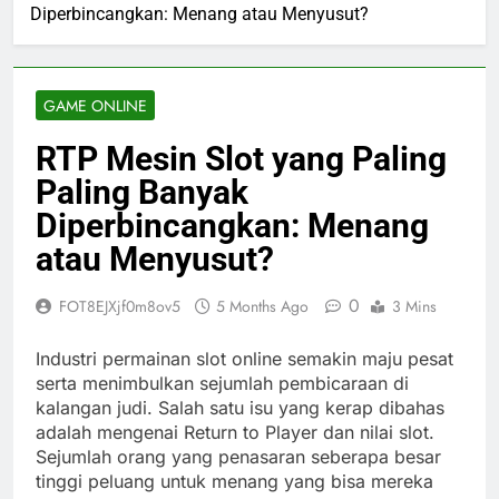
Diperbincangkan: Menang atau Menyusut?
GAME ONLINE
RTP Mesin Slot yang Paling
Paling Banyak
Diperbincangkan: Menang
atau Menyusut?
0
FOT8EJXjf0m8ov5
5 Months Ago
3 Mins
Industri permainan slot online semakin maju pesat
serta menimbulkan sejumlah pembicaraan di
kalangan judi. Salah satu isu yang kerap dibahas
adalah mengenai Return to Player dan nilai slot.
Sejumlah orang yang penasaran seberapa besar
tinggi peluang untuk menang yang bisa mereka