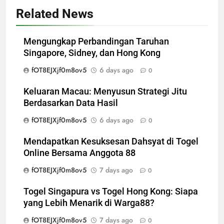
Related News
Mengungkap Perbandingan Taruhan
Singapore, Sidney, dan Hong Kong
fOT8EJXjf0m8ov5
6 days ago
0
Keluaran Macau: Menyusun Strategi Jitu
Berdasarkan Data Hasil
fOT8EJXjf0m8ov5
6 days ago
0
Mendapatkan Kesuksesan Dahsyat di Togel
Online Bersama Anggota 88
fOT8EJXjf0m8ov5
7 days ago
0
Togel Singapura vs Togel Hong Kong: Siapa
yang Lebih Menarik di Warga88?
fOT8EJXjf0m8ov5
7 days ago
0