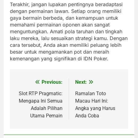
Terakhir, jangan lupakan pentingnya beradaptasi
dengan permainan lawan. Setiap orang memiliki
gaya bermain berbeda, dan kemampuan untuk
memahami permainan oponen akan sangat
menguntungkan. Amati pola taruhan dan tingkah
laku mereka, lalu sesuaikan strategi kamu. Dengan
cara tersebut, Anda akan memiliki peluang lebih
besar untuk mengamankan pot dan meraih
kemenangan yang signifikan di IDN Poker.
Previous:
Next:
Post
navigation
Slot RTP Pragmatic:
Ramalan Toto
Mengapa Ini Semua
Macau Hari Ini:
Adalah Pilihan
Angka yang Harus
Utama Pemain
Anda Coba