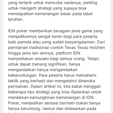
yang tertarik untuk mencoba nasibnya, penting
untuk mengerti strategi yang supaya bisa
mendapatkan kemenangan besar pada tabel
taruhan.
IDN poker memberikan beragam jenis game yang
menjadikannya sangat keren bagi para peserta,
baik pemula atau yang sudah berpengalaman. Dari
permainan tradisional contoh Texas Texas Hold’em
hingga jenis lain lainnya, platform IDN
menyediakan sesuatu bagi semua orang. Tetapi,
untuk dapat menang signifikan, hanya
mengandalkan hanya mengandalkan
keberuntungan. Para peserta harus memahami
taktik yang berhasil dan mengetahui dinamika
permainan. Dalam artikel ini, kita bakal menggali
beberapa tips strategi yang bisa dijalankan untuk
menaikkan kemungkinan kemenangan di IDN
Poker, menjadikan sensasi bermain bukan hanya
hanya beruntung, namun dan didasarkan pada