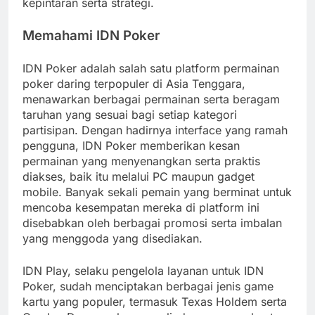
kepintaran serta strategi.
Memahami IDN Poker
IDN Poker adalah salah satu platform permainan
poker daring terpopuler di Asia Tenggara,
menawarkan berbagai permainan serta beragam
taruhan yang sesuai bagi setiap kategori
partisipan. Dengan hadirnya interface yang ramah
pengguna, IDN Poker memberikan kesan
permainan yang menyenangkan serta praktis
diakses, baik itu melalui PC maupun gadget
mobile. Banyak sekali pemain yang berminat untuk
mencoba kesempatan mereka di platform ini
disebabkan oleh berbagai promosi serta imbalan
yang menggoda yang disediakan.
IDN Play, selaku pengelola layanan untuk IDN
Poker, sudah menciptakan berbagai jenis game
kartu yang populer, termasuk Texas Holdem serta