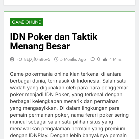
GAME ONLINE
IDN Poker dan Taktik
Menang Besar
0
FOT8EJXjf0m8ov5
5 Months Ago
4 Mins
Game pokermania online kian terkenal di antara
berbagai dunia, termasuk di Indonesia. Salah satu
wadah yang digunakan oleh para para penggemar
poker menjadi IDN Poker, yang terkenal dengan
berbagai kelengkapan menarik dan permainan
yang mengasyikkan. Di dalam lingkungan para
pemain permainan poker, nama ferari poker sering
muncul sebagai salah satu pilihan situs yang
menawarkan pengalaman bermain yang premium
dengan IDNPlay. Dengan lebih banyaknya pemain