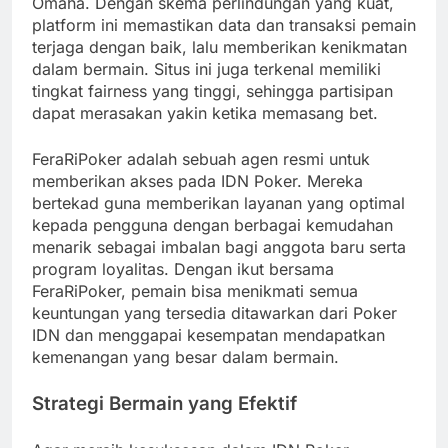
Omaha. Dengan skema perlindungan yang kuat,
platform ini memastikan data dan transaksi pemain
terjaga dengan baik, lalu memberikan kenikmatan
dalam bermain. Situs ini juga terkenal memiliki
tingkat fairness yang tinggi, sehingga partisipan
dapat merasakan yakin ketika memasang bet.
FeraRiPoker adalah sebuah agen resmi untuk
memberikan akses pada IDN Poker. Mereka
bertekad guna memberikan layanan yang optimal
kepada pengguna dengan berbagai kemudahan
menarik sebagai imbalan bagi anggota baru serta
program loyalitas. Dengan ikut bersama
FeraRiPoker, pemain bisa menikmati semua
keuntungan yang tersedia ditawarkan dari Poker
IDN dan menggapai kesempatan mendapatkan
kemenangan yang besar dalam bermain.
Strategi Bermain yang Efektif