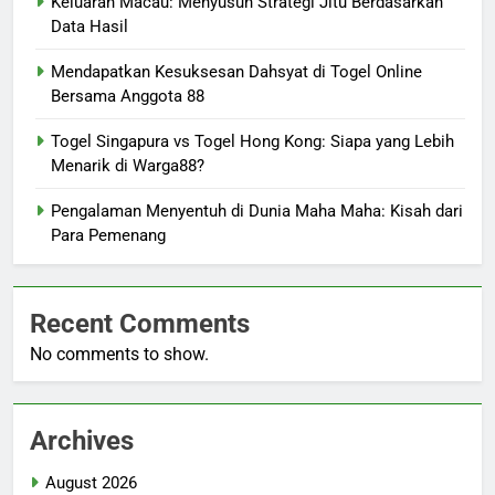
Keluaran Macau: Menyusun Strategi Jitu Berdasarkan
Data Hasil
Mendapatkan Kesuksesan Dahsyat di Togel Online
Bersama Anggota 88
Togel Singapura vs Togel Hong Kong: Siapa yang Lebih
Menarik di Warga88?
Pengalaman Menyentuh di Dunia Maha Maha: Kisah dari
Para Pemenang
Recent Comments
No comments to show.
Archives
August 2026