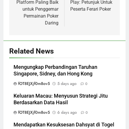
Platform Paling Baik
Play: Petunjuk Untuk
untuk Penggemar
Peserta Ferari Poker
Permainan Poker
Daring
Related News
Mengungkap Perbandingan Taruhan
Singapore, Sidney, dan Hong Kong
fOT8EJXjf0m8ov5
5 days ago
0
Keluaran Macau: Menyusun Strategi Jitu
Berdasarkan Data Hasil
fOT8EJXjf0m8ov5
6 days ago
0
Mendapatkan Kesuksesan Dahsyat di Togel