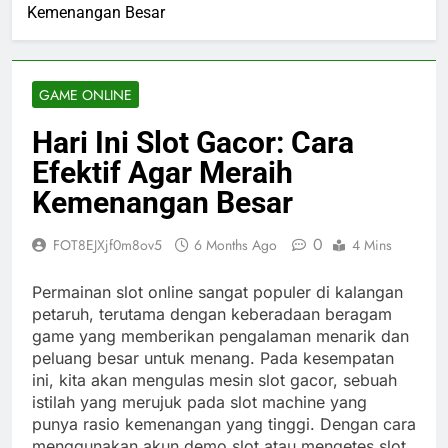
Kemenangan Besar
GAME ONLINE
Hari Ini Slot Gacor: Cara
Efektif Agar Meraih
Kemenangan Besar
0
FOT8EJXjf0m8ov5
6 Months Ago
4 Mins
Permainan slot online sangat populer di kalangan
petaruh, terutama dengan keberadaan beragam
game yang memberikan pengalaman menarik dan
peluang besar untuk menang. Pada kesempatan
ini, kita akan mengulas mesin slot gacor, sebuah
istilah yang merujuk pada slot machine yang
punya rasio kemenangan yang tinggi. Dengan cara
menggunakan akun demo slot atau mengetes slot