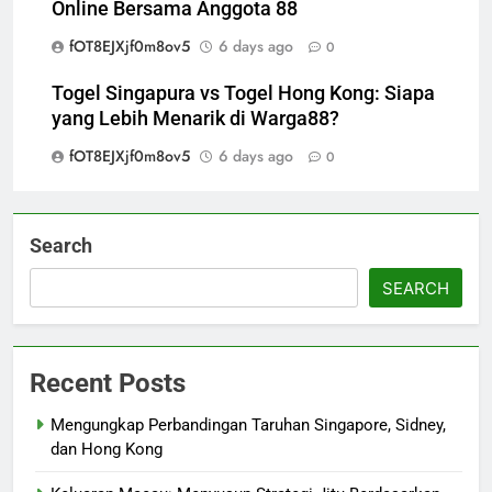
Online Bersama Anggota 88
fOT8EJXjf0m8ov5
6 days ago
0
Togel Singapura vs Togel Hong Kong: Siapa
yang Lebih Menarik di Warga88?
fOT8EJXjf0m8ov5
6 days ago
0
Search
SEARCH
Recent Posts
Mengungkap Perbandingan Taruhan Singapore, Sidney,
dan Hong Kong