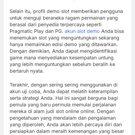
Selain itu, profil demo slot memberikan pengguna
untuk menguji beraneka ragam permainan yang
berasal dari penyedia terpercaya seperti
Pragmatic Play dan PG.
akun slot demo
Anda bisa
menemukan slot yang menguntungkan sekarang
hanya memainkan edisi demo yang ditawarkan.
Dengan demikian, Anda dapat mengidentifikasi
game mana menyediakan kesempatan untung
yang lebih menguntungkan sebelum beralih ke
bertaruh nyata.
Terakhir, dengan sering sering menggunakan di
akun uji coba, Anda dapat melatih keterampilan
serta strategi Anda. Hal ini sangat berguna bagi
pemula yang baru permula memulai perjalanan
mereka di alam judi slot online online. Dengan
pengetahuan yang mendalam dan pengalaman
yang diperoleh, Anda akan lebih percaya diri dan
persiapkan dalam meraih kemenangan yang besar