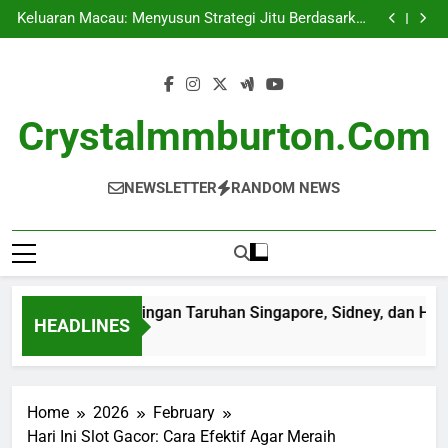
Mengungkap Perbandingan Taruhan Singapore,
Skip
Sidney, dan Hong Kong
Keluaran Macau: Menyusun Strategi Jitu Berdasarkan
to
Data Hasil
Mendapatkan Kesuksesan Dahsyat di Togel Online
Bersama Anggota 88
Togel Singapura vs Togel Hong Kong: Siapa yang
content
Lebih Menarik di Warga88?
Mengungkap Perbandingan Taruhan Singapore,
Sidney, dan Hong Kong
Keluaran Macau: Menyusun Strategi Jitu Berdasarkan
Data Hasil
Mendapatkan Kesuksesan Dahsyat di Togel Online
Crystalmmburton.com
Bersama Anggota 88
Togel Singapura vs Togel Hong Kong: Siapa yang
Lebih Menarik di Warga88?
NEWSLETTER
RANDOM NEWS
ungkap Perbandingan Taruhan Singapore, Sidney, dan Hong
HEADLINES
s Ago
Home
2026
February
Hari Ini Slot Gacor: Cara Efektif Agar Meraih