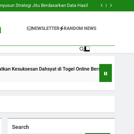
 Taruhan Singapore, Sidney, dan Hong Kong
yusun Strategi Jitu Berdasarkan Data Hasil
hsyat di Togel Online Bersama Anggota 88
ogel Hong Kong: Siapa yang Lebih Menarik di
Warga88?
 Taruhan Singapore, Sidney, dan Hong Kong
m
yusun Strategi Jitu Berdasarkan Data Hasil
NEWSLETTER
RANDOM NEWS
hsyat di Togel Online Bersama Anggota 88
ogel Hong Kong: Siapa yang Lebih Menarik di
Warga88?
uksesan Dahsyat di Togel Online Bersama Anggota 88
Search