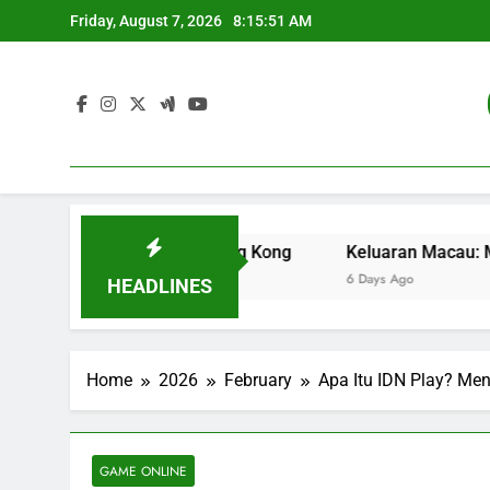
Skip
Friday, August 7, 2026
8:15:51 AM
to
content
pore, Sidney, dan Hong Kong
Keluaran Macau: Menyusun
6 Days Ago
HEADLINES
Home
2026
February
Apa Itu IDN Play? Me
GAME ONLINE