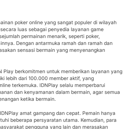
inan poker online yang sangat populer di wilayah
l secara luas sebagai penyedia layanan game
ejumlah permainan menarik, seperti poker,
innya. Dengan antarmuka ramah dan ramah dan
rasakan sensasi bermain yang menyenangkan
IDN Play berkomitmen untuk memberikan layanan yang
iki lebih dari 100.000 member aktif, yang
online terkemuka. IDNPlay selalu memperbarui
amanan dan kenyamanan dalam bermain, agar semua
enangan ketika bermain.
ar IDNPlay amat gampang dan cepat. Pemain hanya
atuhi beberapa persyaratan utama. Kemudian, para
asyarakat pengguna yang lain dan merasakan