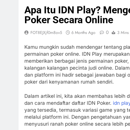
Apa Itu IDN Play? Meng
Poker Secara Online
0
FOT8EJXjf0m8ov5
6 Months Ago
3 Mins
Kamu mungkin sudah mendengar tentang plat
permainan poker online. IDN Play merupakan
memberikan berbagai jenis permainan poker,
kalangan kalangan pecinta judi online. Dalam
dan platform ini hadir sebagai jawaban bagi
poker dari kenyamanan rumah sendiri.
Dalam artikel ini, kita akan membahas lebih 
dan cara mendaftar daftar IDN Poker.
idn pla
yang tersedia, termasuk variasi game yang 
melalui platform ini. Dengan pengetahuan yan
menyusuri ranah poker online secara lebih pe