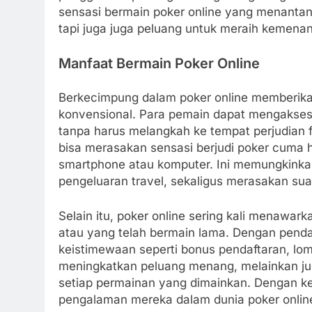
sensasi bermain poker online yang menantan
tapi juga juga peluang untuk meraih kemena
Manfaat Bermain Poker Online
Berkecimpung dalam poker online memberika
konvensional. Para pemain dapat mengakses 
tanpa harus melangkah ke tempat perjudian f
bisa merasakan sensasi berjudi poker cuma 
smartphone atau komputer. Ini memungkinka
pengeluaran travel, sekaligus merasakan su
Selain itu, poker online sering kali menawa
atau yang telah bermain lama. Dengan penda
keistimewaan seperti bonus pendaftaran, lomb
meningkatkan peluang menang, melainkan ju
setiap permainan yang dimainkan. Dengan ke
pengalaman mereka dalam dunia poker onlin