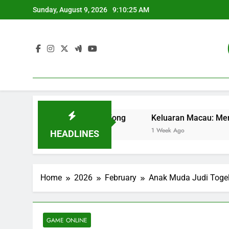
Skip
Sunday, August 9, 2026
9:10:26 AM
to
content
 Sidney, dan Hong Kong
Keluaran Macau: Menyusun Stra
1 Week Ago
HEADLINES
Home
2026
February
Anak Muda Judi Togel:
GAME ONLINE