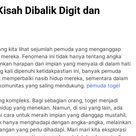
isah Dibalik Digit dan
arang kita lihat sejumlah pemuda yang menganggap
as mereka. Fenomena ini tidak hanya tentang angka
nkan harapan dan impian yang menyala di dalam hati
 kali dipenuhi ketidakpastian ini, banyak pemuda
 memperbaiki nasib hidup mereka, sementara dalam
 komunitas yang saling mendukung.
pemuda togel
ang kompleks. Bagi sebagian orang, togel menjadi
hidup yang menekan. Namun, di sisi yang lain, ada
cara untuk meraih impian yang dianggap mustahil.
ak hanya menghadapi dengan angka-angka, melainkan
gan yang perlu dihadapi. Mari mari kita eksplorasi