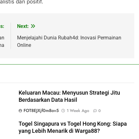
istis dan positif.
s:
Next:
an
Menjelajahi Dunia Rubah4d: Inovasi Permainan
na
Online
Keluaran Macau: Menyusun Strategi Jitu
Berdasarkan Data Hasil
FOT8EJXjf0m8ov5
1 Week Ago
0
l
Togel Singapura vs Togel Hong Kong: Siapa
yang Lebih Menarik di Warga88?