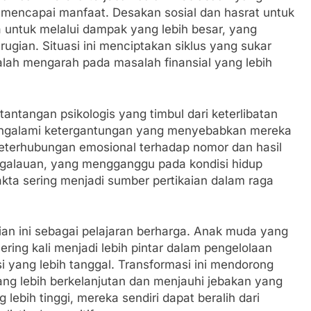
mencapai manfaat. Desakan sosial dan hasrat untuk
ntuk melalui dampak yang lebih besar, yang
gian. Situasi ini menciptakan siklus yang sukar
lah mengarah pada masalah finansial yang lebih
tantangan psikologis yang timbul dari keterlibatan
mengalami ketergantungan yang menyebabkan mereka
Keterhubungan emosional terhadap nomor dan hasil
egalauan, yang mengganggu pada kondisi hidup
fakta sering menjadi sumber pertikaian dalam raga
dian ini sebagai pelajaran berharga. Anak muda yang
ering kali menjadi lebih pintar dalam pengelolaan
 yang lebih tanggal. Transformasi ini mendorong
 lebih berkelanjutan dan menjauhi jebakan yang
ebih tinggi, mereka sendiri dapat beralih dari