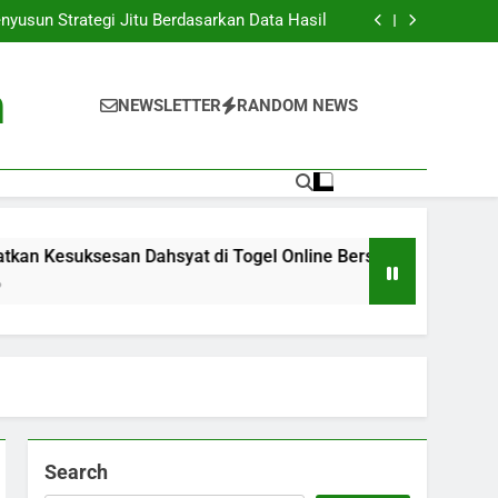
 Taruhan Singapore, Sidney, dan Hong Kong
yusun Strategi Jitu Berdasarkan Data Hasil
hsyat di Togel Online Bersama Anggota 88
ogel Hong Kong: Siapa yang Lebih Menarik di
Warga88?
 Taruhan Singapore, Sidney, dan Hong Kong
m
yusun Strategi Jitu Berdasarkan Data Hasil
NEWSLETTER
RANDOM NEWS
hsyat di Togel Online Bersama Anggota 88
ogel Hong Kong: Siapa yang Lebih Menarik di
Warga88?
uksesan Dahsyat di Togel Online Bersama Anggota 88
1
Search