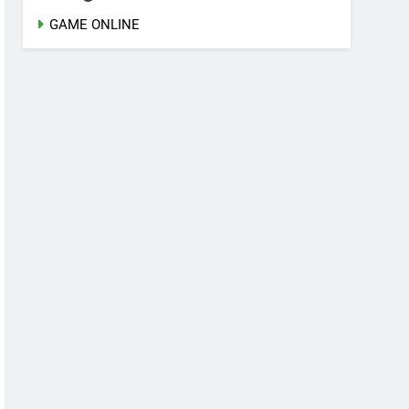
GAME ONLINE