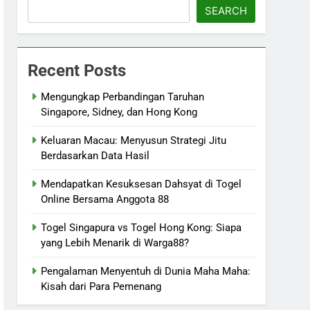
SEARCH
Recent Posts
Mengungkap Perbandingan Taruhan
Singapore, Sidney, dan Hong Kong
Keluaran Macau: Menyusun Strategi Jitu
Berdasarkan Data Hasil
Mendapatkan Kesuksesan Dahsyat di Togel
Online Bersama Anggota 88
Togel Singapura vs Togel Hong Kong: Siapa
yang Lebih Menarik di Warga88?
Pengalaman Menyentuh di Dunia Maha Maha:
Kisah dari Para Pemenang