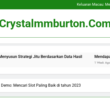
Mengungkap Perbandingan
Keluaran Macau: Men
Mendapatkan Kesuksesan Da
Togel Singapura vs T
Mengungkap Perbandingan
Crystalmmburton.co
Keluaran Macau: Men
Mendapatkan Kesuksesan Da
Togel Singapura vs T
Strategi Jitu Berdasarkan Data Hasil
Mendapatkan Kes
1 Week Ago
Demo: Mencari Slot Paling Baik di tahun 2023