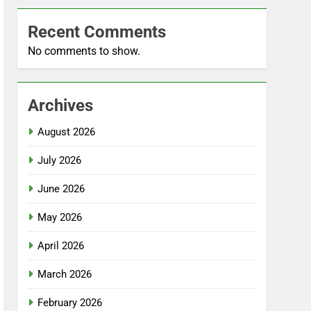
Recent Comments
No comments to show.
Archives
August 2026
July 2026
June 2026
May 2026
April 2026
March 2026
February 2026