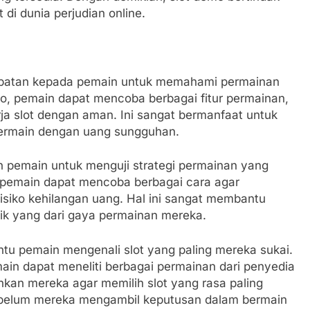
di dunia perjudian online.
patan kepada pemain untuk memahami permainan
 pemain dapat mencoba berbagai fitur permainan,
a slot dengan aman. Ini sangat bermanfaat untuk
bermain dengan uang sungguhan.
n pemain untuk menguji strategi permainan yang
pemain dapat mencoba berbagai cara agar
siko kehilangan uang. Hal ini sangat membantu
k yang dari gaya permainan mereka.
u pemain mengenali slot yang paling mereka sukai.
ain dapat meneliti berbagai permainan dari penyedia
nkan mereka agar memilih slot yang rasa paling
elum mereka mengambil keputusan dalam bermain