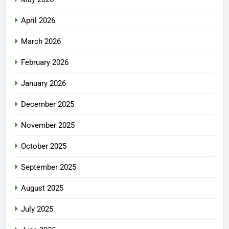
April 2026
March 2026
February 2026
January 2026
December 2025
November 2025
October 2025
September 2025
August 2025
July 2025