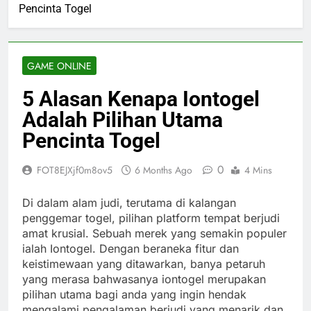
Pencinta Togel
GAME ONLINE
5 Alasan Kenapa Iontogel
Adalah Pilihan Utama
Pencinta Togel
0
FOT8EJXjf0m8ov5
6 Months Ago
4 Mins
Di dalam alam judi, terutama di kalangan
penggemar togel, pilihan platform tempat berjudi
amat krusial. Sebuah merek yang semakin populer
ialah Iontogel. Dengan beraneka fitur dan
keistimewaan yang ditawarkan, banya petaruh
yang merasa bahwasanya iontogel merupakan
pilihan utama bagi anda yang ingin hendak
mengalami pengalaman berjudi yang menarik dan