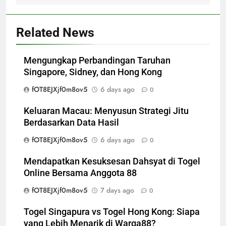
Related News
Mengungkap Perbandingan Taruhan
Singapore, Sidney, dan Hong Kong
fOT8EJXjf0m8ov5
6 days ago
0
Keluaran Macau: Menyusun Strategi Jitu
Berdasarkan Data Hasil
fOT8EJXjf0m8ov5
6 days ago
0
Mendapatkan Kesuksesan Dahsyat di Togel
Online Bersama Anggota 88
fOT8EJXjf0m8ov5
7 days ago
0
Togel Singapura vs Togel Hong Kong: Siapa
yang Lebih Menarik di Warga88?