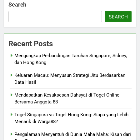
Search
SEARCH
Recent Posts
Mengungkap Perbandingan Taruhan Singapore, Sidney,
dan Hong Kong
Keluaran Macau: Menyusun Strategi Jitu Berdasarkan
Data Hasil
Mendapatkan Kesuksesan Dahsyat di Togel Online
Bersama Anggota 88
Togel Singapura vs Togel Hong Kong: Siapa yang Lebih
Menarik di Warga88?
Pengalaman Menyentuh di Dunia Maha Maha: Kisah dari