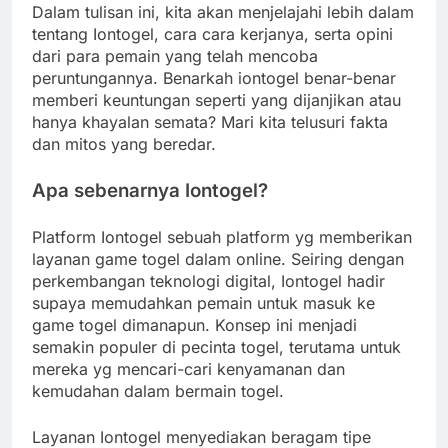
Dalam tulisan ini, kita akan menjelajahi lebih dalam
tentang Iontogel, cara cara kerjanya, serta opini
dari para pemain yang telah mencoba
peruntungannya. Benarkah iontogel benar-benar
memberi keuntungan seperti yang dijanjikan atau
hanya khayalan semata? Mari kita telusuri fakta
dan mitos yang beredar.
Apa sebenarnya Iontogel?
Platform Iontogel sebuah platform yg memberikan
layanan game togel dalam online. Seiring dengan
perkembangan teknologi digital, Iontogel hadir
supaya memudahkan pemain untuk masuk ke
game togel dimanapun. Konsep ini menjadi
semakin populer di pecinta togel, terutama untuk
mereka yg mencari-cari kenyamanan dan
kemudahan dalam bermain togel.
Layanan Iontogel menyediakan beragam tipe