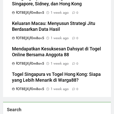
Singapore, Sidney, dan Hong Kong
fOT8EJXjf0m8ov5
1 week ago
0
Keluaran Macau: Menyusun Strategi Jitu
Berdasarkan Data Hasil
fOT8EJXjf0m8ov5
1 week ago
0
Mendapatkan Kesuksesan Dahsyat di Togel
Online Bersama Anggota 88
fOT8EJXjf0m8ov5
1 week ago
0
Togel Singapura vs Togel Hong Kong: Siapa
yang Lebih Menarik di Warga88?
fOT8EJXjf0m8ov5
1 week ago
0
Search