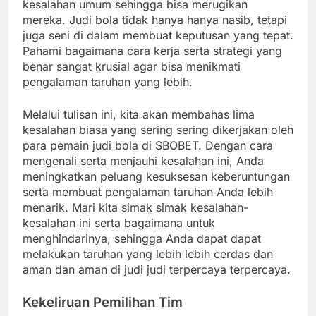
kesalahan umum sehingga bisa merugikan
mereka. Judi bola tidak hanya hanya nasib, tetapi
juga seni di dalam membuat keputusan yang tepat.
Pahami bagaimana cara kerja serta strategi yang
benar sangat krusial agar bisa menikmati
pengalaman taruhan yang lebih.
Melalui tulisan ini, kita akan membahas lima
kesalahan biasa yang sering sering dikerjakan oleh
para pemain judi bola di SBOBET. Dengan cara
mengenali serta menjauhi kesalahan ini, Anda
meningkatkan peluang kesuksesan keberuntungan
serta membuat pengalaman taruhan Anda lebih
menarik. Mari kita simak simak kesalahan-
kesalahan ini serta bagaimana untuk
menghindarinya, sehingga Anda dapat dapat
melakukan taruhan yang lebih lebih cerdas dan
aman dan aman di judi judi terpercaya terpercaya.
Kekeliruan Pemilihan Tim