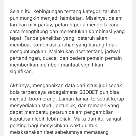
Selain itu, kebingungan tentang kategori taruhan
pun mungkin menjadi hambatan. Misalnya, dalam
taruhan mix parlay, petaruh perlu mengerti cara
cara menghitung dan menentukan kombinasi yang
tepat. Tanpa penelitian yang, petaruh akan
membuat kombinasi taruhan yang kurang tidak
menguntungkan. Melakukan riset tentang jadwal
pertandingan, cuaca, dan cedera pemain pemain
memberikan memberi manfaat signifikan
signifikan.
Akhirnya, mengabaikan data dari situs judi sepak
bola terpercaya sebagaimana SBOBET pun bisa
menjadi boomerang. Laman-laman tersebut kerap
menyediakan studi, petunjuk, dan ramalan yang
dapat membantu petaruh dalam pengambilan
keputusan lebih lebih bijak. Maka dari itu, sangat
penting bagi menyisihkan waktu untuk
melaksanakan riset sebelumnya memasang