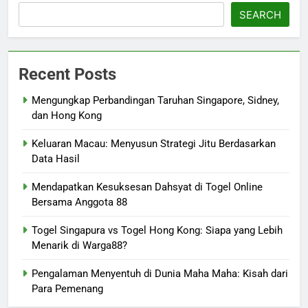
SEARCH
Recent Posts
Mengungkap Perbandingan Taruhan Singapore, Sidney,
dan Hong Kong
Keluaran Macau: Menyusun Strategi Jitu Berdasarkan
Data Hasil
Mendapatkan Kesuksesan Dahsyat di Togel Online
Bersama Anggota 88
Togel Singapura vs Togel Hong Kong: Siapa yang Lebih
Menarik di Warga88?
Pengalaman Menyentuh di Dunia Maha Maha: Kisah dari
Para Pemenang