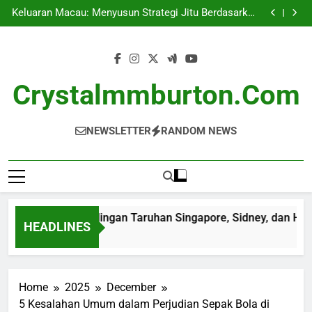
Mengungkap Perbandingan Taruhan Singapore,
Skip
Sidney, dan Hong Kong
Keluaran Macau: Menyusun Strategi Jitu Berdasarkan
to
Data Hasil
Mendapatkan Kesuksesan Dahsyat di Togel Online
Bersama Anggota 88
Togel Singapura vs Togel Hong Kong: Siapa yang
content
Lebih Menarik di Warga88?
Mengungkap Perbandingan Taruhan Singapore,
Sidney, dan Hong Kong
Keluaran Macau: Menyusun Strategi Jitu Berdasarkan
Data Hasil
Mendapatkan Kesuksesan Dahsyat di Togel Online
Crystalmmburton.com
Bersama Anggota 88
Togel Singapura vs Togel Hong Kong: Siapa yang
Lebih Menarik di Warga88?
NEWSLETTER
RANDOM NEWS
gungkap Perbandingan Taruhan Singapore, Sidney, dan Hong
HEADLINES
ek Ago
Home
2025
December
5 Kesalahan Umum dalam Perjudian Sepak Bola di