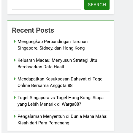
SEARCH
Recent Posts
Mengungkap Perbandingan Taruhan
Singapore, Sidney, dan Hong Kong
Keluaran Macau: Menyusun Strategi Jitu
Berdasarkan Data Hasil
Mendapatkan Kesuksesan Dahsyat di Togel
Online Bersama Anggota 88
Togel Singapura vs Togel Hong Kong: Siapa
yang Lebih Menarik di Warga88?
Pengalaman Menyentuh di Dunia Maha Maha:
Kisah dari Para Pemenang