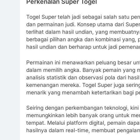
Perkenalan Super Togel
Togel Super telah jadi sebagai salah satu p
dan permainan judi. Konsep utama dari Sup
terlihat dalam hasil undian, yang membuatn
berbagai pilihan angka dan kombinasi yang
hasil undian dan berharap untuk jadi pemena
Permainan ini menawarkan peluang besar un
dalam memilih angka. Banyak pemain yang 
analisis statistik dan observasi pola dari h
kemenangan mereka. Togel Super juga sering
menarik yang menambah ketertarikan bagi p
Seiring dengan perkembangan teknologi, kini 
memungkinkan lebih banyak orang untuk meng
tempat. Melalui platform digital, pemain da
hasilnya dalam real-time, membuat pengalam