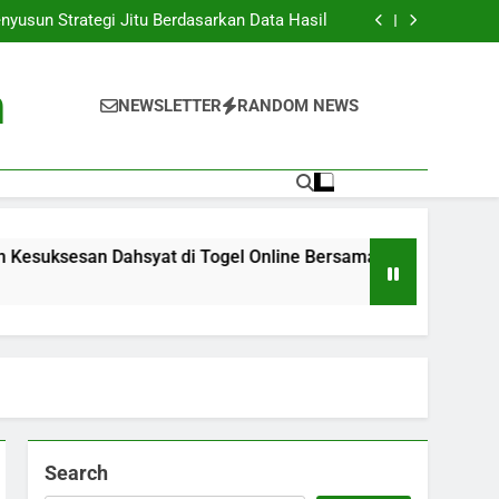
 Taruhan Singapore, Sidney, dan Hong Kong
yusun Strategi Jitu Berdasarkan Data Hasil
hsyat di Togel Online Bersama Anggota 88
ogel Hong Kong: Siapa yang Lebih Menarik di
Warga88?
 Taruhan Singapore, Sidney, dan Hong Kong
m
yusun Strategi Jitu Berdasarkan Data Hasil
NEWSLETTER
RANDOM NEWS
hsyat di Togel Online Bersama Anggota 88
ogel Hong Kong: Siapa yang Lebih Menarik di
Warga88?
san Dahsyat di Togel Online Bersama Anggota 88
Toge
5 Day
Search