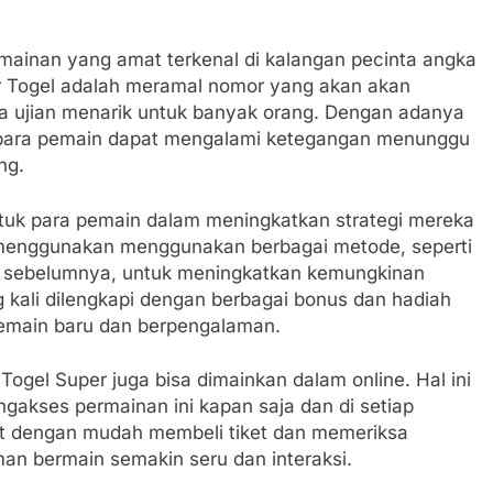
ermainan yang amat terkenal di kalangan pecinta angka
er Togel adalah meramal nomor yang akan akan
ya ujian menarik untuk banyak orang. Dengan adanya
, para pemain dapat mengalami ketegangan menunggu
ng.
tuk para pemain dalam meningkatkan strategi mereka
menggunakan menggunakan berbagai metode, seperti
asil sebelumnya, untuk meningkatkan kemungkinan
 kali dilengkapi dengan berbagai bonus dan hadiah
emain baru dan berpengalaman.
Togel Super juga bisa dimainkan dalam online. Hal ini
akses permainan ini kapan saja dan di setiap
pat dengan mudah membeli tiket dan memeriksa
an bermain semakin seru dan interaksi.