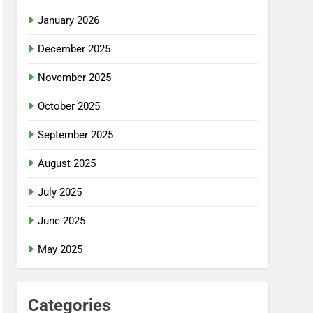
January 2026
December 2025
November 2025
October 2025
September 2025
August 2025
July 2025
June 2025
May 2025
Categories