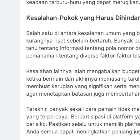
keadaan terburu-buru yang dapat merugikan
Kesalahan-Pokok yang Harus Dihindar
Salah satu di antara kesalahan umum yang bi
kurangnya riset sebelum bertaruh. Banyak 
tahu tentang informasi tentang pola nomor 
pemahaman tentang diverse faktor-faktor b
Kesalahan lainnya ialah mengabaikan budget
ketika bermain dan akhirnya memasang taruh
membuat kerugian yang signifikan serta me
agar menetapkan batasan juga mempertahank
Terakhir, banyak sekali para pemain tidak me
yang terpercaya. Berpartisipasi di platform 
berisiko. Pastikan selalu untuk memilih platfo
Anda semua dapat meningkatkan peluang jug