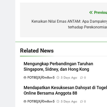
Previou
Post
navigation
Kenaikan Nilai Emas ANTAM: Apa Dampakn
terhadap Perekonomia
Related News
Mengungkap Perbandingan Taruhan
Singapore, Sidney, dan Hong Kong
FOT8EJXjf0m8ov5
5 Days Ago
0
Mendapatkan Kesuksesan Dahsyat di Toge
Online Bersama Anggota 88
FOT8EJXjf0m8ov5
5 Days Ago
0