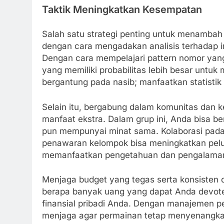
Taktik Meningkatkan Kesempatan
Salah satu strategi penting untuk menambah 
dengan cara mengadakan analisis terhadap 
Dengan cara mempelajari pattern nomor yan
yang memiliki probabilitas lebih besar untu
bergantung pada nasib; manfaatkan statist
Selain itu, bergabung dalam komunitas dan 
manfaat ekstra. Dalam grup ini, Anda bisa be
pun mempunyai minat sama. Kolaborasi pa
penawaran kelompok bisa meningkatkan pelua
memanfaatkan pengetahuan dan pengalama
Menjaga budget yang tegas serta konsisten 
berapa banyak uang yang dapat Anda devote
finansial pribadi Anda. Dengan manajemen p
menjaga agar permainan tetap menyenangkan,