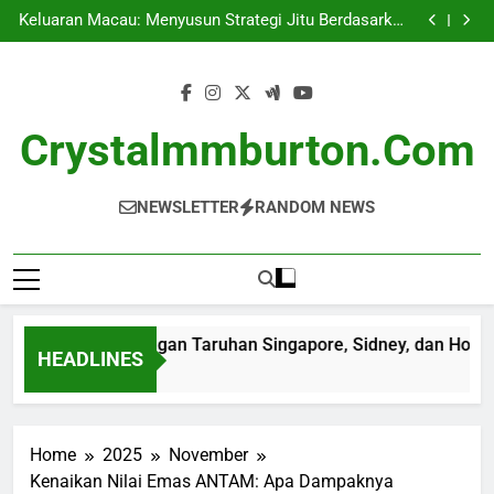
Mengungkap Perbandingan Taruhan Singapore,
Skip
Sidney, dan Hong Kong
Keluaran Macau: Menyusun Strategi Jitu Berdasarkan
to
Data Hasil
Mendapatkan Kesuksesan Dahsyat di Togel Online
Bersama Anggota 88
Togel Singapura vs Togel Hong Kong: Siapa yang
content
Lebih Menarik di Warga88?
Mengungkap Perbandingan Taruhan Singapore,
Sidney, dan Hong Kong
Keluaran Macau: Menyusun Strategi Jitu Berdasarkan
Data Hasil
Mendapatkan Kesuksesan Dahsyat di Togel Online
Crystalmmburton.com
Bersama Anggota 88
Togel Singapura vs Togel Hong Kong: Siapa yang
Lebih Menarik di Warga88?
NEWSLETTER
RANDOM NEWS
ngkap Perbandingan Taruhan Singapore, Sidney, dan Hong K
HEADLINES
 Ago
Home
2025
November
Kenaikan Nilai Emas ANTAM: Apa Dampaknya