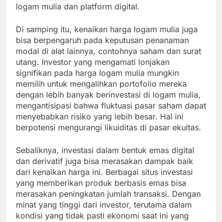
logam mulia dan platform digital.
Di samping itu, kenaikan harga logam mulia juga
bisa berpengaruh pada keputusan penanaman
modal di alat lainnya, contohnya saham dan surat
utang. Investor yang mengamati lonjakan
signifikan pada harga logam mulia mungkin
memilih untuk mengalihkan portofolio mereka
dengan lebih banyak berinvestasi di logam mulia,
mengantisipasi bahwa fluktuasi pasar saham dapat
menyebabkan risiko yang lebih besar. Hal ini
berpotensi mengurangi likuiditas di pasar ekuitas.
Sebaliknya, investasi dalam bentuk emas digital
dan derivatif juga bisa merasakan dampak baik
dari kenaikan harga ini. Berbagai situs investasi
yang memberikan produk berbasis emas bisa
merasakan peningkatan jumlah transaksi. Dengan
minat yang tinggi dari investor, terutama dalam
kondisi yang tidak pasti ekonomi saat ini yang