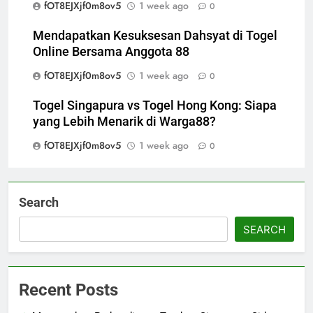
fOT8EJXjf0m8ov5
1 week ago
0
Mendapatkan Kesuksesan Dahsyat di Togel
Online Bersama Anggota 88
fOT8EJXjf0m8ov5
1 week ago
0
Togel Singapura vs Togel Hong Kong: Siapa
yang Lebih Menarik di Warga88?
fOT8EJXjf0m8ov5
1 week ago
0
Search
SEARCH
Recent Posts