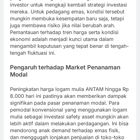
investor untuk mengkaji kembali strategi investasi
mereka. Untuk pedagang emas, kondisi tersebut
mungkin membuka kesempatan baru saja, tetapi
juga membawa risiko jika nilai berubah arah.
Pemantauan terhadap tren harga serta kondisi
ekonomi adalah menjadi kunci utama dalam
mengambil keputusan yang tepat benar di tengah-
tengah fluktuasi ini.
Pengaruh terhadap Market Penanaman
Modal
Peningkatan harga logam mulia ANTAM hingga Rp
8.000 hari ini pastinya akan memberikan dampak
signifikan pada pasar penanaman modal. Para
pemodal konvensional yang menggunakan logam
mulia sebagai investasi safety asset mungkin akan
lebih aktif dalam melakukan perdagangan. Ini bisa
mendorong anak demand terhadap emas fisik,
dan menggugah lonjakan penjualan di toko-toko