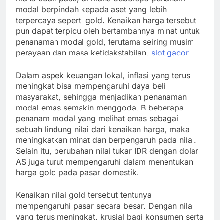
modal berpindah kepada aset yang lebih
terpercaya seperti gold. Kenaikan harga tersebut
pun dapat terpicu oleh bertambahnya minat untuk
penanaman modal gold, terutama seiring musim
perayaan dan masa ketidakstabilan.
slot gacor
Dalam aspek keuangan lokal, inflasi yang terus
meningkat bisa mempengaruhi daya beli
masyarakat, sehingga menjadikan penanaman
modal emas semakin menggoda. B beberapa
penanam modal yang melihat emas sebagai
sebuah lindung nilai dari kenaikan harga, maka
meningkatkan minat dan berpengaruh pada nilai.
Selain itu, perubahan nilai tukar IDR dengan dolar
AS juga turut mempengaruhi dalam menentukan
harga gold pada pasar domestik.
Kenaikan nilai gold tersebut tentunya
mempengaruhi pasar secara besar. Dengan nilai
yang terus meningkat, krusial bagi konsumen serta