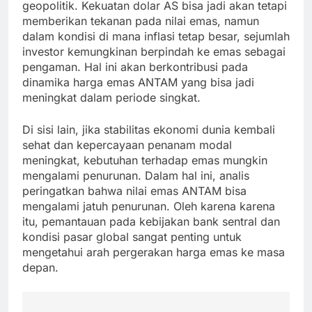
geopolitik. Kekuatan dolar AS bisa jadi akan tetapi
memberikan tekanan pada nilai emas, namun
dalam kondisi di mana inflasi tetap besar, sejumlah
investor kemungkinan berpindah ke emas sebagai
pengaman. Hal ini akan berkontribusi pada
dinamika harga emas ANTAM yang bisa jadi
meningkat dalam periode singkat.
Di sisi lain, jika stabilitas ekonomi dunia kembali
sehat dan kepercayaan penanam modal
meningkat, kebutuhan terhadap emas mungkin
mengalami penurunan. Dalam hal ini, analis
peringatkan bahwa nilai emas ANTAM bisa
mengalami jatuh penurunan. Oleh karena karena
itu, pemantauan pada kebijakan bank sentral dan
kondisi pasar global sangat penting untuk
mengetahui arah pergerakan harga emas ke masa
depan.