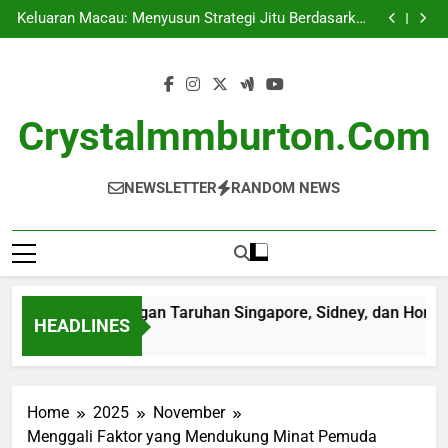
Mengungkap Perbandingan Taruhan Singapore,
Skip
Sidney, dan Hong Kong
Keluaran Macau: Menyusun Strategi Jitu Berdasarkan
to
Data Hasil
Mendapatkan Kesuksesan Dahsyat di Togel Online
Bersama Anggota 88
Togel Singapura vs Togel Hong Kong: Siapa yang
content
Lebih Menarik di Warga88?
Mengungkap Perbandingan Taruhan Singapore,
Sidney, dan Hong Kong
Keluaran Macau: Menyusun Strategi Jitu Berdasarkan
Data Hasil
Mendapatkan Kesuksesan Dahsyat di Togel Online
Crystalmmburton.com
Bersama Anggota 88
Togel Singapura vs Togel Hong Kong: Siapa yang
Lebih Menarik di Warga88?
NEWSLETTER
RANDOM NEWS
ngkap Perbandingan Taruhan Singapore, Sidney, dan Hong K
HEADLINES
Ago
Home
2025
November
Menggali Faktor yang Mendukung Minat Pemuda