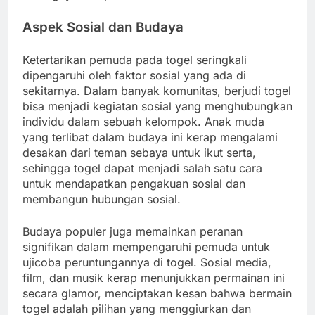
Aspek Sosial dan Budaya
Ketertarikan pemuda pada togel seringkali
dipengaruhi oleh faktor sosial yang ada di
sekitarnya. Dalam banyak komunitas, berjudi togel
bisa menjadi kegiatan sosial yang menghubungkan
individu dalam sebuah kelompok. Anak muda
yang terlibat dalam budaya ini kerap mengalami
desakan dari teman sebaya untuk ikut serta,
sehingga togel dapat menjadi salah satu cara
untuk mendapatkan pengakuan sosial dan
membangun hubungan sosial.
Budaya populer juga memainkan peranan
signifikan dalam mempengaruhi pemuda untuk
ujicoba peruntungannya di togel. Sosial media,
film, dan musik kerap menunjukkan permainan ini
secara glamor, menciptakan kesan bahwa bermain
togel adalah pilihan yang menggiurkan dan