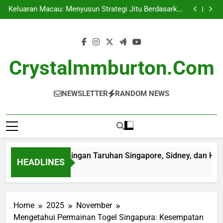
Mengungkap Perbandingan Taruhan Singapore,
Skip
Sidney, dan Hong Kong
Keluaran Macau: Menyusun Strategi Jitu Berdasarkan
to
Data Hasil
Mendapatkan Kesuksesan Dahsyat di Togel Online
Bersama Anggota 88
Togel Singapura vs Togel Hong Kong: Siapa yang
content
Lebih Menarik di Warga88?
Mengungkap Perbandingan Taruhan Singapore,
Sidney, dan Hong Kong
Keluaran Macau: Menyusun Strategi Jitu Berdasarkan
Data Hasil
Mendapatkan Kesuksesan Dahsyat di Togel Online
Crystalmmburton.com
Bersama Anggota 88
Togel Singapura vs Togel Hong Kong: Siapa yang
Lebih Menarik di Warga88?
NEWSLETTER
RANDOM NEWS
gungkap Perbandingan Taruhan Singapore, Sidney, dan Hong
HEADLINES
ek Ago
Home
2025
November
Mengetahui Permainan Togel Singapura: Kesempatan