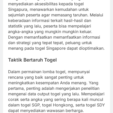
menyediakan aksesibilitas kepada togel
Singapura, menawarkan kemudahan untuk
sejumlah peserta agar memasang taruhan. Melalui
keberadaan informasi terkait hasil-hasil dan
statistik yang lalu, peserta bisa mempelajari
angka-angka yang mungkin mungkin keluar.
Dengan memanfaatkan memanfaatkan informasi
dan strategi yang tepat tepat, peluang untuk
menang pada togel Singapore dapat dioptimalkan.
Taktik Bertaruh Togel
Dalam permainan lomba togel, mempunyai
rencana yang baik sangat penting untuk
meningkatkan kesempatan Anda menang. Yang
pertama, penting adalah mengerjakan penelitian
mengenai data output togel yang lalu. Mempelajari
corak serta angka yang sering berapa kali muncul
dalam togel SGP, togel Hongkong, serta togel SDY
dapat menyediakan wawasan berharga.