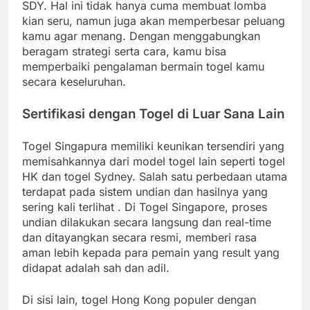
SDY. Hal ini tidak hanya cuma membuat lomba
kian seru, namun juga akan memperbesar peluang
kamu agar menang. Dengan menggabungkan
beragam strategi serta cara, kamu bisa
memperbaiki pengalaman bermain togel kamu
secara keseluruhan.
Sertifikasi dengan Togel di Luar Sana Lain
Togel Singapura memiliki keunikan tersendiri yang
memisahkannya dari model togel lain seperti togel
HK dan togel Sydney. Salah satu perbedaan utama
terdapat pada sistem undian dan hasilnya yang
sering kali terlihat . Di Togel Singapore, proses
undian dilakukan secara langsung dan real-time
dan ditayangkan secara resmi, memberi rasa
aman lebih kepada para pemain yang result yang
didapat adalah sah dan adil.
Di sisi lain, togel Hong Kong populer dengan