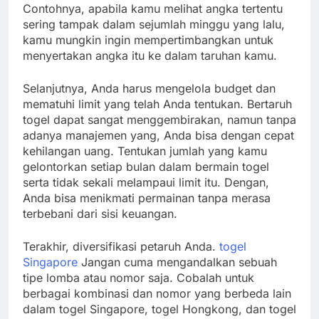
Contohnya, apabila kamu melihat angka tertentu
sering tampak dalam sejumlah minggu yang lalu,
kamu mungkin ingin mempertimbangkan untuk
menyertakan angka itu ke dalam taruhan kamu.
Selanjutnya, Anda harus mengelola budget dan
mematuhi limit yang telah Anda tentukan. Bertaruh
togel dapat sangat menggembirakan, namun tanpa
adanya manajemen yang, Anda bisa dengan cepat
kehilangan uang. Tentukan jumlah yang kamu
gelontorkan setiap bulan dalam bermain togel
serta tidak sekali melampaui limit itu. Dengan,
Anda bisa menikmati permainan tanpa merasa
terbebani dari sisi keuangan.
Terakhir, diversifikasi petaruh Anda.
togel
Singapore
Jangan cuma mengandalkan sebuah
tipe lomba atau nomor saja. Cobalah untuk
berbagai kombinasi dan nomor yang berbeda lain
dalam togel Singapore, togel Hongkong, dan togel