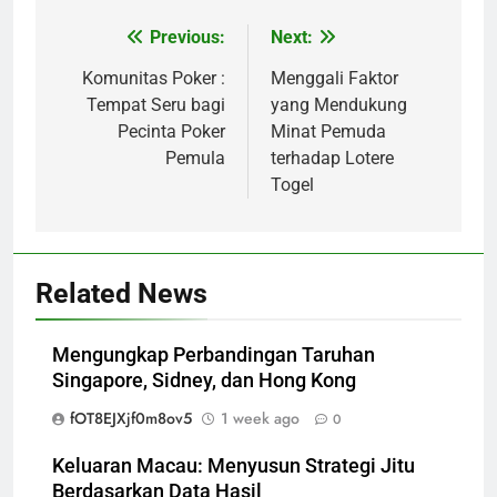
Previous:
Next:
Post
navigation
Komunitas Poker :
Menggali Faktor
Tempat Seru bagi
yang Mendukung
Pecinta Poker
Minat Pemuda
Pemula
terhadap Lotere
Togel
Related News
Mengungkap Perbandingan Taruhan
Singapore, Sidney, dan Hong Kong
fOT8EJXjf0m8ov5
1 week ago
0
Keluaran Macau: Menyusun Strategi Jitu
Berdasarkan Data Hasil