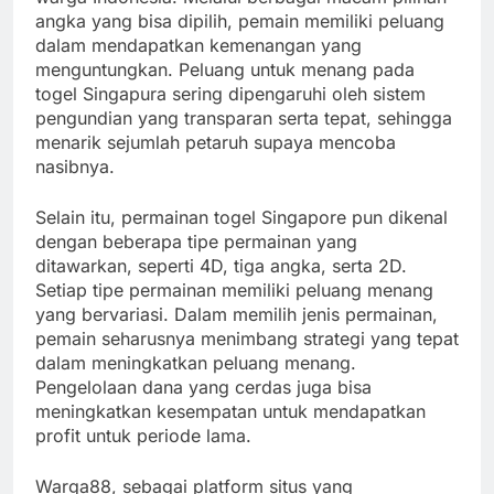
angka yang bisa dipilih, pemain memiliki peluang
dalam mendapatkan kemenangan yang
menguntungkan. Peluang untuk menang pada
togel Singapura sering dipengaruhi oleh sistem
pengundian yang transparan serta tepat, sehingga
menarik sejumlah petaruh supaya mencoba
nasibnya.
Selain itu, permainan togel Singapore pun dikenal
dengan beberapa tipe permainan yang
ditawarkan, seperti 4D, tiga angka, serta 2D.
Setiap tipe permainan memiliki peluang menang
yang bervariasi. Dalam memilih jenis permainan,
pemain seharusnya menimbang strategi yang tepat
dalam meningkatkan peluang menang.
Pengelolaan dana yang cerdas juga bisa
meningkatkan kesempatan untuk mendapatkan
profit untuk periode lama.
Warga88, sebagai platform situs yang