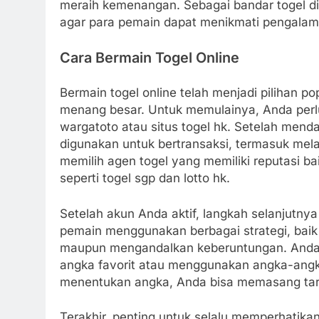
meraih kemenangan. Sebagai bandar togel di
agar para pemain dapat menikmati pengalam
Cara Bermain Togel Online
Bermain togel online telah menjadi pilihan 
menang besar. Untuk memulainya, Anda perlu 
wargatoto atau situs togel hk. Setelah men
digunakan untuk bertransaksi, termasuk mel
memilih agen togel yang memiliki reputasi b
seperti togel sgp dan lotto hk.
Setelah akun Anda aktif, langkah selanjutn
pemain menggunakan berbagai strategi, baik b
maupun mengandalkan keberuntungan. Anda 
angka favorit atau menggunakan angka-angka
menentukan angka, Anda bisa memasang taruh
Terakhir, penting untuk selalu memperhatik