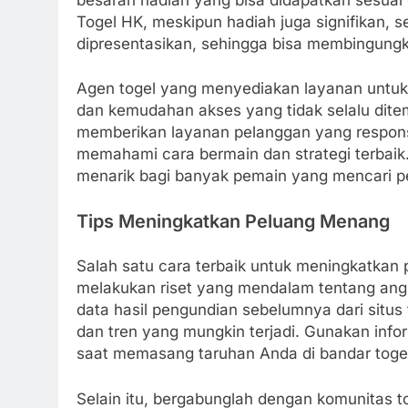
Togel HK, meskipun hadiah juga signifikan, s
dipresentasikan, sehingga bisa membingung
Agen togel yang menyediakan layanan untuk
dan kemudahan akses yang tidak selalu ditemu
memberikan layanan pelanggan yang respons
memahami cara bermain dan strategi terbaik.
menarik bagi banyak pemain yang mencari pe
Tips Meningkatkan Peluang Menang
Salah satu cara terbaik untuk meningkatkan
melakukan riset yang mendalam tentang ang
data hasil pengundian sebelumnya dari situs 
dan tren yang mungkin terjadi. Gunakan infor
saat memasang taruhan Anda di bandar toge
Selain itu, bergabunglah dengan komunitas to