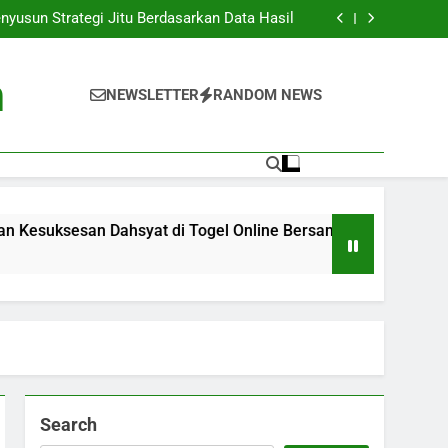
 Taruhan Singapore, Sidney, dan Hong Kong
yusun Strategi Jitu Berdasarkan Data Hasil
hsyat di Togel Online Bersama Anggota 88
ogel Hong Kong: Siapa yang Lebih Menarik di
Warga88?
 Taruhan Singapore, Sidney, dan Hong Kong
m
yusun Strategi Jitu Berdasarkan Data Hasil
NEWSLETTER
RANDOM NEWS
hsyat di Togel Online Bersama Anggota 88
ogel Hong Kong: Siapa yang Lebih Menarik di
Warga88?
n Dahsyat di Togel Online Bersama Anggota 88
Togel 
6 Days A
Search