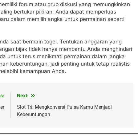
emiliki forum atau grup diskusi yang memungkinkan
saling bertukar pikiran, Anda dapat memperluas
ru dalam memilih angka untuk permainan seperti
Anda saat bermain togel. Tentukan anggaran yang
 dengan bijak tidak hanya membantu Anda menghindari
da untuk terus menikmati permainan dalam jangka
an keberuntungan, jadi penting untuk tetap realistis
melebihi kemampuan Anda.
s:
Next:
er
Slot Tri: Mengkonversi Pulsa Kamu Menjadi
Keberuntungan