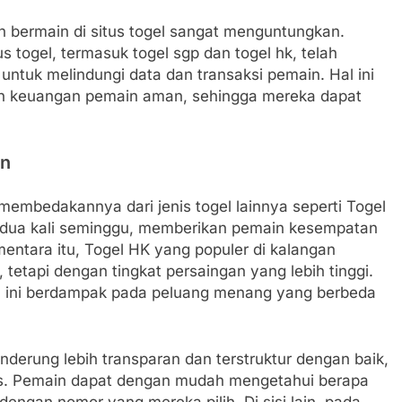
n bermain di situs togel sangat menguntungkan.
 togel, termasuk togel sgp dan togel hk, telah
tuk melindungi data dan transaksi pemain. Hal ini
an keuangan pemain aman, sehingga mereka dapat
in
membedakannya dari jenis togel lainnya seperti Togel
 dua kali seminggu, memberikan pemain kesempatan
entara itu, Togel HK yang populer di kalangan
, tetapi dengan tingkat persaingan yang lebih tinggi.
 ini berdampak pada peluang menang yang berbeda
nderung lebih transparan dan terstruktur dengan baik,
as. Pemain dapat dengan mudah mengetahui berapa
engan nomor yang mereka pilih. Di sisi lain, pada