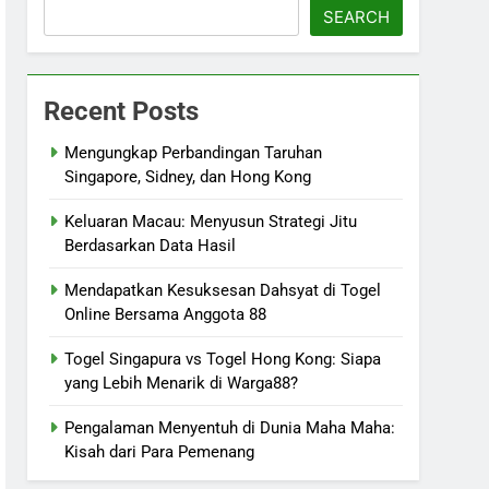
SEARCH
Recent Posts
Mengungkap Perbandingan Taruhan
Singapore, Sidney, dan Hong Kong
Keluaran Macau: Menyusun Strategi Jitu
Berdasarkan Data Hasil
Mendapatkan Kesuksesan Dahsyat di Togel
Online Bersama Anggota 88
Togel Singapura vs Togel Hong Kong: Siapa
yang Lebih Menarik di Warga88?
Pengalaman Menyentuh di Dunia Maha Maha:
Kisah dari Para Pemenang