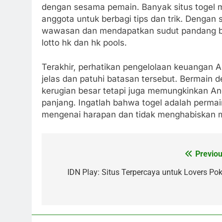
dengan sesama pemain. Banyak situs togel m
anggota untuk berbagi tips dan trik. Dengan 
wawasan dan mendapatkan sudut pandang ba
lotto hk dan hk pools.
Terakhir, perhatikan pengelolaan keuangan 
jelas dan patuhi batasan tersebut. Bermain
kerugian besar tetapi juga memungkinkan An
panjang. Ingatlah bahwa togel adalah permain
mengenai harapan dan tidak menghabiskan 
Previou
Post
navigation
IDN Play: Situs Terpercaya untuk Lovers Pok