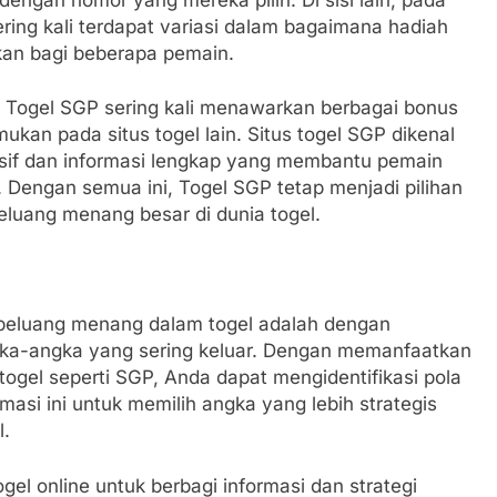
ering kali terdapat variasi dalam bagaimana hadiah
kan bagi beberapa pemain.
 Togel SGP sering kali menawarkan berbagai bonus
kan pada situs togel lain. Situs togel SGP dikenal
if dan informasi lengkap yang membantu pemain
 Dengan semua ini, Togel SGP tetap menjadi pilihan
luang menang besar di dunia togel.
 peluang menang dalam togel adalah dengan
ka-angka yang sering keluar. Dengan memanfaatkan
togel seperti SGP, Anda dapat mengidentifikasi pola
masi ini untuk memilih angka yang lebih strategis
l.
gel online untuk berbagi informasi dan strategi