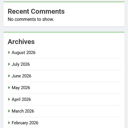
Recent Comments
No comments to show.
Archives
August 2026
July 2026
June 2026
May 2026
April 2026
March 2026
February 2026