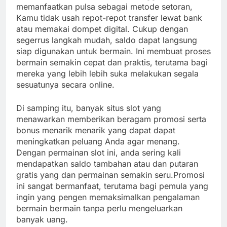
memanfaatkan pulsa sebagai metode setoran,
Kamu tidak usah repot-repot transfer lewat bank
atau memakai dompet digital. Cukup dengan
segerrus langkah mudah, saldo dapat langsung
siap digunakan untuk bermain. Ini membuat proses
bermain semakin cepat dan praktis, terutama bagi
mereka yang lebih lebih suka melakukan segala
sesuatunya secara online.
Di samping itu, banyak situs slot yang
menawarkan memberikan beragam promosi serta
bonus menarik menarik yang dapat dapat
meningkatkan peluang Anda agar menang.
Dengan permainan slot ini, anda sering kali
mendapatkan saldo tambahan atau dan putaran
gratis yang dan permainan semakin seru.Promosi
ini sangat bermanfaat, terutama bagi pemula yang
ingin yang pengen memaksimalkan pengalaman
bermain bermain tanpa perlu mengeluarkan
banyak uang.