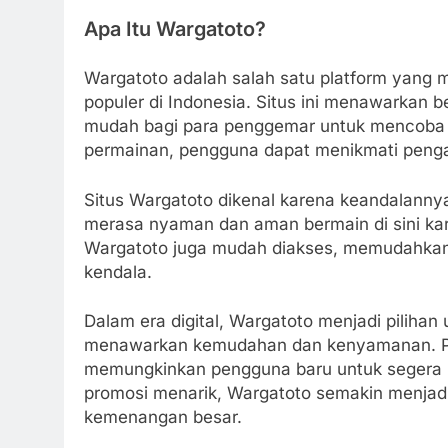
Apa Itu Wargatoto?
Wargatoto adalah salah satu platform yang 
populer di Indonesia. Situs ini menawarkan 
mudah bagi para penggemar untuk mencoba 
permainan, pengguna dapat menikmati peng
Situs Wargatoto dikenal karena keandalanny
merasa nyaman dan aman bermain di sini kar
Wargatoto juga mudah diakses, memudahkan
kendala.
Dalam era digital, Wargatoto menjadi piliha
menawarkan kemudahan dan kenyamanan. Pr
memungkinkan pengguna baru untuk segera m
promosi menarik, Wargatoto semakin menjadi
kemenangan besar.