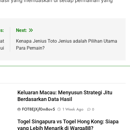
hasil yang memuaskan di setiap permainan yang
s:
Next:
at
Kenapa Jenius Toto Jenius adalah Pilihan Utama
ui
Para Pemain?
Keluaran Macau: Menyusun Strategi Jitu
Berdasarkan Data Hasil
FOT8EJXjf0m8ov5
1 Week Ago
0
l
Togel Singapura vs Togel Hong Kong: Siapa
yang Lebih Menarik di Warga88?