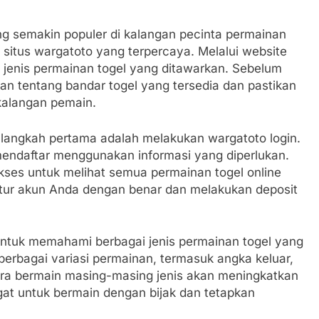
ng semakin populer di kalangan pecinta permainan
 situs wargatoto yang terpercaya. Melalui website
jenis permainan togel yang ditawarkan. Sebelum
ian tentang bandar togel yang tersedia dan pastikan
 kalangan pemain.
 langkah pertama adalah melakukan wargatoto login.
ndaftar menggunakan informasi yang diperlukan.
akses untuk melihat semua permainan togel online
atur akun Anda dengan benar dan melakukan deposit
ntuk memahami berbagai jenis permainan togel yang
erbagai variasi permainan, termasuk angka keluar,
ara bermain masing-masing jenis akan meningkatkan
gat untuk bermain dengan bijak dan tetapkan