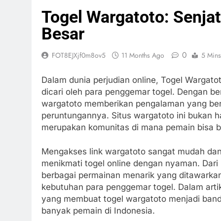
Togel Wargatoto: Senja
Besar
0
FOT8EJXjf0m8ov5
11 Months Ago
5 Mins
Dalam dunia perjudian online, Togel Wargatot
dicari oleh para penggemar togel. Dengan 
wargatoto memberikan pengalaman yang ber
peruntungannya. Situs wargatoto ini bukan h
merupakan komunitas di mana pemain bisa be
Mengakses link wargatoto sangat mudah dan
menikmati togel online dengan nyaman. Dari
berbagai permainan menarik yang ditawarkan
kebutuhan para penggemar togel. Dalam artik
yang membuat togel wargatoto menjadi banda
banyak pemain di Indonesia.