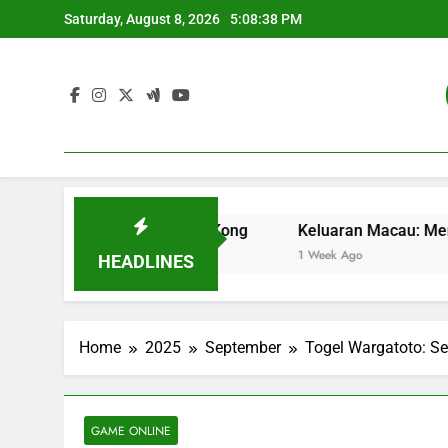
Skip
Saturday, August 8, 2026
5:08:39 PM
to
content
Sidney, dan Hong Kong
Keluaran Macau: Menyusun Strat
1 Week Ago
HEADLINES
Home
2025
September
Togel Wargatoto: S
GAME ONLINE