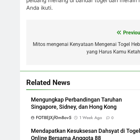
peluang menang di bandar togel dan meraih 
Anda ikuti.
Previou
Post
navigation
Mitos mengenai Kenyataan Mengenai Togel Heb
yang Harus Kamu Ketah
Related News
Mengungkap Perbandingan Taruhan
Singapore, Sidney, dan Hong Kong
FOT8EJXjf0m8ov5
1 Week Ago
0
Mendapatkan Kesuksesan Dahsyat di Toge
Online Bersama Anggota 88