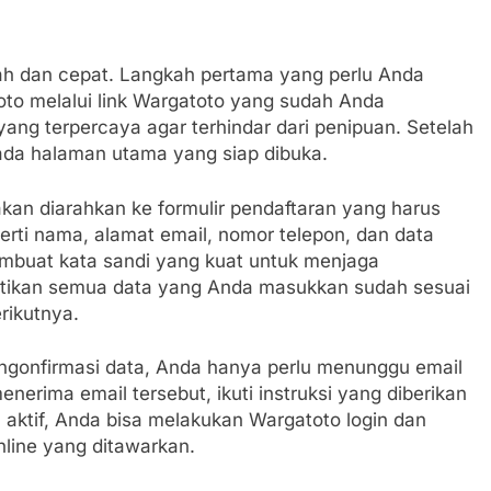
ah dan cepat. Langkah pertama yang perlu Anda
to melalui link Wargatoto yang sudah Anda
ang terpercaya agar terhindar dari penipuan. Setelah
pada halaman utama yang siap dibuka.
kan diarahkan ke formulir pendaftaran yang harus
seperti nama, alamat email, nomor telepon, dan data
mbuat kata sandi yang kuat untuk menjaga
tikan semua data yang Anda masukkan sudah sesuai
rikutnya.
engonfirmasi data, Anda hanya perlu menunggu email
enerima email tersebut, ikuti instruksi yang diberikan
aktif, Anda bisa melakukan Wargatoto login dan
nline yang ditawarkan.