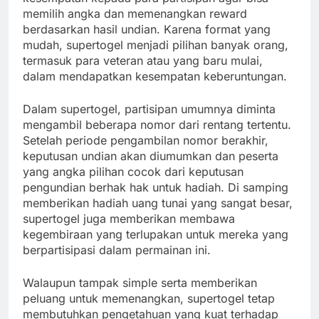
memilih angka dan memenangkan reward
berdasarkan hasil undian. Karena format yang
mudah, supertogel menjadi pilihan banyak orang,
termasuk para veteran atau yang baru mulai,
dalam mendapatkan kesempatan keberuntungan.
Dalam supertogel, partisipan umumnya diminta
mengambil beberapa nomor dari rentang tertentu.
Setelah periode pengambilan nomor berakhir,
keputusan undian akan diumumkan dan peserta
yang angka pilihan cocok dari keputusan
pengundian berhak hak untuk hadiah. Di samping
memberikan hadiah uang tunai yang sangat besar,
supertogel juga memberikan membawa
kegembiraan yang terlupakan untuk mereka yang
berpartisipasi dalam permainan ini.
Walaupun tampak simple serta memberikan
peluang untuk memenangkan, supertogel tetap
membutuhkan pengetahuan yang kuat terhadap