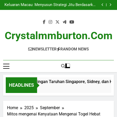
Mengungkap Perbandingan Taruhan Singapore,
Skip
Sidney, dan Hong Kong
Keluaran Macau: Menyusun Strategi Jitu Berdasarkan
to
Data Hasil
Mendapatkan Kesuksesan Dahsyat di Togel Online
Bersama Anggota 88
Togel Singapura vs Togel Hong Kong: Siapa yang
content
Lebih Menarik di Warga88?
Mengungkap Perbandingan Taruhan Singapore,
Sidney, dan Hong Kong
Keluaran Macau: Menyusun Strategi Jitu Berdasarkan
Data Hasil
Mendapatkan Kesuksesan Dahsyat di Togel Online
Crystalmmburton.com
Bersama Anggota 88
Togel Singapura vs Togel Hong Kong: Siapa yang
Lebih Menarik di Warga88?
NEWSLETTER
RANDOM NEWS
gungkap Perbandingan Taruhan Singapore, Sidney, dan Hong
HEADLINES
ys Ago
Home
2025
September
Mitos mengenai Kenyataan Mengenai Togel Hebat