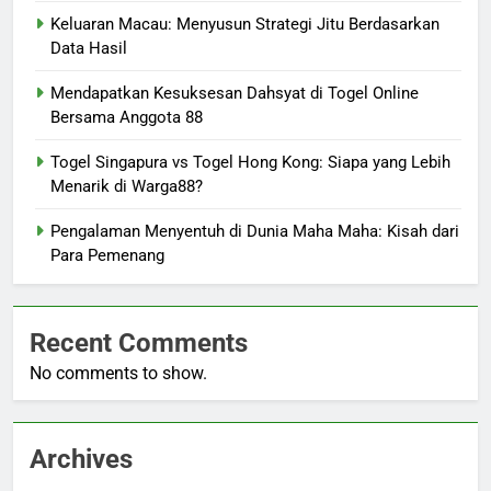
Keluaran Macau: Menyusun Strategi Jitu Berdasarkan
Data Hasil
Mendapatkan Kesuksesan Dahsyat di Togel Online
Bersama Anggota 88
Togel Singapura vs Togel Hong Kong: Siapa yang Lebih
Menarik di Warga88?
Pengalaman Menyentuh di Dunia Maha Maha: Kisah dari
Para Pemenang
Recent Comments
No comments to show.
Archives