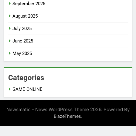
September 2025
August 2025
July 2025
June 2025
May 2025
Categories
GAME ONLINE
Newsmatic - News WordPress Theme 2026. Powered By
.
BlazeThemes