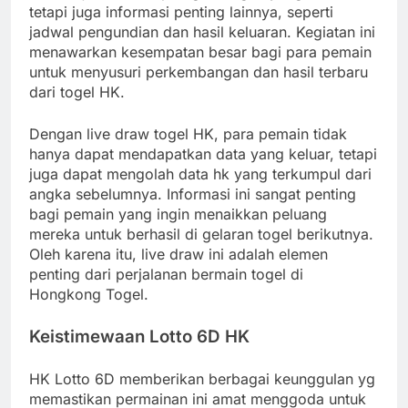
tetapi juga informasi penting lainnya, seperti
jadwal pengundian dan hasil keluaran. Kegiatan ini
menawarkan kesempatan besar bagi para pemain
untuk menyusuri perkembangan dan hasil terbaru
dari togel HK.
Dengan live draw togel HK, para pemain tidak
hanya dapat mendapatkan data yang keluar, tetapi
juga dapat mengolah data hk yang terkumpul dari
angka sebelumnya. Informasi ini sangat penting
bagi pemain yang ingin menaikkan peluang
mereka untuk berhasil di gelaran togel berikutnya.
Oleh karena itu, live draw ini adalah elemen
penting dari perjalanan bermain togel di
Hongkong Togel.
Keistimewaan Lotto 6D HK
HK Lotto 6D memberikan berbagai keunggulan yg
memastikan permainan ini amat menggoda untuk