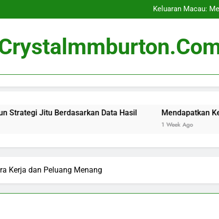
Mengungkap Perbandingan
Keluaran Macau: Men
Mendapatkan Kesuksesan Da
Togel Singapura vs T
Mengungkap Perbandingan
Crystalmmburton.co
Keluaran Macau: Men
Mendapatkan Kesuksesan Da
Togel Singapura vs T
Jitu Berdasarkan Data Hasil
Mendapatkan Kesuksesan D
1 Week Ago
a Kerja dan Peluang Menang