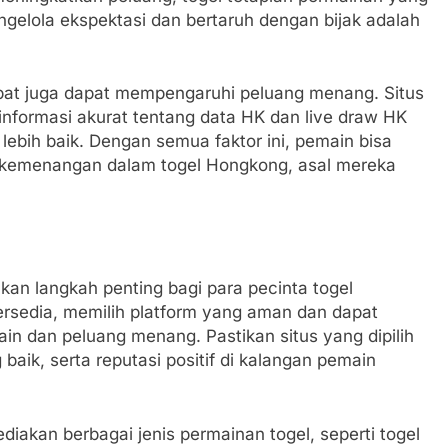
ngelola ekspektasi dan bertaruh dengan bijak adalah
 tepat juga dapat mempengaruhi peluang menang. Situs
informasi akurat tentang data HK dan live draw HK
bih baik. Dengan semua faktor ini, pemain bisa
 kemenangan dalam togel Hongkong, asal mereka
kan langkah penting bagi para pecinta togel
rsedia, memilih platform yang aman dan dapat
 dan peluang menang. Pastikan situs yang dipilih
baik, serta reputasi positif di kalangan pemain
diakan berbagai jenis permainan togel, seperti togel