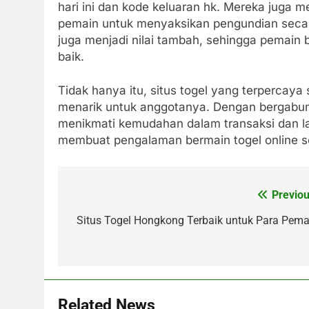
hari ini dan kode keluaran hk. Mereka juga 
pemain untuk menyaksikan pengundian secara
juga menjadi nilai tambah, sehingga pemain b
baik.
Tidak hanya itu, situs togel yang terpercay
menarik untuk anggotanya. Dengan bergabung
menikmati kemudahan dalam transaksi dan la
membuat pengalaman bermain togel online
Previou
Post
navigation
Situs Togel Hongkong Terbaik untuk Para Pema
Related News