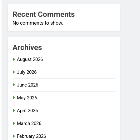
Recent Comments
No comments to show.
Archives
August 2026
July 2026
June 2026
May 2026
April 2026
March 2026
February 2026