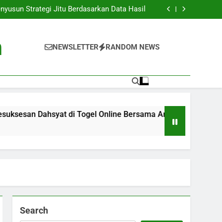
 Taruhan Singapore, Sidney, dan Hong Kong
yusun Strategi Jitu Berdasarkan Data Hasil
hsyat di Togel Online Bersama Anggota 88
ogel Hong Kong: Siapa yang Lebih Menarik di
Warga88?
 Taruhan Singapore, Sidney, dan Hong Kong
m
yusun Strategi Jitu Berdasarkan Data Hasil
NEWSLETTER
RANDOM NEWS
hsyat di Togel Online Bersama Anggota 88
ogel Hong Kong: Siapa yang Lebih Menarik di
Warga88?
ahsyat di Togel Online Bersama Anggota 88
Togel Sin
1 Week Ago
Search