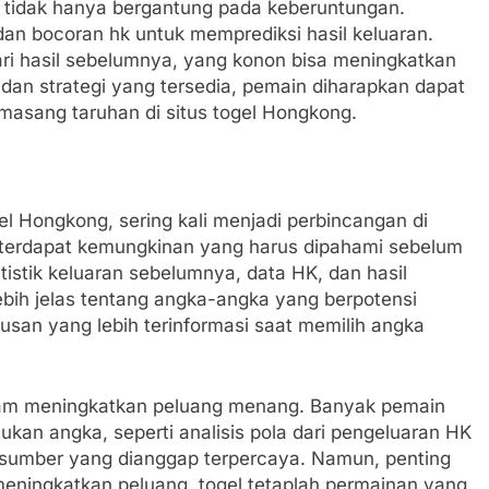
 tidak hanya bergantung pada keberuntungan.
n bocoran hk untuk memprediksi hasil keluaran.
dari hasil sebelumnya, yang konon bisa meningkatkan
dan strategi yang tersedia, pemain diharapkan dapat
asang taruhan di situs togel Hongkong.
l Hongkong, sering kali menjadi perbincangan di
 terdapat kemungkinan yang harus dipahami sebelum
istik keluaran sebelumnya, data HK, dan hasil
bih jelas tentang angka-angka yang berpotensi
an yang lebih terinformasi saat memilih angka
dalam meningkatkan peluang menang. Banyak pemain
an angka, seperti analisis pola dari pengeluaran HK
 sumber yang dianggap terpercaya. Namun, penting
meningkatkan peluang, togel tetaplah permainan yang