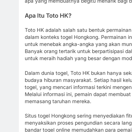
apa yang membuatnya begitu menarik bagi b
Apa Itu Toto HK?
Toto HK adalah salah satu bentuk permainan 
dalam konteks togel Hongkong. Permainan 
untuk menebak angka-angka yang akan muncu
Banyak orang tertarik untuk berpartisipasi 
untuk meraih hadiah yang besar dengan modal 
Dalam dunia togel, Toto HK bukan hanya sek
budaya hiburan masyarakat. Setiap hasil ke
togel, yang mencari informasi terkini meng
Melalui informasi ini, pemain dapat membuat 
memasang taruhan mereka.
Situs togel Hongkong sering menyediakan fit
menyaksikan proses pengundian secara langs
bandar togel online memudahkan para pemain 