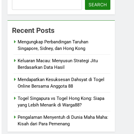
SEARCH
Recent Posts
Mengungkap Perbandingan Taruhan
Singapore, Sidney, dan Hong Kong
Keluaran Macau: Menyusun Strategi Jitu
Berdasarkan Data Hasil
Mendapatkan Kesuksesan Dahsyat di Togel
Online Bersama Anggota 88
Togel Singapura vs Togel Hong Kong: Siapa
yang Lebih Menarik di Warga88?
Pengalaman Menyentuh di Dunia Maha Maha:
Kisah dari Para Pemenang