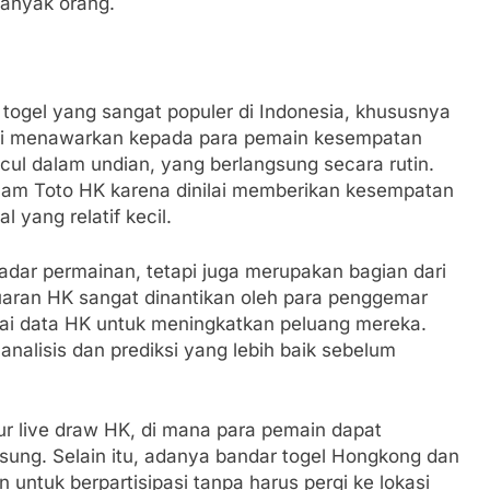
anyak orang.
togel yang sangat populer di Indonesia, khususnya
ini menawarkan kepada para pemain kesempatan
l dalam undian, yang berlangsung secara rutin.
dalam Toto HK karena dinilai memberikan kesempatan
yang relatif kecil.
adar permainan, tetapi juga merupakan bagian dari
luaran HK sangat dinantikan oleh para penggemar
enai data HK untuk meningkatkan peluang mereka.
analisis dan prediksi yang lebih baik sebelum
ur live draw HK, di mana para pemain dapat
ung. Selain itu, adanya bandar togel Hongkong dan
untuk berpartisipasi tanpa harus pergi ke lokasi