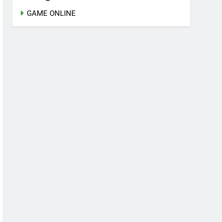
GAME ONLINE