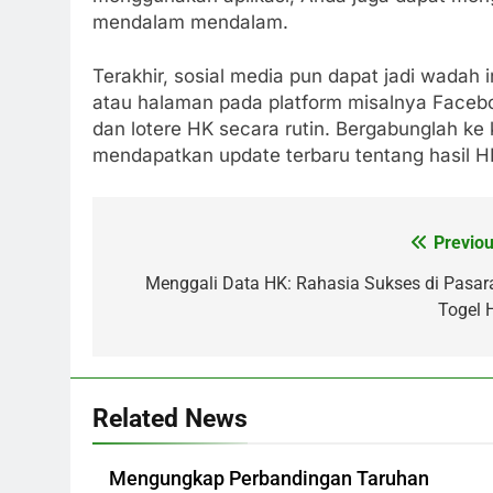
mendalam mendalam.
Terakhir, sosial media pun dapat jadi wadah
atau halaman pada platform misalnya Faceb
dan lotere HK secara rutin. Bergabunglah ke
mendapatkan update terbaru tentang hasil HK 
Previou
Post
navigation
Menggali Data HK: Rahasia Sukses di Pasar
Togel 
Related News
Mengungkap Perbandingan Taruhan