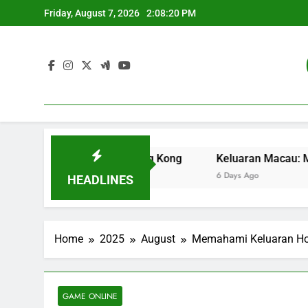
Skip
Friday, August 7, 2026
2:08:20 PM
to
content
pore, Sidney, dan Hong Kong
Keluaran Macau: Menyusun
6 Days Ago
HEADLINES
Home
2025
August
Memahami Keluaran Ho
GAME ONLINE