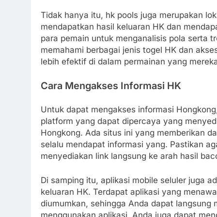
Tidak hanya itu, hk pools juga merupakan loka
mendapatkan hasil keluaran HK dan mendapat
para pemain untuk menganalisis pola serta 
memahami berbagai jenis togel HK dan akse
lebih efektif di dalam permainan yang mereka 
Cara Mengakses Informasi HK
Untuk dapat mengakses informasi Hongkong,
platform yang dapat dipercaya yang menye
Hongkong. Ada situs ini yang memberikan da
selalu mendapat informasi yang. Pastikan 
menyediakan link langsung ke arah hasil bacc
Di samping itu, aplikasi mobile seluler juga
keluaran HK. Terdapat aplikasi yang menawar
diumumkan, sehingga Anda dapat langsung 
menggunakan aplikasi, Anda juga dapat meng