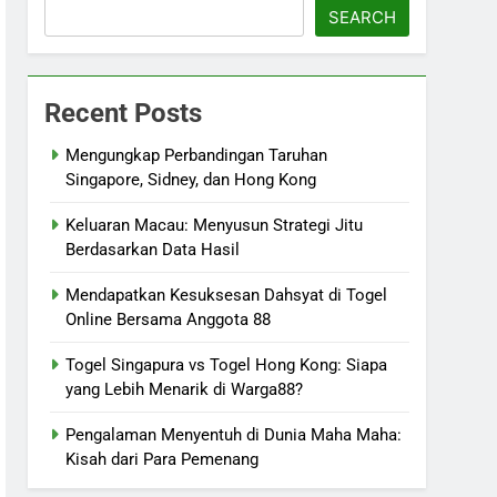
SEARCH
Recent Posts
Mengungkap Perbandingan Taruhan
Singapore, Sidney, dan Hong Kong
Keluaran Macau: Menyusun Strategi Jitu
Berdasarkan Data Hasil
Mendapatkan Kesuksesan Dahsyat di Togel
Online Bersama Anggota 88
Togel Singapura vs Togel Hong Kong: Siapa
yang Lebih Menarik di Warga88?
Pengalaman Menyentuh di Dunia Maha Maha:
Kisah dari Para Pemenang