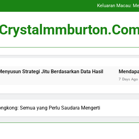
Mengungkap Perbandingan
Keluaran Macau: Men
Mendapatkan Kesuksesan Da
Togel Singapura vs T
Mengungkap Perbandingan
Crystalmmburton.co
Keluaran Macau: Men
Mendapatkan Kesuksesan Da
Togel Singapura vs T
 Strategi Jitu Berdasarkan Data Hasil
Mendapatkan Ke
7 Days Ago
ngkong: Semua yang Perlu Saudara Mengerti