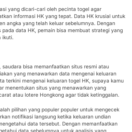
si yang dicari-cari oleh pecinta togel agar
kan informasi HK yang tepat. Data HK krusial untuk
tren angka yang telah keluar sebelumnya. Dengan
s pada data HK, pemain bisa membuat strategi yang
ikuti.
 saudara bisa memanfaatkan situs resmi atau
diakan yang menawarkan data mengenai keluaran
ta terkini mengenai keluaran togel HK, supaya kamu
agar menentukan situs yang menawarkan yang
arat atau lotere Hongkong agar tidak ketinggalan.
 adalah pilihan yang populer populer untuk mengecek
kan notifikasi langsung ketika keluaran undian
mengetahui data tersebut. Dengan memanfaatkan
etahui data sebelumnya untuk analisis yang