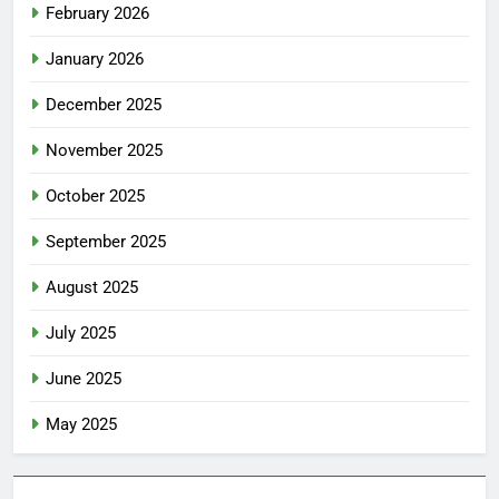
February 2026
January 2026
December 2025
November 2025
October 2025
September 2025
August 2025
July 2025
June 2025
May 2025