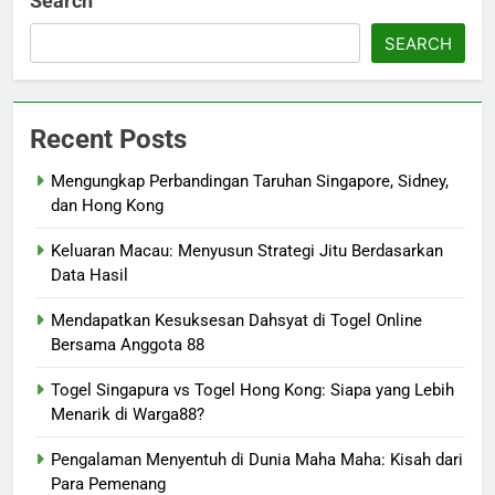
Search
SEARCH
Recent Posts
Mengungkap Perbandingan Taruhan Singapore, Sidney,
dan Hong Kong
Keluaran Macau: Menyusun Strategi Jitu Berdasarkan
Data Hasil
Mendapatkan Kesuksesan Dahsyat di Togel Online
Bersama Anggota 88
Togel Singapura vs Togel Hong Kong: Siapa yang Lebih
Menarik di Warga88?
Pengalaman Menyentuh di Dunia Maha Maha: Kisah dari
Para Pemenang