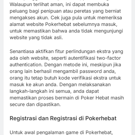
Walaupun terlihat aman, ini dapat membuka
peluang bagi penipuan atau peretas yang berniat
mengakses akun. Cek juga pula untuk memeriksa
alamat website Pokerhebat sebelumnya masuk,
untuk memastikan bahwa anda tidak mengunjungi
website yang tidak asli.
Senantiasa aktifkan fitur perlindungan ekstra yang
ada oleh website, seperti autentifikasi two-factor
authentication. Dengan metode ini, meskipun jika
orang lain berhasil mengambil password anda,
orang itu tetap butuh kode verifikasi ekstra untuk
masuk ke akun anda. Dengan melaksanakan
langkah-langkah ini semua, anda dapat
memastikan proses bermain di Poker Hebat masih
secure dan dipastikan.
Registrasi dan Registrasi di Pokerhebat
Untuk awal pengalaman game di Pokerhebat,