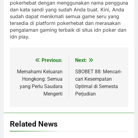
pokerhebat dengan menggunakan nama pengguna
dan kata sandi yang sudah Anda buat. Kini, Anda
sudah dapat menikmati semua game seru yang
tersedia di platform pokerhebat dan merasakan
pengalaman gaming terbaik di situs idn poker dan
idn play.
Previous:
Next:
Post
navigation
Memahami Keluaran
SBOBET 88: Mencari-
Hongkong: Semua
cari Kesempatan
yang Perlu Saudara
Optimal di Semesta
Mengerti
Perjudian
Related News