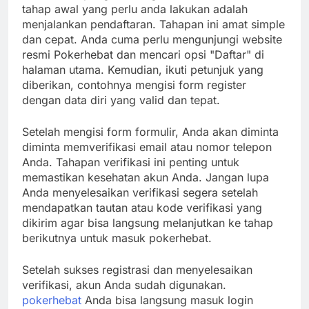
tahap awal yang perlu anda lakukan adalah
menjalankan pendaftaran. Tahapan ini amat simple
dan cepat. Anda cuma perlu mengunjungi website
resmi Pokerhebat dan mencari opsi "Daftar" di
halaman utama. Kemudian, ikuti petunjuk yang
diberikan, contohnya mengisi form register
dengan data diri yang valid dan tepat.
Setelah mengisi form formulir, Anda akan diminta
diminta memverifikasi email atau nomor telepon
Anda. Tahapan verifikasi ini penting untuk
memastikan kesehatan akun Anda. Jangan lupa
Anda menyelesaikan verifikasi segera setelah
mendapatkan tautan atau kode verifikasi yang
dikirim agar bisa langsung melanjutkan ke tahap
berikutnya untuk masuk pokerhebat.
Setelah sukses registrasi dan menyelesaikan
verifikasi, akun Anda sudah digunakan.
pokerhebat
Anda bisa langsung masuk login