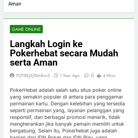
Aman
GAME ONLINE
Langkah Login ke
Pokerhebat secara Mudah
serta Aman
0
FOT8EJXjf0m8ov5
1 Year Ago
4 Mins
PokerHebat adalah salah satu situs poker online
yang semakin populer di antara para penggemar
permainan kartu. Dengan kelebihan yang tersedia
seperti permainan yang, layanan pelanggan yang
responsif, dan berbagai promosi menarik, tidak
mengherankan jika banyak pemain memilih untuk
bergabung. Selain itu, Pokerhebat juga adalah
bagian dari IDN Poker dan IDN Play, yang