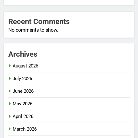
Recent Comments
No comments to show.
Archives
August 2026
July 2026
June 2026
May 2026
April 2026
March 2026