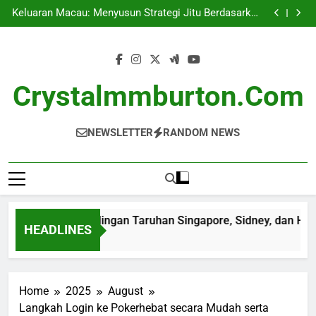
Mengungkap Perbandingan Taruhan Singapore,
Skip
Sidney, dan Hong Kong
Keluaran Macau: Menyusun Strategi Jitu Berdasarkan
to
Data Hasil
Mendapatkan Kesuksesan Dahsyat di Togel Online
Bersama Anggota 88
Togel Singapura vs Togel Hong Kong: Siapa yang
content
Lebih Menarik di Warga88?
Mengungkap Perbandingan Taruhan Singapore,
Sidney, dan Hong Kong
Keluaran Macau: Menyusun Strategi Jitu Berdasarkan
Data Hasil
Mendapatkan Kesuksesan Dahsyat di Togel Online
Crystalmmburton.com
Bersama Anggota 88
Togel Singapura vs Togel Hong Kong: Siapa yang
Lebih Menarik di Warga88?
NEWSLETTER
RANDOM NEWS
gungkap Perbandingan Taruhan Singapore, Sidney, dan Hong
HEADLINES
ys Ago
Home
2025
August
Langkah Login ke Pokerhebat secara Mudah serta