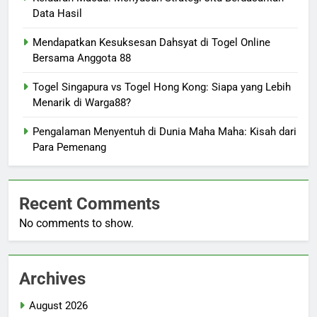
Data Hasil
Mendapatkan Kesuksesan Dahsyat di Togel Online
Bersama Anggota 88
Togel Singapura vs Togel Hong Kong: Siapa yang Lebih
Menarik di Warga88?
Pengalaman Menyentuh di Dunia Maha Maha: Kisah dari
Para Pemenang
Recent Comments
No comments to show.
Archives
August 2026