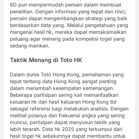
6D pun mempermudah pemain dalam membuat
penelitian. Dengan informasi yang tepat dan rinci,
pemain dapat mengembangkan strategi yang baik
berdasarkan data yang. Melalui pengetahuan yang
mengenai hasil hk, mereka dapat memaksimalkan
peluang agar menang pada kompetisi togel yang
sedang mainkan.
Taktik Menang di Toto HK
Dalam dunia Toto Hong Kong, pemahaman yang
tepat tentang data Hong Kong sangat penting
dalam menambah kesempatan kemenangan.
Beberapa partisipan sering kali memanfaatkan
keluaran hk dan hasil keluaran Hong Kong 6d
sebagai referensi bagi melakukan analisis. Dengan
melihat polanya dan frekuensi angka yang sering
muncul, partisipan dapat menyusun taktik yang
lebih terarah. Data hk 2025 yang terkumpul dari
hasil togel hk sebelumnya dapat membantu untuk