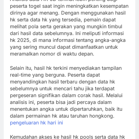
peserta togel saat ingin meningkatkan kesempatan
dirinya agar menang. Dengan menggunakan hasil
hk serta data hk yang tersedia, pemain dapat
melihat pola serta gerakan yang mungkin timbul
dari hasil data sebelumnya. Ini meliputi informasi
hk 2025, di mana informasi tentang angka-angka
yang sering muncul dapat dimanfaatkan untuk
meramalkan nomor di waktu depan.
Selain itu, hasil hk terkini menyediakan tampilan
real-time yang berguna. Peserta dapat
menyandingkan hasil terbaru dengan data hk
sebelumnya untuk mencari tahu jika terdapat
pergeseran signifikan dalam corak hasil. Melalui
analisis ini, peserta bisa jadi percaya dalam
menentukan angka untuk dipertaruhkan, baik itu
dalam permainan hk atau taruhan hongkong.
pengeluaran hk hari ini
Kemudahan akses ke hasil hk pools serta data hk