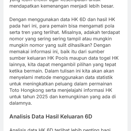
mendapatkan kemenangan menjadi lebih besar.
Dengan menggunakan data HK 6D dan hasil HK
pada hari ini, para pemain bisa mengamati pola
serta tren yang terlihat. Misalnya, adakah terdapat
nomor yang sering sering tampil atau mungkin
mungkin nomor yang sulit dihasilkan? Dengan
memakai informasi ini, baik itu dari sumber
sumber keluaran HK Pools maupun data togel HK
lainnya, kita dapat mengambil pilihan yang tepat
ketika bermain. Dalam tulisan ini kita akan akan
menyelami metode menggunakan data statistik
untuk meningkatkan peluang dalam permainan
Toto Hongkong serta menjelajahi informasi HK
untuk tahun 2025 dan kemungkinan yang ada di
dalamnya.
Analisis Data Hasil Keluaran 6D
Analisis data HK 6D terlihat lebih penting bagi