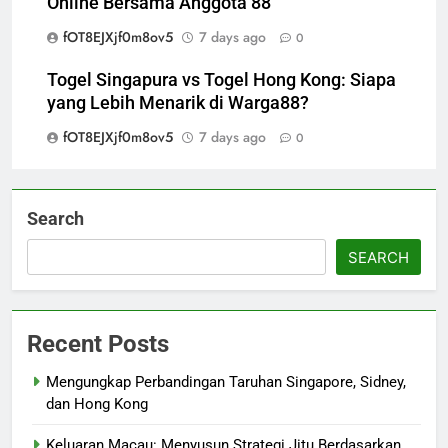
Online Bersama Anggota 88
fOT8EJXjf0m8ov5
7 days ago
0
Togel Singapura vs Togel Hong Kong: Siapa
yang Lebih Menarik di Warga88?
fOT8EJXjf0m8ov5
7 days ago
0
Search
SEARCH
Recent Posts
Mengungkap Perbandingan Taruhan Singapore, Sidney,
dan Hong Kong
Keluaran Macau: Menyusun Strategi Jitu Berdasarkan