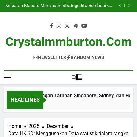
Mengungkap Perbandingan Taruhan Singapore,
Skip
Sidney, dan Hong Kong
Keluaran Macau: Menyusun Strategi Jitu Berdasarkan
to
Data Hasil
Mendapatkan Kesuksesan Dahsyat di Togel Online
Bersama Anggota 88
Togel Singapura vs Togel Hong Kong: Siapa yang
content
Lebih Menarik di Warga88?
Mengungkap Perbandingan Taruhan Singapore,
Sidney, dan Hong Kong
Keluaran Macau: Menyusun Strategi Jitu Berdasarkan
Data Hasil
Mendapatkan Kesuksesan Dahsyat di Togel Online
Crystalmmburton.com
Bersama Anggota 88
Togel Singapura vs Togel Hong Kong: Siapa yang
Lebih Menarik di Warga88?
NEWSLETTER
RANDOM NEWS
ungkap Perbandingan Taruhan Singapore, Sidney, dan Hong 
HEADLINES
 Ago
Home
2025
December
Data HK 6D: Menggunakan Data statistik dalam rangka