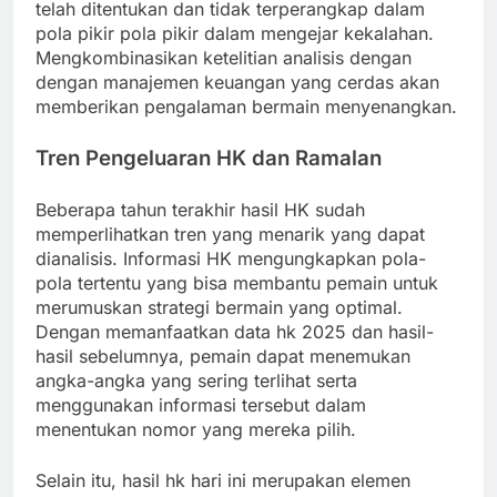
telah ditentukan dan tidak terperangkap dalam
pola pikir pola pikir dalam mengejar kekalahan.
Mengkombinasikan ketelitian analisis dengan
dengan manajemen keuangan yang cerdas akan
memberikan pengalaman bermain menyenangkan.
Tren Pengeluaran HK dan Ramalan
Beberapa tahun terakhir hasil HK sudah
memperlihatkan tren yang menarik yang dapat
dianalisis. Informasi HK mengungkapkan pola-
pola tertentu yang bisa membantu pemain untuk
merumuskan strategi bermain yang optimal.
Dengan memanfaatkan data hk 2025 dan hasil-
hasil sebelumnya, pemain dapat menemukan
angka-angka yang sering terlihat serta
menggunakan informasi tersebut dalam
menentukan nomor yang mereka pilih.
Selain itu, hasil hk hari ini merupakan elemen