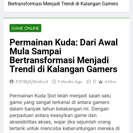
Bertransformasi Menjadi Trendi di Kalangan Gamers
GAME ONLINE
Permainan Kuda: Dari Awal
Mula Sampai
Bertransformasi Menjadi
Trendi di Kalangan Gamers
0
FOT8EJXjf0m8ov5
9 Months Ago
4 Mins
Permainan Kuda Slot telah menjadi salah satu
game yang sangat terkenal di antara gamers
dalam banyak tahun belakangan ini. Dengan
perpaduan antara keasyikan game dan
aksesibilitas akses, wajar jika sejumlah orang
tertarik untuk mencoba keberuntungan mereka di