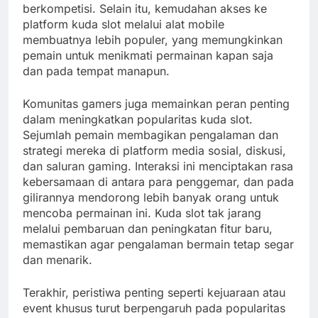
berkompetisi. Selain itu, kemudahan akses ke
platform kuda slot melalui alat mobile
membuatnya lebih populer, yang memungkinkan
pemain untuk menikmati permainan kapan saja
dan pada tempat manapun.
Komunitas gamers juga memainkan peran penting
dalam meningkatkan popularitas kuda slot.
Sejumlah pemain membagikan pengalaman dan
strategi mereka di platform media sosial, diskusi,
dan saluran gaming. Interaksi ini menciptakan rasa
kebersamaan di antara para penggemar, dan pada
gilirannya mendorong lebih banyak orang untuk
mencoba permainan ini. Kuda slot tak jarang
melalui pembaruan dan peningkatan fitur baru,
memastikan agar pengalaman bermain tetap segar
dan menarik.
Terakhir, peristiwa penting seperti kejuaraan atau
event khusus turut berpengaruh pada popularitas