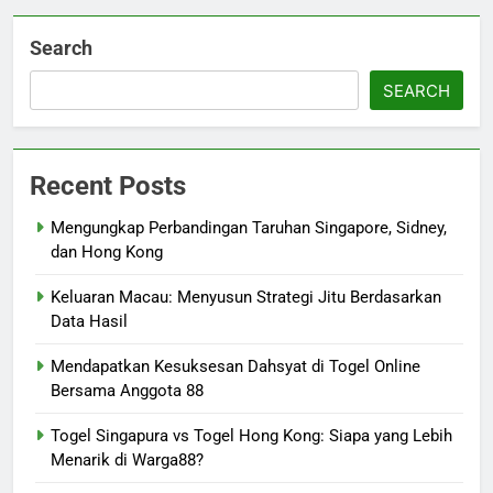
Search
SEARCH
Recent Posts
Mengungkap Perbandingan Taruhan Singapore, Sidney,
dan Hong Kong
Keluaran Macau: Menyusun Strategi Jitu Berdasarkan
Data Hasil
Mendapatkan Kesuksesan Dahsyat di Togel Online
Bersama Anggota 88
Togel Singapura vs Togel Hong Kong: Siapa yang Lebih
Menarik di Warga88?