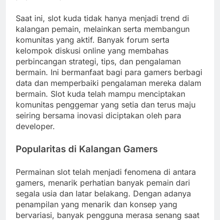
Saat ini, slot kuda tidak hanya menjadi trend di
kalangan pemain, melainkan serta membangun
komunitas yang aktif. Banyak forum serta
kelompok diskusi online yang membahas
perbincangan strategi, tips, dan pengalaman
bermain. Ini bermanfaat bagi para gamers berbagi
data dan memperbaiki pengalaman mereka dalam
bermain. Slot kuda telah mampu menciptakan
komunitas penggemar yang setia dan terus maju
seiring bersama inovasi diciptakan oleh para
developer.
Popularitas di Kalangan Gamers
Permainan slot telah menjadi fenomena di antara
gamers, menarik perhatian banyak pemain dari
segala usia dan latar belakang. Dengan adanya
penampilan yang menarik dan konsep yang
bervariasi, banyak pengguna merasa senang saat