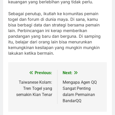
keuangan yang berlebihan yang tidak perlu.
Sebagai penutup, ikutlah ke komunitas pemain
togel dan forum di dunia maya. Di sana, kamu
bisa berbagi data dan strategi bersama pemain
lain. Perbincangan ini kerap memberikan
pandangan yang baru dan berguna. Di samping
itu, belajar dari orang lain bisa menurunkan
kemungkinan kesilapan yang mungkin mungkin
lakukan ketika bermain.
Previous:
Next:
Post
navigation
Taiwanese Kolam:
Mengapa Agen QQ
Tren Togel yang
Sangat Penting
semakin Kian Tenar
dalam Permainan
BandarQQ