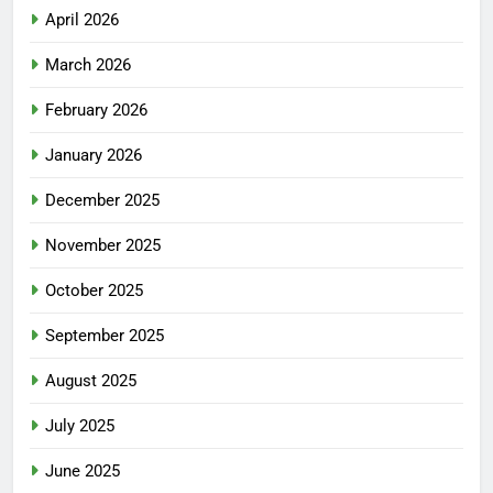
April 2026
March 2026
February 2026
January 2026
December 2025
November 2025
October 2025
September 2025
August 2025
July 2025
June 2025