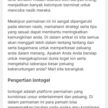
menjadikan banyak kelompok berminat untuk
mencoba nasib mereka.
Meskipun permainan ini ini sangat dipengaruhi
pada elemen nasib, memahami strategi serta tips
yang sesuai dapat membantu meningkatkan
kemungkinan anda. Di dalam artikel ini kita semua
akan menggali lebih dalam tentang tentang dan
serta bagaimana untuk memperbesar peluang
anda dalam menang. Apakah Anda Anda bersiap
untuk mengeksplorasi dunia togel ion serta
mengetahui seberapa besar peluang
keberuntungan anda? Mari kita berangkat.
Pengertian Iontogel
Iontogel adalah platform permainan yang
kombinasi unsur entertainment dan peluang. Di
dalam permainan ini para pemain bisa
menempatkan taruhan pada angka atau kombinasi