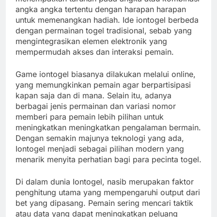
angka angka tertentu dengan harapan harapan
untuk memenangkan hadiah. Ide iontogel berbeda
dengan permainan togel tradisional, sebab yang
mengintegrasikan elemen elektronik yang
mempermudah akses dan interaksi pemain.
Game iontogel biasanya dilakukan melalui online,
yang memungkinkan pemain agar berpartisipasi
kapan saja dan di mana. Selain itu, adanya
berbagai jenis permainan dan variasi nomor
memberi para pemain lebih pilihan untuk
meningkatkan meningkatkan pengalaman bermain.
Dengan semakin majunya teknologi yang ada,
Iontogel menjadi sebagai pilihan modern yang
menarik menyita perhatian bagi para pecinta togel.
Di dalam dunia Iontogel, nasib merupakan faktor
penghitung utama yang mempengaruhi output dari
bet yang dipasang. Pemain sering mencari taktik
atau data yang dapat meningkatkan peluang