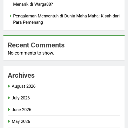
Menarik di Warga88?
Pengalaman Menyentuh di Dunia Maha Maha: Kisah dari
Para Pemenang
Recent Comments
No comments to show.
Archives
August 2026
July 2026
June 2026
May 2026