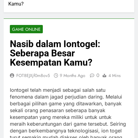
Kamu?
GAME ONLINE
Nasib dalam Iontogel:
Seberapa Besar
Kesempatan Kamu?
0
FOT8EJXjf0m8ov5
9 Months Ago
4 Mins
Iontogel telah menjadi sebagai salah satu
fenomena dalam jagad perjudian daring. Melalui
berbagai pilihan game yang ditawarkan, banyak
sekali orang penasaran seberapa banyak
kesempatan yang mereka miliki untuk untuk
meraih keberuntungan dari game tersebut. Seiring
dengan berkembangnya teknologisasi, ion togel
turut semakin mudah diakses oleh banyak orang,