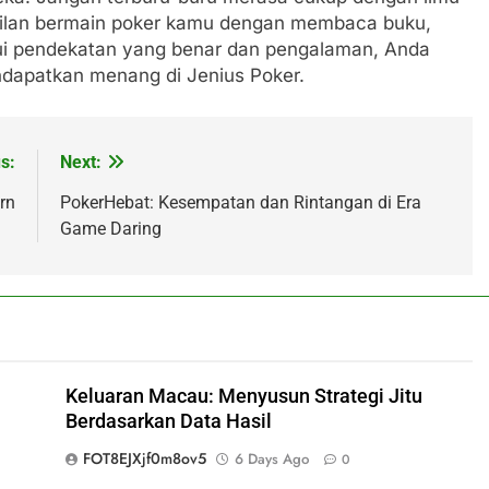
pilan bermain poker kamu dengan membaca buku,
alui pendekatan yang benar dan pengalaman, Anda
dapatkan menang di Jenius Poker.
s:
Next:
rn
PokerHebat: Kesempatan dan Rintangan di Era
Game Daring
Keluaran Macau: Menyusun Strategi Jitu
Berdasarkan Data Hasil
FOT8EJXjf0m8ov5
6 Days Ago
0