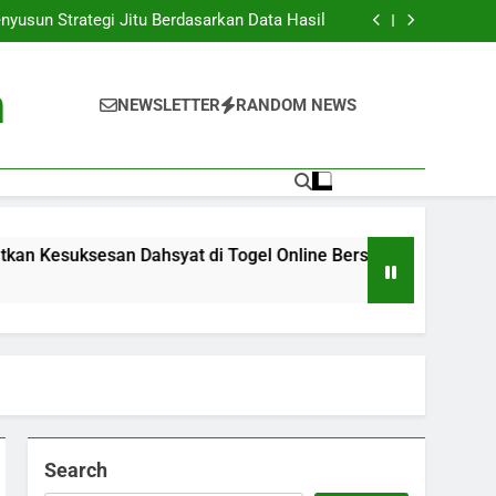
 Taruhan Singapore, Sidney, dan Hong Kong
yusun Strategi Jitu Berdasarkan Data Hasil
hsyat di Togel Online Bersama Anggota 88
ogel Hong Kong: Siapa yang Lebih Menarik di
Warga88?
 Taruhan Singapore, Sidney, dan Hong Kong
m
yusun Strategi Jitu Berdasarkan Data Hasil
NEWSLETTER
RANDOM NEWS
hsyat di Togel Online Bersama Anggota 88
ogel Hong Kong: Siapa yang Lebih Menarik di
Warga88?
suksesan Dahsyat di Togel Online Bersama Anggota 88
Search