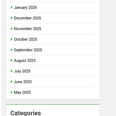
January 2026
December 2025
November 2025
October 2025
September 2025
August 2025
July 2025
June 2025
May 2025
Categories