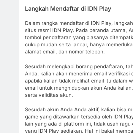
Langkah Mendaftar di IDN Play
Dalam rangka mendaftar di IDN Play, langkah
situs resmi IDN Play. Pada beranda utama, A
tombol pendaftaran yang biasanya ditempatk
cukup mudah serta lancar, hanya memerlukan
alamat email, dan nomor telepon.
Sesudah melengkapi borang pendaftaran, ta
Anda. kalian akan menerima email verifikasi 
apabila kalian tidak melihat email itu dalam
email untuk menghidupkan akun Anda kalian.
serta validitas akun.
Sesudah akun Anda Anda aktif, kalian bisa 
game yang ditawarkan tersedia oleh IDN Pla
lain yang ada di platform ini, tidak usah rag
yang IDN Play sediakan. Hal ini bakal memba