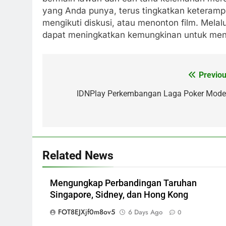
yang Anda punya, terus tingkatkan keteram
mengikuti diskusi, atau menonton film. Mel
dapat meningkatkan kemungkinan untuk men
Previou
Post
navigation
IDNPlay Perkembangan Laga Poker Mode
Related News
Mengungkap Perbandingan Taruhan
Singapore, Sidney, dan Hong Kong
FOT8EJXjf0m8ov5
6 Days Ago
0