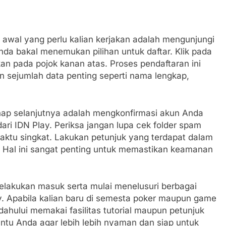
 awal yang perlu kalian kerjakan adalah mengunjungi
nda bakal menemukan pilihan untuk daftar. Klik pada
an pada pojok kanan atas. Proses pendaftaran ini
 sejumlah data penting seperti nama lengkap,
hap selanjutnya adalah mengkonfirmasi akun Anda
dari IDN Play. Periksa jangan lupa cek folder spam
 waktu singkat. Lakukan petunjuk yang terdapat dalam
 Hal ini sangat penting untuk memastikan keamanan
melakukan masuk serta mulai menelusuri berbagai
y. Apabila kalian baru di semesta poker maupun game
u dahului memakai fasilitas tutorial maupun petunjuk
ntu Anda agar lebih lebih nyaman dan siap untuk