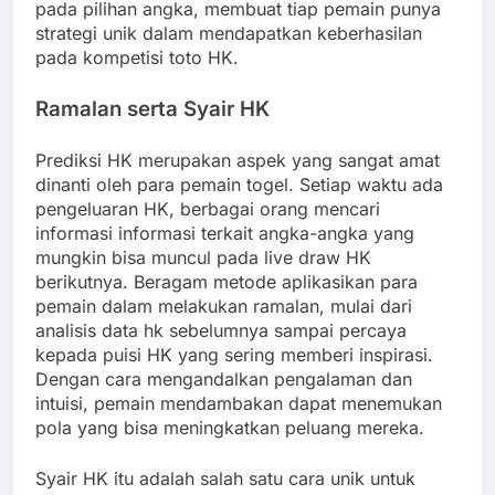
pada pilihan angka, membuat tiap pemain punya
strategi unik dalam mendapatkan keberhasilan
pada kompetisi toto HK.
Ramalan serta Syair HK
Prediksi HK merupakan aspek yang sangat amat
dinanti oleh para pemain togel. Setiap waktu ada
pengeluaran HK, berbagai orang mencari
informasi informasi terkait angka-angka yang
mungkin bisa muncul pada live draw HK
berikutnya. Beragam metode aplikasikan para
pemain dalam melakukan ramalan, mulai dari
analisis data hk sebelumnya sampai percaya
kepada puisi HK yang sering memberi inspirasi.
Dengan cara mengandalkan pengalaman dan
intuisi, pemain mendambakan dapat menemukan
pola yang bisa meningkatkan peluang mereka.
Syair HK itu adalah salah satu cara unik untuk