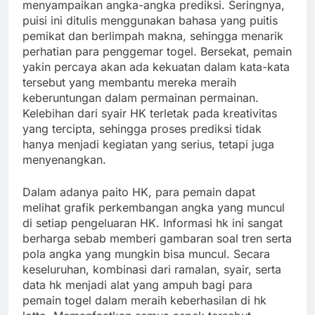
menyampaikan angka-angka prediksi. Seringnya,
puisi ini ditulis menggunakan bahasa yang puitis
pemikat dan berlimpah makna, sehingga menarik
perhatian para penggemar togel. Bersekat, pemain
yakin percaya akan ada kekuatan dalam kata-kata
tersebut yang membantu mereka meraih
keberuntungan dalam permainan permainan.
Kelebihan dari syair HK terletak pada kreativitas
yang tercipta, sehingga proses prediksi tidak
hanya menjadi kegiatan yang serius, tetapi juga
menyenangkan.
Dalam adanya paito HK, para pemain dapat
melihat grafik perkembangan angka yang muncul
di setiap pengeluaran HK. Informasi hk ini sangat
berharga sebab memberi gambaran soal tren serta
pola angka yang mungkin bisa muncul. Secara
keseluruhan, kombinasi dari ramalan, syair, serta
data hk menjadi alat yang ampuh bagi para
pemain togel dalam meraih keberhasilan di hk