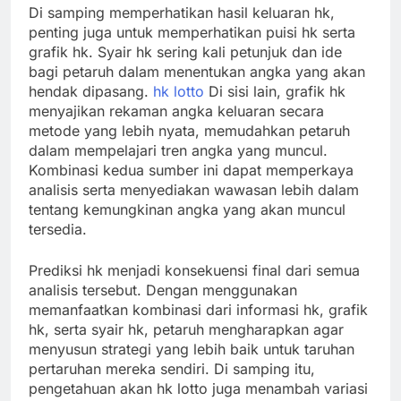
Di samping memperhatikan hasil keluaran hk,
penting juga untuk memperhatikan puisi hk serta
grafik hk. Syair hk sering kali petunjuk dan ide
bagi petaruh dalam menentukan angka yang akan
hendak dipasang.
hk lotto
Di sisi lain, grafik hk
menyajikan rekaman angka keluaran secara
metode yang lebih nyata, memudahkan petaruh
dalam mempelajari tren angka yang muncul.
Kombinasi kedua sumber ini dapat memperkaya
analisis serta menyediakan wawasan lebih dalam
tentang kemungkinan angka yang akan muncul
tersedia.
Prediksi hk menjadi konsekuensi final dari semua
analisis tersebut. Dengan menggunakan
memanfaatkan kombinasi dari informasi hk, grafik
hk, serta syair hk, petaruh mengharapkan agar
menyusun strategi yang lebih baik untuk taruhan
pertaruhan mereka sendiri. Di samping itu,
pengetahuan akan hk lotto juga menambah variasi