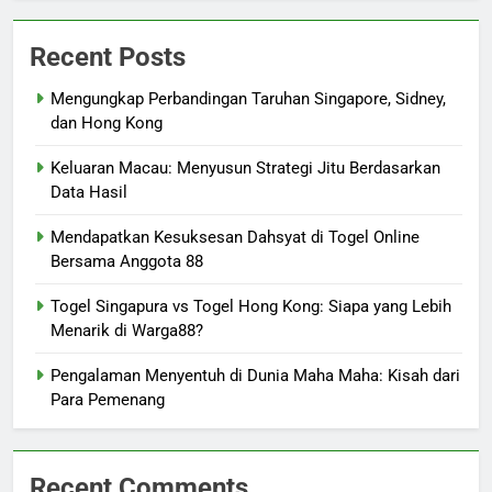
Recent Posts
Mengungkap Perbandingan Taruhan Singapore, Sidney,
dan Hong Kong
Keluaran Macau: Menyusun Strategi Jitu Berdasarkan
Data Hasil
Mendapatkan Kesuksesan Dahsyat di Togel Online
Bersama Anggota 88
Togel Singapura vs Togel Hong Kong: Siapa yang Lebih
Menarik di Warga88?
Pengalaman Menyentuh di Dunia Maha Maha: Kisah dari
Para Pemenang
Recent Comments