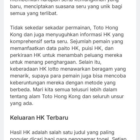
baru, menciptakan suasana seru yang unik bagi
semua yang terlibat.
Tidak sekedar sekadar permainan, Toto Hong
Kong dan juga menyuguhkan informasi HK yang
komprehensif serta seru. Sejumlah pemain yang
memanfaatkan data paito HK, puisi HK, dan
perkiraan HK untuk menambah peluang mereka
untuk menang penghargaan. Selain itu,
keberadaan HK lotto menawarkan beragam yang
menarik, supaya para pemain juga bisa mencoba
keberuntungan mereka dengan metode yang
berbeda. Mari kita semua telusuri lebih dalam
tentang alam Toto Hong Kong dan seluruh unsur
yang ada.
Keluaran HK Terbaru
Hasil HK adalah salah satu judul yang paling
populer dicari bagi para penggemar togel. Setiap