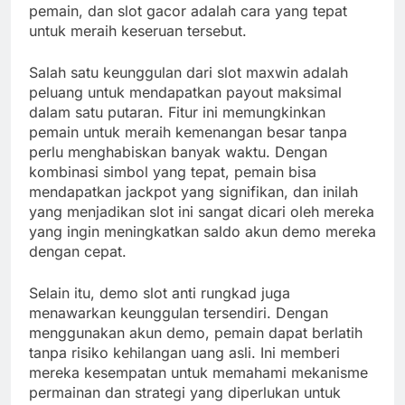
pemain, dan slot gacor adalah cara yang tepat
untuk meraih keseruan tersebut.
Salah satu keunggulan dari slot maxwin adalah
peluang untuk mendapatkan payout maksimal
dalam satu putaran. Fitur ini memungkinkan
pemain untuk meraih kemenangan besar tanpa
perlu menghabiskan banyak waktu. Dengan
kombinasi simbol yang tepat, pemain bisa
mendapatkan jackpot yang signifikan, dan inilah
yang menjadikan slot ini sangat dicari oleh mereka
yang ingin meningkatkan saldo akun demo mereka
dengan cepat.
Selain itu, demo slot anti rungkad juga
menawarkan keunggulan tersendiri. Dengan
menggunakan akun demo, pemain dapat berlatih
tanpa risiko kehilangan uang asli. Ini memberi
mereka kesempatan untuk memahami mekanisme
permainan dan strategi yang diperlukan untuk