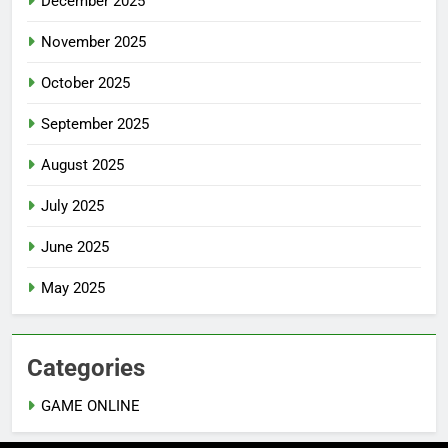
December 2025
November 2025
October 2025
September 2025
August 2025
July 2025
June 2025
May 2025
Categories
GAME ONLINE