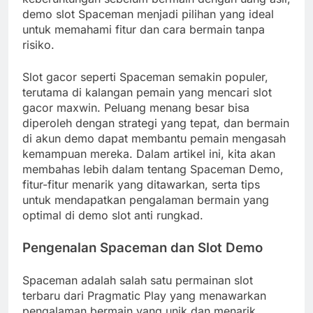
demo slot Spaceman menjadi pilihan yang ideal
untuk memahami fitur dan cara bermain tanpa
risiko.
Slot gacor seperti Spaceman semakin populer,
terutama di kalangan pemain yang mencari slot
gacor maxwin. Peluang menang besar bisa
diperoleh dengan strategi yang tepat, dan bermain
di akun demo dapat membantu pemain mengasah
kemampuan mereka. Dalam artikel ini, kita akan
membahas lebih dalam tentang Spaceman Demo,
fitur-fitur menarik yang ditawarkan, serta tips
untuk mendapatkan pengalaman bermain yang
optimal di demo slot anti rungkad.
Pengenalan Spaceman dan Slot Demo
Spaceman adalah salah satu permainan slot
terbaru dari Pragmatic Play yang menawarkan
pengalaman bermain yang unik dan menarik.