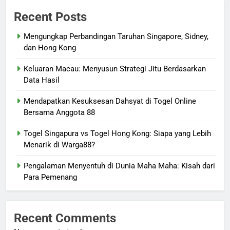
Recent Posts
Mengungkap Perbandingan Taruhan Singapore, Sidney,
dan Hong Kong
Keluaran Macau: Menyusun Strategi Jitu Berdasarkan
Data Hasil
Mendapatkan Kesuksesan Dahsyat di Togel Online
Bersama Anggota 88
Togel Singapura vs Togel Hong Kong: Siapa yang Lebih
Menarik di Warga88?
Pengalaman Menyentuh di Dunia Maha Maha: Kisah dari
Para Pemenang
Recent Comments