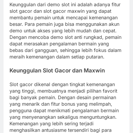
Keunggulan dari demo slot ini adalah adanya fitur
slot gacor dan slot gacor maxwin yang dapat
membantu pemain untuk mencapai kemenangan
besar. Para pemain juga bisa menggunakan akun
demo untuk akses yang lebih mudah dan cepat.
Dengan mencoba demo slot anti rungkad, pemain
dapat merasakan pengalaman bermain yang
bebas dari gangguan, sehingga lebih fokus dalam
meraih kemenangan dalam setiap putaran.
Keunggulan Slot Gacor dan Maxwin
Slot gacor dikenal dengan tingkat kemenangan
yang tinggi, membuatnya menjadi pilihan favorit
bagi banyak pemain. Dengan desain permainan
yang menarik dan fitur bonus yang melimpah,
pengguna dapat menikmati pengalaman bermain
yang menyenangkan sekaligus menguntungkan.
Kemenangan yang lebih sering terjadi
menghasilkan antusiasme tersendiri bagi para