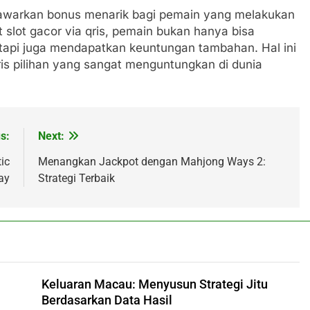
menawarkan bonus menarik bagi pemain yang melakukan
 slot gacor via qris, pemain bukan hanya bisa
tapi juga mendapatkan keuntungan tambahan. Hal ini
qris pilihan yang sangat menguntungkan di dunia
s:
Next:
ic
Menangkan Jackpot dengan Mahjong Ways 2:
ay
Strategi Terbaik
Keluaran Macau: Menyusun Strategi Jitu
Berdasarkan Data Hasil