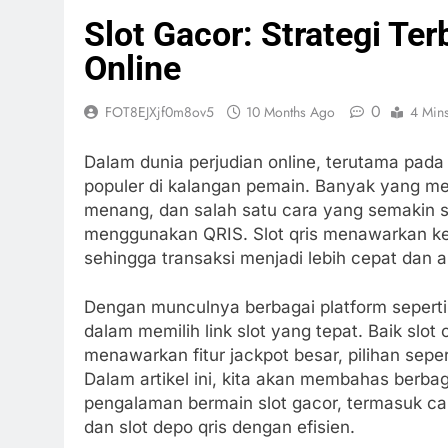
Slot Gacor: Strategi Te
Online
0
FOT8EJXjf0m8ov5
10 Months Ago
4 Min
Dalam dunia perjudian online, terutama pada 
populer di kalangan pemain. Banyak yang men
menang, dan salah satu cara yang semakin 
menggunakan QRIS. Slot qris menawarkan kem
sehingga transaksi menjadi lebih cepat dan 
Dengan munculnya berbagai platform seperti s
dalam memilih link slot yang tepat. Baik slo
menawarkan fitur jackpot besar, pilihan seper
Dalam artikel ini, kita akan membahas berba
pengalaman bermain slot gacor, termasuk car
dan slot depo qris dengan efisien.