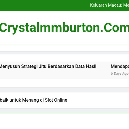
Mengungkap Perbandingan
Keluaran Macau: Men
Mendapatkan Kesuksesan Da
Togel Singapura vs T
Mengungkap Perbandingan
Crystalmmburton.co
Keluaran Macau: Men
Mendapatkan Kesuksesan Da
Togel Singapura vs T
n Strategi Jitu Berdasarkan Data Hasil
Mendapatkan Ke
6 Days Ago
rbaik untuk Menang di Slot Online