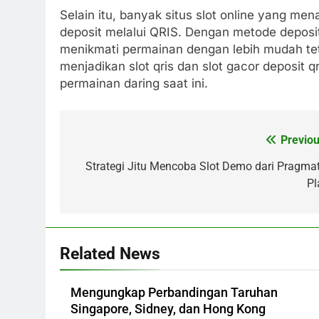
Selain itu, banyak situs slot online yang 
deposit melalui QRIS. Dengan metode deposit
menikmati permainan dengan lebih mudah te
menjadikan slot qris dan slot gacor deposit 
permainan daring saat ini.
Previou
Post
navigation
Strategi Jitu Mencoba Slot Demo dari Pragmat
Pl
Related News
Mengungkap Perbandingan Taruhan
Singapore, Sidney, dan Hong Kong