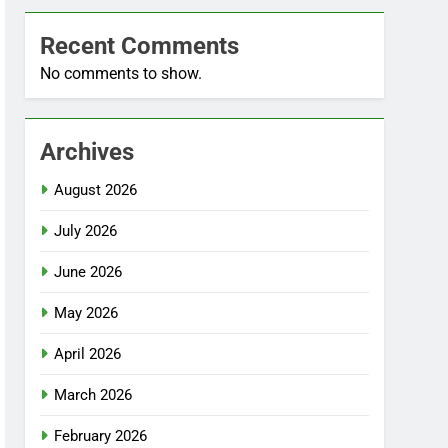
Recent Comments
No comments to show.
Archives
August 2026
July 2026
June 2026
May 2026
April 2026
March 2026
February 2026