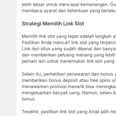
lebih besar untuk mencapai kemenangan. Gun
membaca syarat dan ketentuan yang berlaku 
Strategi Memilih Link Slot
Memilih link slot yang tepat adalah langkah 
Pastikan Anda mencari link slot yang terperc
Link dari situs yang sudah dikenal dan banya
dan memberikan peluang menang yang lebih b
pemain lain untuk menemukan link slot yang
Selain itu, perhatikan penawaran dan bonus y
memberikan bonus deposit atau free spins un
menawarkan promosi menarik bisa meningka
mengeluarkan banyak uang. Namun, selalu ba
bonus.
Terakhir, pastikan link slot yang Anda pili