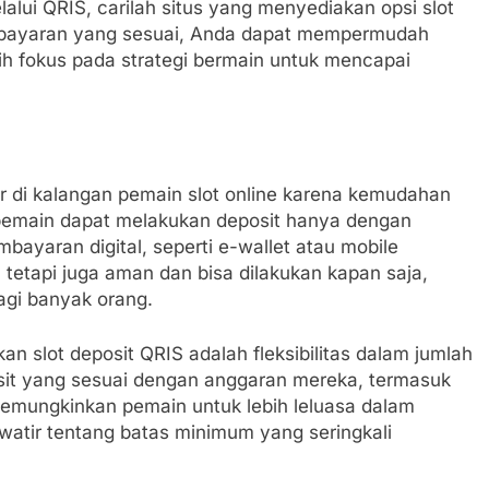
alui QRIS, carilah situs yang menyediakan opsi slot
bayaran yang sesuai, Anda dapat mempermudah
h fokus pada strategi bermain untuk mencapai
r di kalangan pemain slot online karena kemudahan
pemain dapat melakukan deposit hanya dengan
ayaran digital, seperti e-wallet atau mobile
 tetapi juga aman dan bisa dilakukan kapan saja,
agi banyak orang.
n slot deposit QRIS adalah fleksibilitas dalam jumlah
sit yang sesuai dengan anggaran mereka, termasuk
i memungkinkan pemain untuk lebih leluasa dalam
atir tentang batas minimum yang seringkali