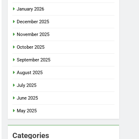
January 2026
December 2025
November 2025
October 2025
September 2025
August 2025
July 2025
June 2025
May 2025
Categories