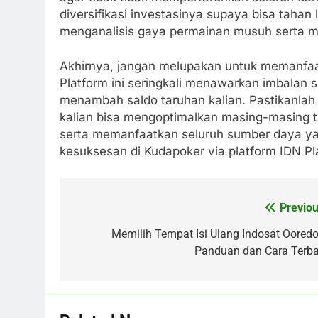
diversifikasi investasinya supaya bisa tahan
menganalisis gaya permainan musuh serta me
Akhirnya, jangan melupakan untuk memanfaatk
Platform ini seringkali menawarkan imbalan
menambah saldo taruhan kalian. Pastikanlah 
kalian bisa mengoptimalkan masing-masing t
serta memanfaatkan seluruh sumber daya ya
kesuksesan di Kudapoker via platform IDN Pl
Previou
Post
navigation
Memilih Tempat Isi Ulang Indosat Ooredo
Panduan dan Cara Terba