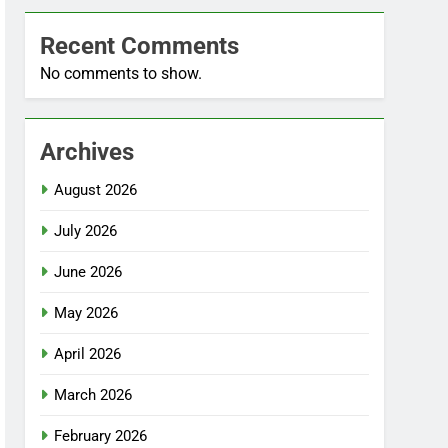
Recent Comments
No comments to show.
Archives
August 2026
July 2026
June 2026
May 2026
April 2026
March 2026
February 2026