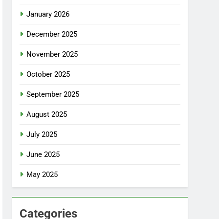
January 2026
December 2025
November 2025
October 2025
September 2025
August 2025
July 2025
June 2025
May 2025
Categories