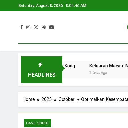
Skip
Saturday, August 8, 2026
8:04:47 AM
to
content
re, Sidney, dan Hong Kong
Keluaran Macau: Menyusun S
7 Days Ago
HEADLINES
Home
2025
October
Optimalkan Kesempata
GAME ONLINE