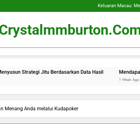
Mengungkap Perbandingan
Keluaran Macau: Men
Mendapatkan Kesuksesan Da
Togel Singapura vs T
Mengungkap Perbandingan
Crystalmmburton.co
Keluaran Macau: Men
Mendapatkan Kesuksesan Da
Togel Singapura vs T
trategi Jitu Berdasarkan Data Hasil
Mendapatkan Kesu
1 Week Ago
n Menang Anda melalui Kudapoker