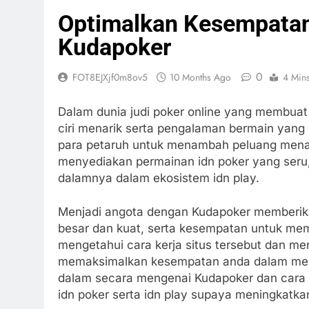
Optimalkan Kesempatan
Kudapoker
0
FOT8EJXjf0m8ov5
10 Months Ago
4 Min
Dalam dunia judi poker online yang membuat
ciri menarik serta pengalaman bermain ya
para petaruh untuk menambah peluang menang
menyediakan permainan idn poker yang seru, 
dalamnya dalam ekosistem idn play.
Menjadi angota dengan Kudapoker memberika
besar dan kuat, serta kesempatan untuk mempel
mengetahui cara kerja situs tersebut dan me
memaksimalkan kesempatan anda dalam mera
dalam secara mengenai Kudapoker dan cara
idn poker serta idn play supaya meningkatka