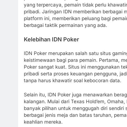
yang terpercaya, pemain tidak perlu khawati
pribadi. Jaringan IDN memberikan berbagai 
platform ini, memberikan peluang bagi pem
berbagai taktik permainan yang ada.
Kelebihan IDN Poker
IDN Poker merupakan salah satu situs gami
keistimewaan bagi para pemain. Pertama, me
Poker sangat kuat. Situs ini menggunakan te
pribadi serta proses keuangan pengguna, ja
tanpa harus khawatir soal kebocoran data.
Selain itu, IDN Poker juga menawarkan berag
kalangan. Mulai dari Texas Hold’em, Omaha, 
banyak pilihan untuk menggugah diri sendiri
berbagai jenis meja dan batas taruhan, pema
keahlian mereka.