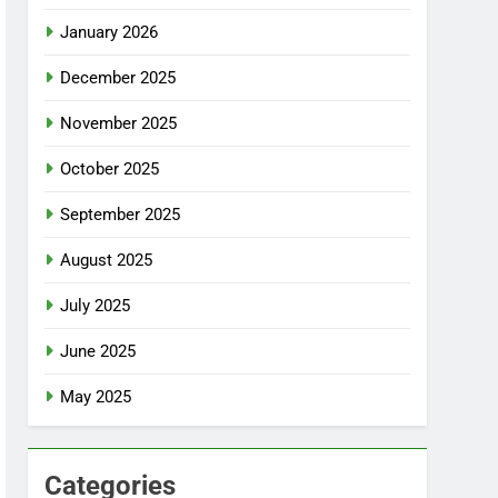
January 2026
December 2025
November 2025
October 2025
September 2025
August 2025
July 2025
June 2025
May 2025
Categories