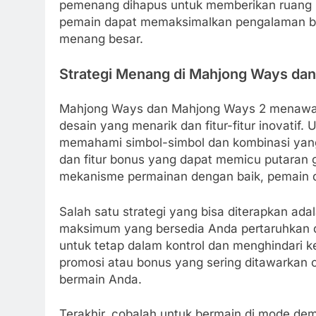
pemenang dihapus untuk memberikan ruang ba
pemain dapat memaksimalkan pengalaman b
menang besar.
Strategi Menang di Mahjong Ways da
Mahjong Ways dan Mahjong Ways 2 menawar
desain yang menarik dan fitur-fitur inovati
memahami simbol-simbol dan kombinasi yang
dan fitur bonus yang dapat memicu putaran
mekanisme permainan dengan baik, pemain da
Salah satu strategi yang bisa diterapkan ada
maksimum yang bersedia Anda pertaruhkan d
untuk tetap dalam kontrol dan menghindari ke
promosi atau bonus yang sering ditawarkan o
bermain Anda.
Terakhir, cobalah untuk bermain di mode 