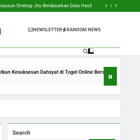
 Taruhan Singapore, Sidney, dan Hong Kong
yusun Strategi Jitu Berdasarkan Data Hasil
hsyat di Togel Online Bersama Anggota 88
ogel Hong Kong: Siapa yang Lebih Menarik di
Warga88?
 Taruhan Singapore, Sidney, dan Hong Kong
m
yusun Strategi Jitu Berdasarkan Data Hasil
NEWSLETTER
RANDOM NEWS
hsyat di Togel Online Bersama Anggota 88
ogel Hong Kong: Siapa yang Lebih Menarik di
Warga88?
ksesan Dahsyat di Togel Online Bersama Anggota 88
T
1
Search