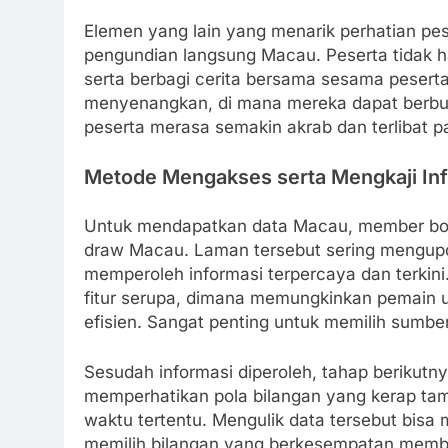
Elemen yang lain yang menarik perhatian pes
pengundian langsung Macau. Peserta tidak han
serta berbagi cerita bersama sesama pesert
menyenangkan, di mana mereka dapat berbu
peserta merasa semakin akrab dan terlibat pa
Metode Mengakses serta Mengkaji In
Untuk mendapatkan data Macau, member boleh
draw Macau. Laman tersebut sering mengupd
memperoleh informasi terpercaya dan terkini.
fitur serupa, dimana memungkinkan pemain 
efisien. Sangat penting untuk memilih sumb
Sesudah informasi diperoleh, tahap berikutn
memperhatikan pola bilangan yang kerap tam
waktu tertentu. Mengulik data tersebut bi
memilih bilangan yang berkesempatan memba