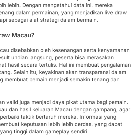
h lebih. Dengan mengetahui data ini, mereka
ang dalam permainan, yang menjadikan live draw
pi sebagai alat strategi dalam bermain.
Draw Macau?
acau disebabkan oleh kesenangan serta kenyamanan
sult undian langsung, peserta bisa merasakan
at hasil secara tertulis. Hal ini membuat pengalaman
ng. Selain itu, keyakinan akan transparansi dalam
yang membuat pemain menjadi semakin tenang dan
n valid juga menjadi daya pikat utama bagi pemain.
cau dan hasil keluaran Macau dengan gampang, agar
rbaiki taktik bertaruh mereka. Informasi yang
membuat keputusan lebih lebih cerdas, yang dapat
yang tinggi dalam gameplay sendiri.