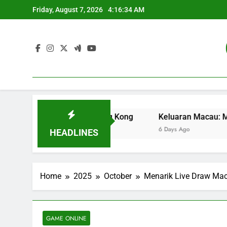
Skip
Friday, August 7, 2026
4:16:35 AM
to
content
re, Sidney, dan Hong Kong
Keluaran Macau: Menyusun S
6 Days Ago
HEADLINES
Home
2025
October
Menarik Live Draw Mac
GAME ONLINE