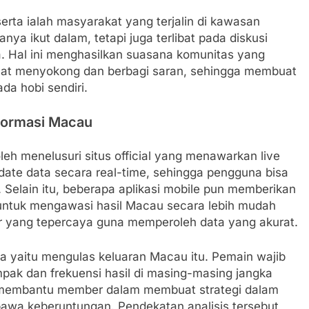
erta ialah masyarakat yang terjalin di kawasan
ya ikut dalam, tetapi juga terlibat pada diskusi
a. Hal ini menghasilkan suasana komunitas yang
at menyokong dan berbagi saran, sehingga membuat
da hobi sendiri.
formasi Macau
 menelusuri situs official yang menawarkan live
ate data secara real-time, sehingga pengguna bisa
 Selain itu, beberapa aplikasi mobile pun memberikan
untuk mengawasi hasil Macau secara lebih mudah
er yang tepercaya guna memperoleh data yang akurat.
ya yaitu mengulas keluaran Macau itu. Pemain wajib
pak dan frekuensi hasil di masing-masing jangka
sa membantu member dalam membuat strategi dalam
wa keberuntungan. Pendekatan analisis tersebut