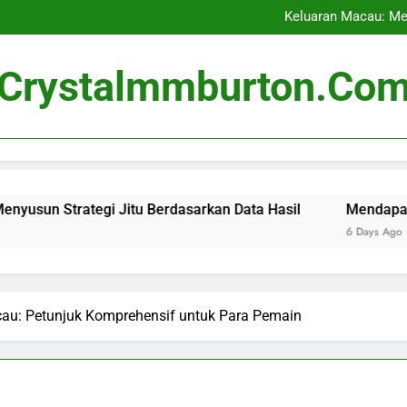
Mengungkap Perbandingan
Keluaran Macau: Men
Mendapatkan Kesuksesan Da
Togel Singapura vs T
Mengungkap Perbandingan
Crystalmmburton.co
Keluaran Macau: Men
Mendapatkan Kesuksesan Da
Togel Singapura vs T
trategi Jitu Berdasarkan Data Hasil
Mendapatkan Kesu
6 Days Ago
au: Petunjuk Komprehensif untuk Para Pemain