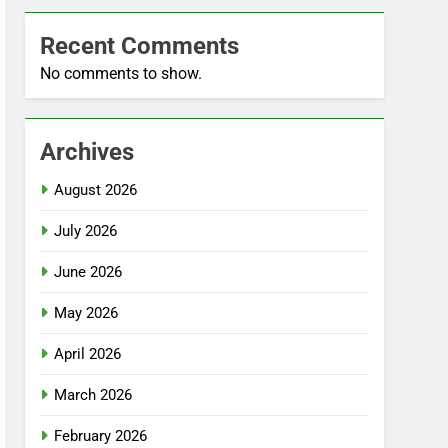
Recent Comments
No comments to show.
Archives
August 2026
July 2026
June 2026
May 2026
April 2026
March 2026
February 2026