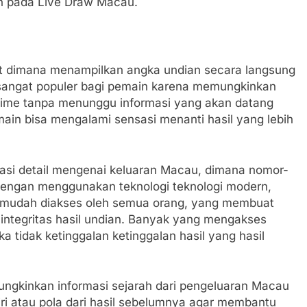
 pada Live Draw Macau.
t dimana menampilkan angka undian secara langsung
di sangat populer bagi pemain karena memungkinkan
l-time tanpa menunggu informasi yang akan datang
ain bisa mengalami sensasi menanti hasil yang lebih
masi detail mengenai keluaran Macau, dimana nomor-
Dengan menggunakan teknologi teknologi modern,
dan mudah diakses oleh semua orang, yang membuat
ntegritas hasil undian. Banyak yang mengakses
ka tidak ketinggalan ketinggalan hasil yang hasil
ngkinkan informasi sejarah dari pengeluaran Macau
ciri atau pola dari hasil sebelumnya agar membantu